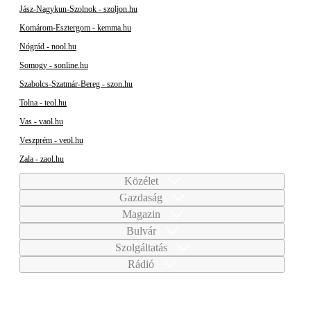
Jász-Nagykun-Szolnok - szoljon.hu
Komárom-Esztergom - kemma.hu
Nógrád - nool.hu
Somogy - sonline.hu
Szabolcs-Szatmár-Bereg - szon.hu
Tolna - teol.hu
Vas - vaol.hu
Veszprém - veol.hu
Zala - zaol.hu
Közélet
Gazdaság
Magazin
Bulvár
Szolgáltatás
Rádió