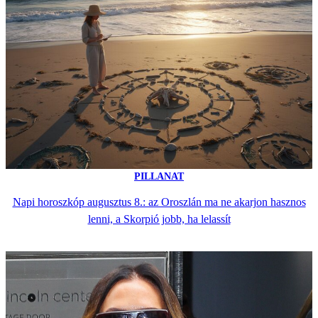
PILLANAT
Napi horoszkóp augusztus 8.: az Oroszlán ma ne akarjon hasznos
lenni, a Skorpió jobb, ha lelassít