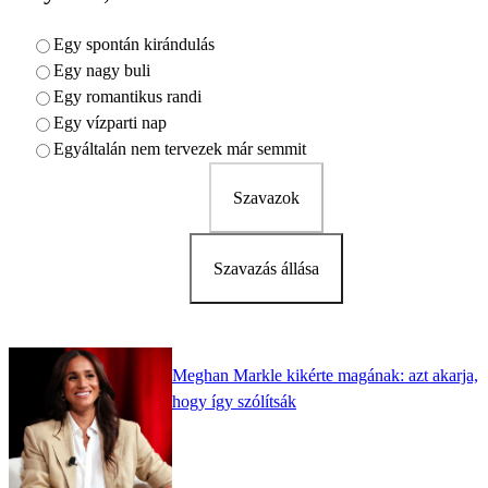
Egy spontán kirándulás
Egy nagy buli
Egy romantikus randi
Egy vízparti nap
Egyáltalán nem tervezek már semmit
Szavazok
Szavazás állása
Meghan Markle kikérte magának: azt akarja,
hogy így szólítsák