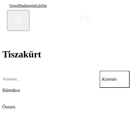
Origo
Mindmegette
Life
She
Tiszakürt
Keresés
Bármikor
Összes