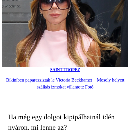
SAINT TROPEZ
Bikiniben paparazzizták le Victoria Beckhamet − Mosoly helyett
szálkás izmokat villantott: Fotó
Ha még egy dolgot kipipálhatnál idén
nyáron, mi lenne az?