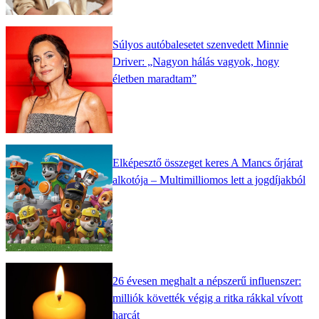
Súlyos autóbalesetet szenvedett Minnie
Driver: „Nagyon hálás vagyok, hogy
életben maradtam”
Elképesztő összeget keres A Mancs őrjárat
alkotója – Multimilliomos lett a jogdíjakból
26 évesen meghalt a népszerű influenszer:
milliók követték végig a ritka rákkal vívott
harcát