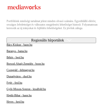
Portfóliónk minőségi tartalmat jelent minden olvasó számára. Egyedülálló elérést,
országos lefedettséget és változatos megjelenési lehetőséget biztosít. Folyamatosan
keressük az új irányokat és fejlődési lehetőségeket. Ez jövőnk záloga.
Regionális hírportálok
Bács-Kiskun - baon.hu
Baranya - bama.hu
Békés - beol.hu
Borsod-Abaúj-Zemplén - boon.hu
Csongrád - delmagyar.hu
Dunaújváros - duol.hu
Fejér - feol.hu
Győr-Moson-Sopron - kisalfold.hu
Hajdú-Bihar - haon.hu
Heves - heol.hu