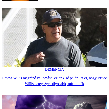
DEMENCIA
Emma Willis megrázó vallomása: ez az első jel árulta el, hogy Bruce
Willis betegsége súlyosabb, mint hitték