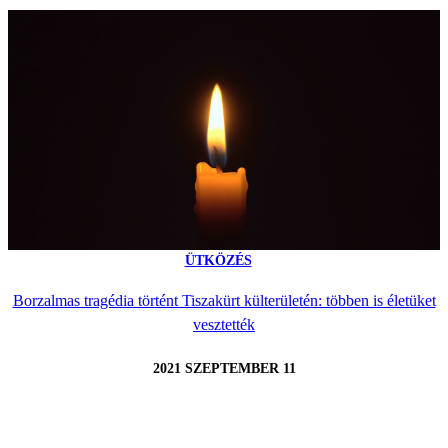
ÜTKÖZÉS
Borzalmas tragédia történt Tiszakürt külterületén: többen is életüket
vesztették
2021 SZEPTEMBER 11