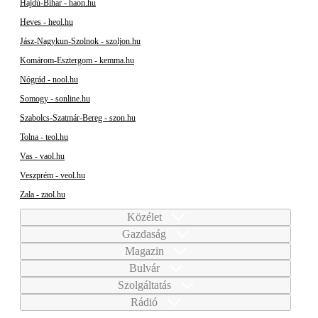
Hajdú-Bihar - haon.hu
Heves - heol.hu
Jász-Nagykun-Szolnok - szoljon.hu
Komárom-Esztergom - kemma.hu
Nógrád - nool.hu
Somogy - sonline.hu
Szabolcs-Szatmár-Bereg - szon.hu
Tolna - teol.hu
Vas - vaol.hu
Veszprém - veol.hu
Zala - zaol.hu
Közélet
Gazdaság
Magazin
Bulvár
Szolgáltatás
Rádió