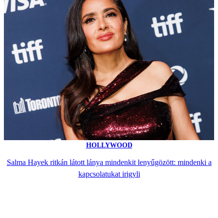
HOLLYWOOD
Salma Hayek ritkán látott lánya mindenkit lenyűgözött: mindenki a
kapcsolatukat irigyli