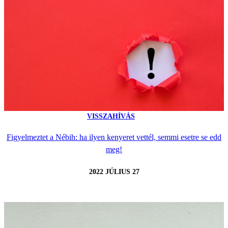
VISSZAHÍVÁS
Figyelmeztet a Nébih: ha ilyen kenyeret vettél, semmi esetre se edd
meg!
2022 JÚLIUS 27