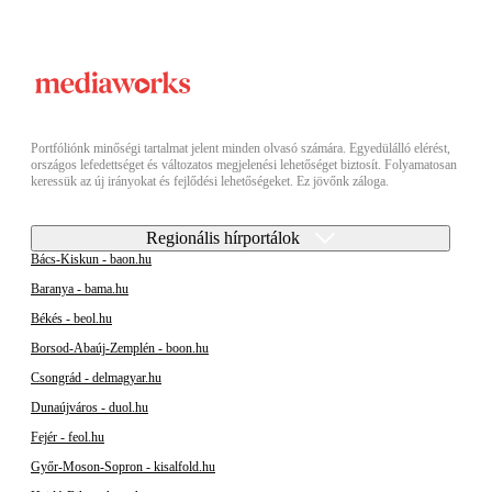
Portfóliónk minőségi tartalmat jelent minden olvasó számára. Egyedülálló elérést,
országos lefedettséget és változatos megjelenési lehetőséget biztosít. Folyamatosan
keressük az új irányokat és fejlődési lehetőségeket. Ez jövőnk záloga.
Regionális hírportálok
Bács-Kiskun - baon.hu
Baranya - bama.hu
Békés - beol.hu
Borsod-Abaúj-Zemplén - boon.hu
Csongrád - delmagyar.hu
Dunaújváros - duol.hu
Fejér - feol.hu
Győr-Moson-Sopron - kisalfold.hu