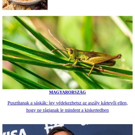
MAGYARORSZÁG
Pusztítanak a sáskák: így védekezhetsz az aszály kártevői ellen,
hogy ne rágjanak le mindent a kiskertedben