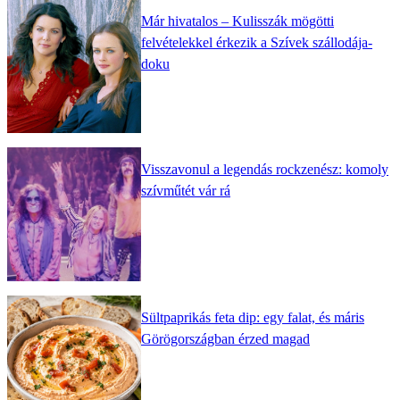
Már hivatalos – Kulisszák mögötti
felvételekkel érkezik a Szívek szállodája-
doku
Visszavonul a legendás rockzenész: komoly
szívműtét vár rá
Sültpaprikás feta dip: egy falat, és máris
Görögországban érzed magad