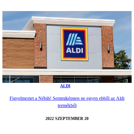
ALDI
Figyelmeztet a Nébih! Semmiképpen ne egyen ebből az Aldi
termékből
2022 SZEPTEMBER 20