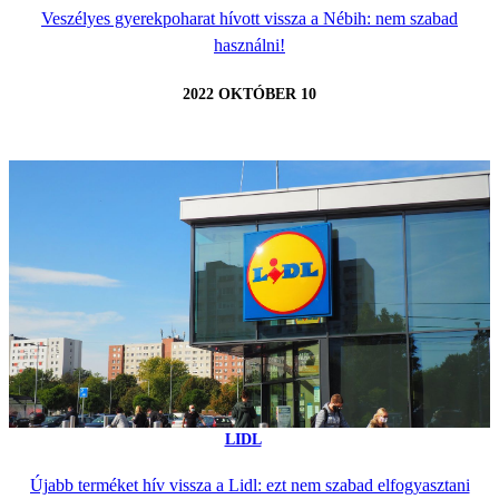
Veszélyes gyerekpoharat hívott vissza a Nébih: nem szabad
használni!
2022 OKTÓBER 10
LIDL
Újabb terméket hív vissza a Lidl: ezt nem szabad elfogyasztani