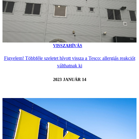
VISSZAHÍVÁS
Figyelem! Többféle szeletet hívott vissza a Tesco: allergiás reakciót
válthatnak ki
2023 JANUÁR 14