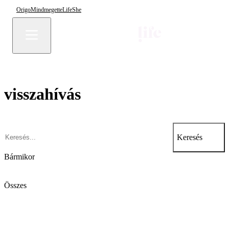
Origo
Mindmegette
Life
She
visszahívás
Keresés
Bármikor
Összes