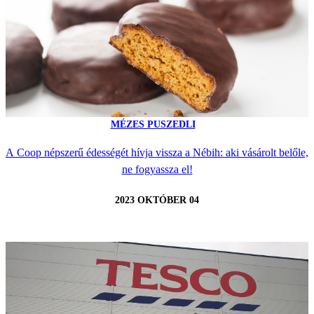
MÉZES PUSZEDLI
A Coop népszerű édességét hívja vissza a Nébih: aki vásárolt belőle,
ne fogyassza el!
2023 OKTÓBER 04