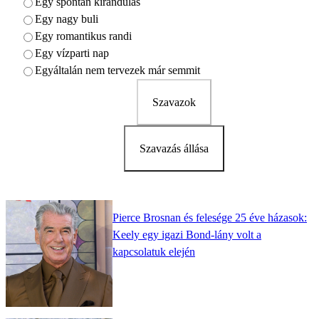
Egy spontán kirándulás
Egy nagy buli
Egy romantikus randi
Egy vízparti nap
Egyáltalán nem tervezek már semmit
Szavazok
Szavazás állása
Pierce Brosnan és felesége 25 éve házasok:
Keely egy igazi Bond-lány volt a
kapcsolatuk elején