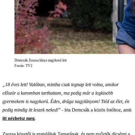
Demcsák Zsuzsa lánya nagykorú lett
Forrás: TV2
„18 éves lett! Valóban, mintha csak tegnap lett volna, amikor
először a karomban tarthattam, ma pedig már a legkisebb
gyermekem is nagykorú. Édes, drága nagylányom! Tiéd az élet, én
pedig mindig itt leszek neked!"
- írta Demcsák a közös fotóhoz, amit
itt nézhetsz meg
.
Zsuzsa követői is gratuláltak Tamarának, és nem győzték dicsérni a