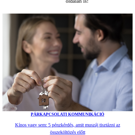
oldalán is!
PÁRKAPCSOLATI KOMMUNIKÁCIÓ
Kínos vagy sem: 5 pénzkérdés, amit muszáj tisztázni az
összeköltözés előtt