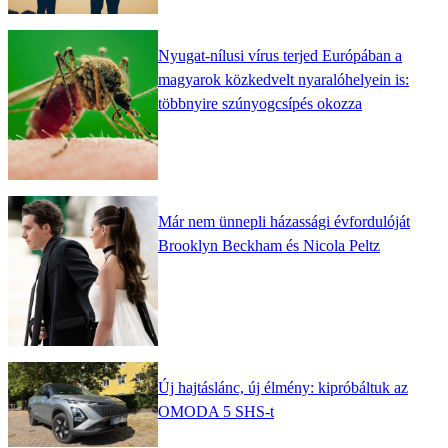
Nyugat-nílusi vírus terjed Európában a
magyarok közkedvelt nyaralóhelyein is:
többnyire szúnyogcsípés okozza
Már nem ünnepli házassági évfordulóját
Brooklyn Beckham és Nicola Peltz
Új hajtáslánc, új élmény: kipróbáltuk az
OMODA 5 SHS-t