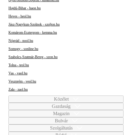
Győr-Moson-Sopron - kisalfold.hu
Hajdú-Bihar - haon.hu
Heves - heol.hu
Jász-Nagykun-Szolnok - szoljon.hu
Komárom-Esztergom - kemma.hu
Nógrád - nool.hu
Somogy - sonline.hu
Szabolcs-Szatmár-Bereg - szon.hu
Tolna - teol.hu
Vas - vaol.hu
Veszprém - veol.hu
Zala - zaol.hu
Közélet
Gazdaság
Magazin
Bulvár
Szolgáltatás