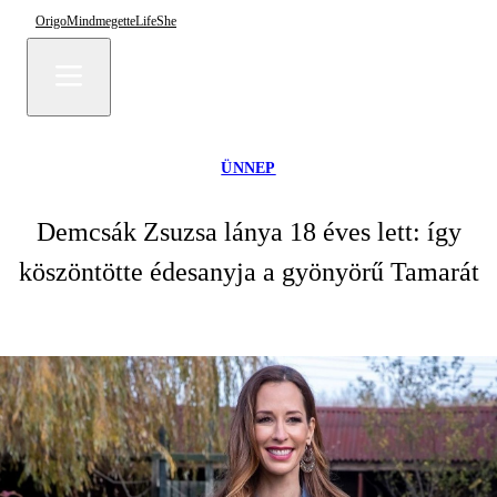
Origo
Mindmegette
Life
She
ÜNNEP
Demcsák Zsuzsa lánya 18 éves lett: így
köszöntötte édesanyja a gyönyörű Tamarát