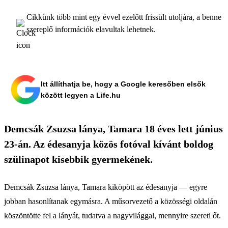
Cikkünk több mint egy évvel ezelőtt frissült utoljára, a benne
szereplő információk elavultak lehetnek.
Itt állíthatja be, hogy a Google keresőben elsők
között legyen a Life.hu
Demcsák Zsuzsa lánya, Tamara 18 éves lett június
23-án. Az édesanyja közös fotóval kívánt boldog
szülinapot kisebbik gyermekének.
Demcsák Zsuzsa lánya, Tamara kiköpött az édesanyja — egyre
jobban hasonlítanak egymásra. A műsorvezető a közösségi oldalán
köszöntötte fel a lányát, tudatva a nagyvilággal, mennyire szereti őt.