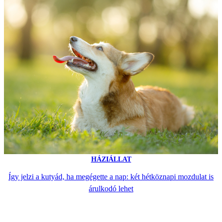
HÁZIÁLLAT
Így jelzi a kutyád, ha megégette a nap: két hétköznapi mozdulat is
árulkodó lehet