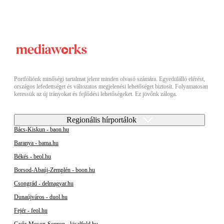
Portfóliónk minőségi tartalmat jelent minden olvasó számára. Egyedülálló elérést,
országos lefedettséget és változatos megjelenési lehetőséget biztosít. Folyamatosan
keressük az új irányokat és fejlődési lehetőségeket. Ez jövőnk záloga.
Regionális hírportálok
Bács-Kiskun - baon.hu
Baranya - bama.hu
Békés - beol.hu
Borsod-Abaúj-Zemplén - boon.hu
Csongrád - delmagyar.hu
Dunaújváros - duol.hu
Fejér - feol.hu