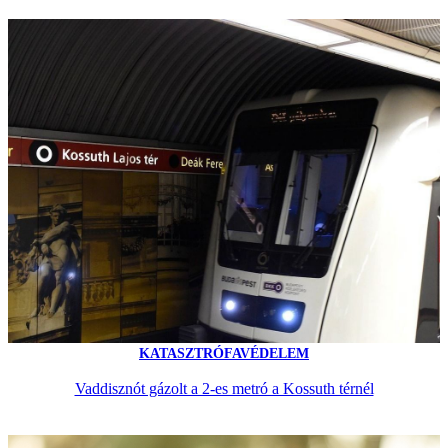
KATASZTRÓFAVÉDELEM
Vaddisznót gázolt a 2-es metró a Kossuth térnél