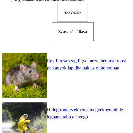
Szavazok
Szavazás állása
Egy furcsa szag figyelmeztethet: már most
patkányok lapulhatnak az otthonodban
Hidegfront: ezekben a megyékben hűl le
leghamarabb a levegő