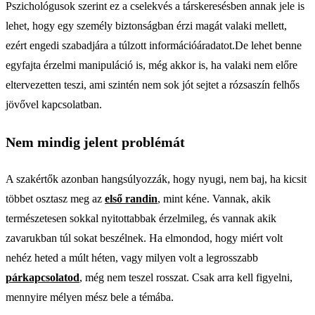
Pszichológusok szerint ez a cselekvés a társkeresésben annak jele is
lehet, hogy egy személy biztonságban érzi magát valaki mellett,
ezért engedi szabadjára a túlzott információáradatot.De lehet benne
egyfajta érzelmi manipuláció is, még akkor is, ha valaki nem előre
eltervezetten teszi, ami szintén nem sok jót sejtet a rózsaszín felhős
jövővel kapcsolatban.
Nem mindig jelent problémát
A szakértők azonban hangsúlyozzák, hogy nyugi, nem baj, ha kicsit
többet osztasz meg az
első randin
, mint kéne. Vannak, akik
természetesen sokkal nyitottabbak érzelmileg, és vannak akik
zavarukban túl sokat beszélnek. Ha elmondod, hogy miért volt
nehéz heted a múlt héten, vagy milyen volt a legrosszabb
párkapcsolatod
, még nem teszel rosszat. Csak arra kell figyelni,
mennyire mélyen mész bele a témába.