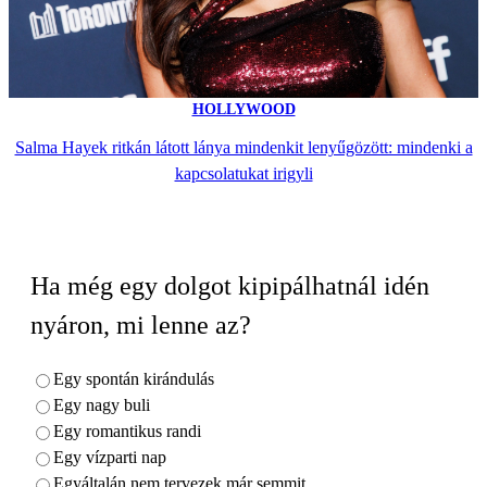
HOLLYWOOD
Salma Hayek ritkán látott lánya mindenkit lenyűgözött: mindenki a
kapcsolatukat irigyli
Ha még egy dolgot kipipálhatnál idén
nyáron, mi lenne az?
Egy spontán kirándulás
Egy nagy buli
Egy romantikus randi
Egy vízparti nap
Egyáltalán nem tervezek már semmit