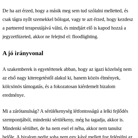
De ha azt érzed, hogy a másik meg sem tud szólalni melletted, és
csak tágra nyílt szemekkel bólogat, vagy te azt érzed, hogy kezdesz
a partnered terapeutájává válni, és mindjárt elő is kapod hozzá a
jegyzetfüzeted, akkor ne felejtsd el: floodlighting.
A jó irányvonal
A szakemberek is egyetértenek abban, hogy az igazi közelség nem
az első nagy kiteregetéstől alakul ki, hanem közös élmények,
kölcsönös támogatás, és a fokozatosan kiérdemelt bizalom
eredménye.
Mi a zárótanulság? A sérülékenység létfontosságú a lelki fejlődés
szempontjából, mindenki sérülékeny, még ha tagadja, akkor is.
Mindenki sérülhet, de ha nem esel el néha, akkor nem tanulsz
belőle. A bizalom pedig soha nem egy kávé mellett fog felépülni az