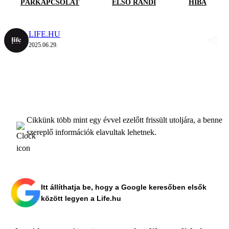
PÁRKAPCSOLAT
ELSŐ RANDI
HIBA
LIFE.HU
2025.06.29.
Cikkünk több mint egy évvel ezelőtt frissült utoljára, a benne
szereplő információk elavultak lehetnek.
Itt állíthatja be, hogy a Google keresőben elsők
között legyen a Life.hu