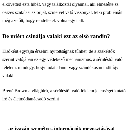
elkövetted ezta hibát, vagy találkoztál olyannal, aki elmesélte sz
összes szakítási sztoriját, szüleivel való viszonyát, lelki problémáit
még azelőtt, hogy rendeltetek volna egy italt.
De miért csinálja valaki ezt az első randin?
Elsőként egyfajta érzelmi nyitottságnak tűnhet, de a szakértők
szerint valójában ez egy védekező mechanizmus, a sérüléstől való
félelem, mindegy, hogy tudattalanul vagy szándékosan indít így
valaki.
Brené Brown a világhírű, a sérüléstől való félelem jelenségét kutató
író és életmódtanácsadó szerint
az igazán személyes információk megosztásával