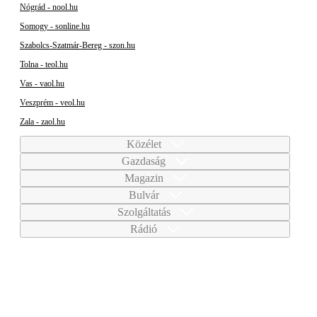
Nógrád - nool.hu
Somogy - sonline.hu
Szabolcs-Szatmár-Bereg - szon.hu
Tolna - teol.hu
Vas - vaol.hu
Veszprém - veol.hu
Zala - zaol.hu
Közélet
Gazdaság
Magazin
Bulvár
Szolgáltatás
Rádió