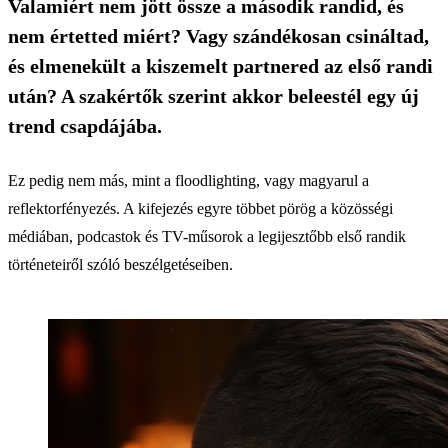
Valamiért nem jött össze a második randid, és
nem értetted miért? Vagy szándékosan csináltad,
és elmenekült a kiszemelt partnered az első randi
után? A szakértők szerint akkor beleestél egy új
trend csapdájába.
Ez pedig nem más, mint a floodlighting, vagy magyarul a
reflektorfényezés. A kifejezés egyre többet pörög a közösségi
médiában, podcastok és TV-műsorok a legijesztőbb első randik
történeteiről szóló beszélgetéseiben.