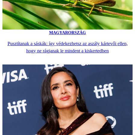
MAGYARORSZÁG
Pusztítanak a sáskák: így védekezhetsz az aszály kártevői ellen,
hogy ne rágjanak le mindent a kiskertedben