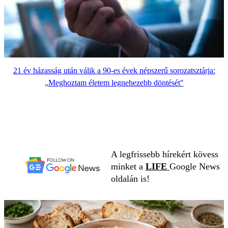
21 év házasság után válik a 90-es évek népszerű sorozatsztárja:
„Meghoztam életem legnehezebb döntését"
A legfrissebb hírekért kövess
minket a
LIFE
Google News
oldalán is!