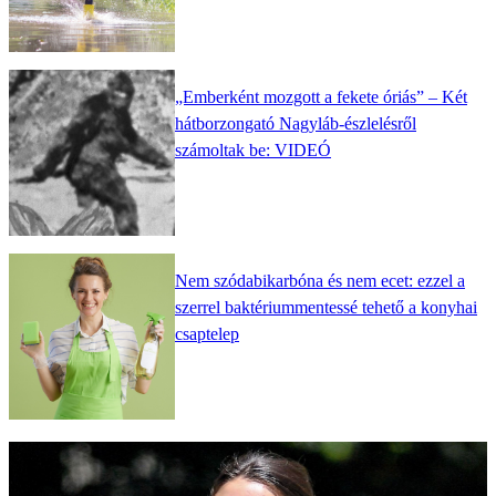
„Emberként mozgott a fekete óriás” – Két
hátborzongató Nagyláb-észlelésről
számoltak be: VIDEÓ
Nem szódabikarbóna és nem ecet: ezzel a
szerrel baktériummentessé tehető a konyhai
csaptelep