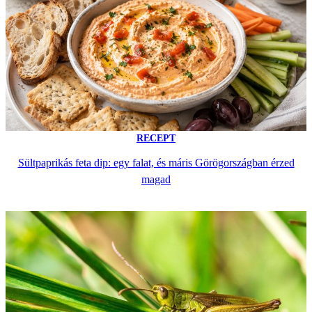
RECEPT
Sültpaprikás feta dip: egy falat, és máris Görögországban érzed
magad