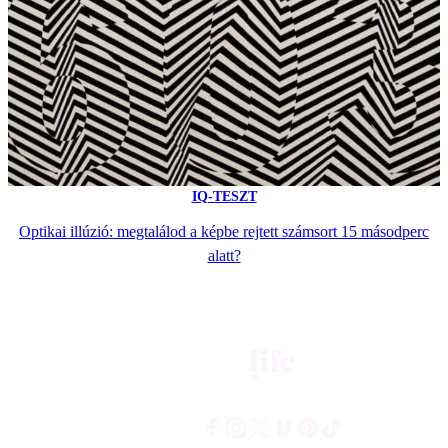
IQ-TESZT
Optikai illúzió: megtalálod a képbe rejtett számsort 15 másodperc
alatt?