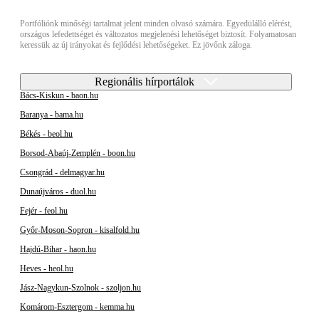
Portfóliónk minőségi tartalmat jelent minden olvasó számára. Egyedülálló elérést,
országos lefedettséget és változatos megjelenési lehetőséget biztosít. Folyamatosan
keressük az új irányokat és fejlődési lehetőségeket. Ez jövőnk záloga.
Regionális hírportálok
Bács-Kiskun - baon.hu
Baranya - bama.hu
Békés - beol.hu
Borsod-Abaúj-Zemplén - boon.hu
Csongrád - delmagyar.hu
Dunaújváros - duol.hu
Fejér - feol.hu
Győr-Moson-Sopron - kisalfold.hu
Hajdú-Bihar - haon.hu
Heves - heol.hu
Jász-Nagykun-Szolnok - szoljon.hu
Komárom-Esztergom - kemma.hu