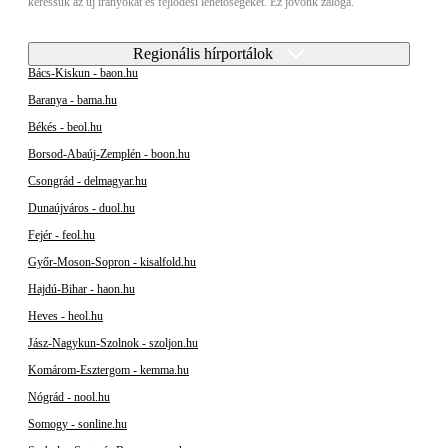
keressük az új irányokat és fejlődési lehetőségeket. Ez jövőnk záloga.
Regionális hírportálok
Bács-Kiskun - baon.hu
Baranya - bama.hu
Békés - beol.hu
Borsod-Abaúj-Zemplén - boon.hu
Csongrád - delmagyar.hu
Dunaújváros - duol.hu
Fejér - feol.hu
Győr-Moson-Sopron - kisalfold.hu
Hajdú-Bihar - haon.hu
Heves - heol.hu
Jász-Nagykun-Szolnok - szoljon.hu
Komárom-Esztergom - kemma.hu
Nógrád - nool.hu
Somogy - sonline.hu