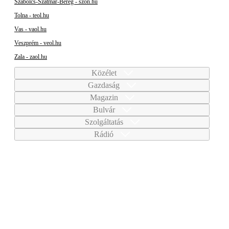
Szabolcs-Szatmár-Bereg - szon.hu
Tolna - teol.hu
Vas - vaol.hu
Veszprém - veol.hu
Zala - zaol.hu
Közélet
Gazdaság
Magazin
Bulvár
Szolgáltatás
Rádió