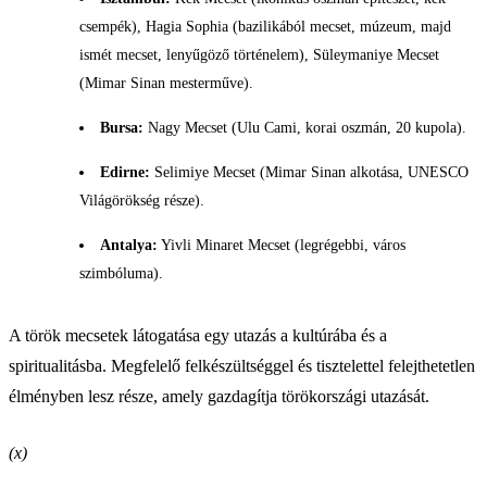
csempék), Hagia Sophia (bazilikából mecset, múzeum, majd
ismét mecset, lenyűgöző történelem), Süleymaniye Mecset
(Mimar Sinan mesterműve).
Bursa:
Nagy Mecset (Ulu Cami, korai oszmán, 20 kupola).
Edirne:
Selimiye Mecset (Mimar Sinan alkotása, UNESCO
Világörökség része).
Antalya:
Yivli Minaret Mecset (legrégebbi, város
szimbóluma).
A török mecsetek látogatása egy utazás a kultúrába és a
spiritualitásba. Megfelelő felkészültséggel és tisztelettel felejthetetlen
élményben lesz része, amely gazdagítja törökországi utazását.
(x)