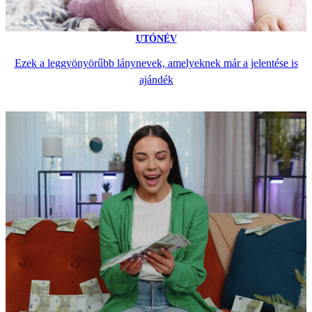
UTÓNÉV
Ezek a leggyönyörűbb lánynevek, amelyeknek már a jelentése is
ajándék