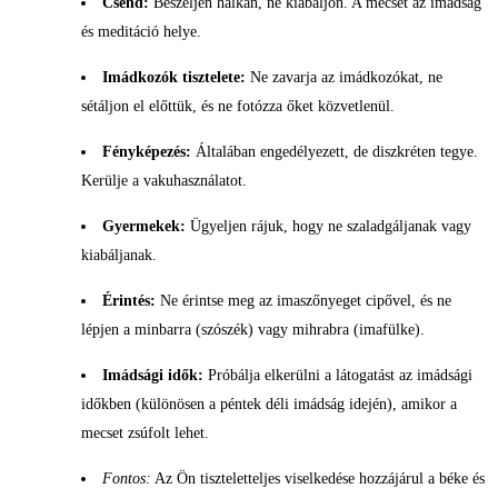
Csend:
Beszéljen halkan, ne kiabáljon. A mecset az imádság
és meditáció helye.
Imádkozók tisztelete:
Ne zavarja az imádkozókat, ne
sétáljon el előttük, és ne fotózza őket közvetlenül.
Fényképezés:
Általában engedélyezett, de diszkréten tegye.
Kerülje a vakuhasználatot.
Gyermekek:
Ügyeljen rájuk, hogy ne szaladgáljanak vagy
kiabáljanak.
Érintés:
Ne érintse meg az imaszőnyeget cipővel, és ne
lépjen a minbarra (szószék) vagy mihrabra (imafülke).
Imádsági idők:
Próbálja elkerülni a látogatást az imádsági
időkben (különösen a péntek déli imádság idején), amikor a
mecset zsúfolt lehet.
Fontos:
Az Ön tiszteletteljes viselkedése hozzájárul a béke és