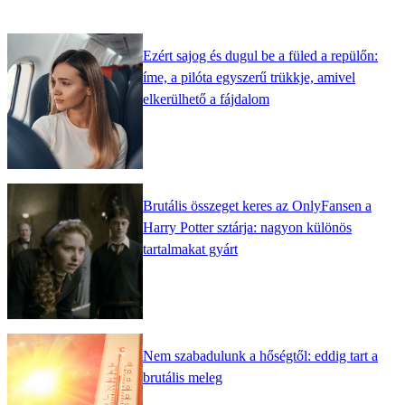
Ezért sajog és dugul be a füled a repülőn:
íme, a pilóta egyszerű trükkje, amivel
elkerülhető a fájdalom
Brutális összeget keres az OnlyFansen a
Harry Potter sztárja: nagyon különös
tartalmakat gyárt
Nem szabadulunk a hőségtől: eddig tart a
brutális meleg