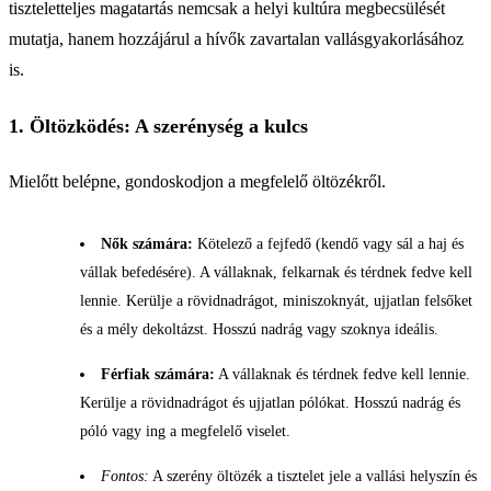
tiszteletteljes magatartás nemcsak a helyi kultúra megbecsülését
mutatja, hanem hozzájárul a hívők zavartalan vallásgyakorlásához
is.
1. Öltözködés: A szerénység a kulcs
Mielőtt belépne, gondoskodjon a megfelelő öltözékről.
Nők számára:
Kötelező a fejfedő (kendő vagy sál a haj és
vállak befedésére). A vállaknak, felkarnak és térdnek fedve kell
lennie. Kerülje a rövidnadrágot, miniszoknyát, ujjatlan felsőket
és a mély dekoltázst. Hosszú nadrág vagy szoknya ideális.
Férfiak számára:
A vállaknak és térdnek fedve kell lennie.
Kerülje a rövidnadrágot és ujjatlan pólókat. Hosszú nadrág és
póló vagy ing a megfelelő viselet.
Fontos:
A szerény öltözék a tisztelet jele a vallási helyszín és