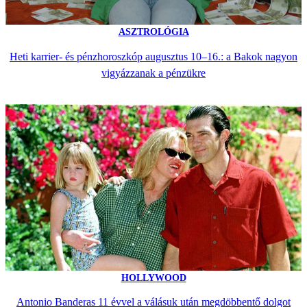
ASZTROLÓGIA
Heti karrier- és pénzhoroszkóp augusztus 10–16.: a Bakok nagyon
vigyázzanak a pénzükre
HOLLYWOOD
Antonio Banderas 11 évvel a válásuk után megdöbbentő dolgot