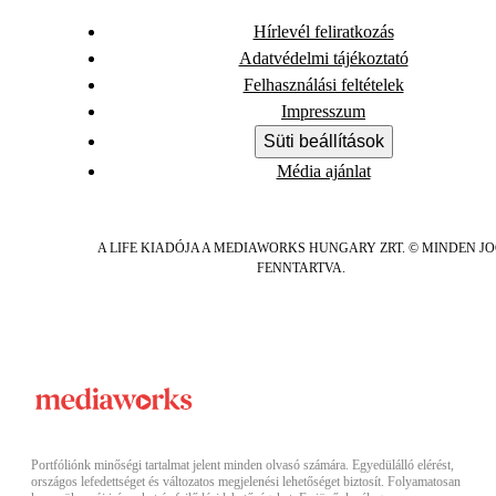
Hírlevél feliratkozás
Adatvédelmi tájékoztató
Felhasználási feltételek
Impresszum
Süti beállítások
Média ajánlat
A LIFE KIADÓJA A MEDIAWORKS HUNGARY ZRT. © MINDEN J
FENNTARTVA.
Portfóliónk minőségi tartalmat jelent minden olvasó számára. Egyedülálló elérést,
országos lefedettséget és változatos megjelenési lehetőséget biztosít. Folyamatosan