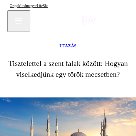
Origo
Mindmegette
Life
She
UTAZÁS
Tisztelettel a szent falak között: Hogyan
viselkedjünk egy török mecsetben?