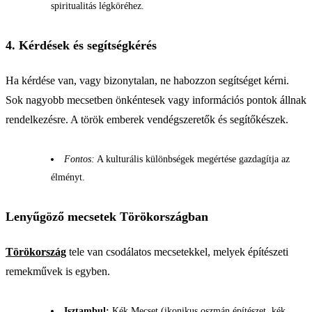
spiritualitás légköréhez.
4. Kérdések és segítségkérés
Ha kérdése van, vagy bizonytalan, ne habozzon segítséget kérni.
Sok nagyobb mecsetben önkéntesek vagy információs pontok állnak
rendelkezésre. A török emberek vendégszeretők és segítőkészek.
Fontos:
A kulturális különbségek megértése gazdagítja az
élményt.
Lenyűgöző mecsetek Törökországban
Törökország
tele van csodálatos mecsetekkel, melyek építészeti
remekművek is egyben.
Isztambul:
Kék Mecset (ikonikus oszmán építészet, kék