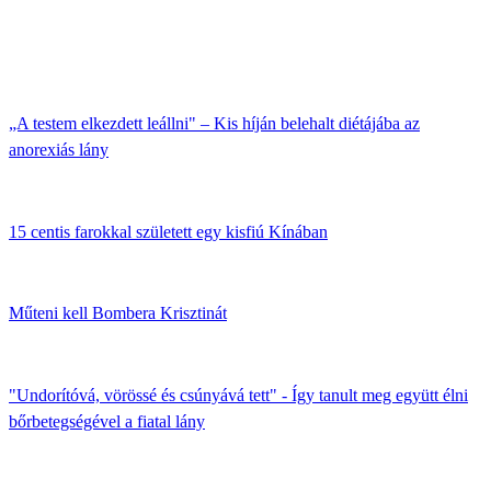
„A testem elkezdett leállni" – Kis híján belehalt diétájába az
anorexiás lány
15 centis farokkal született egy kisfiú Kínában
Műteni kell Bombera Krisztinát
"Undorítóvá, vörössé és csúnyává tett" - Így tanult meg együtt élni
bőrbetegségével a fiatal lány