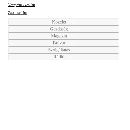
Veszprém - veol.hu
Zala - zaol.hu
Közélet
Gazdaság
Magazin
Bulvár
Szolgáltatás
Rádió