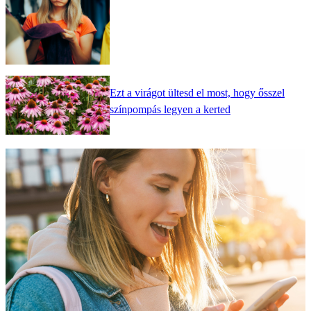
Ezt a virágot ültesd el most, hogy ősszel
színpompás legyen a kerted