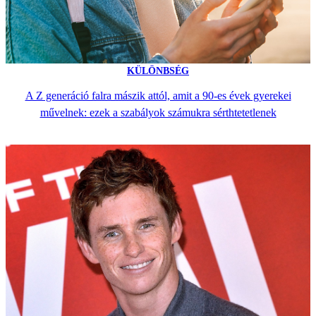
KÜLÖNBSÉG
A Z generáció falra mászik attól, amit a 90-es évek gyerekei
művelnek: ezek a szabályok számukra sérthtetetlenek