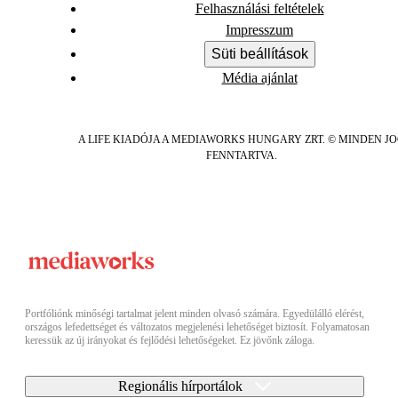
Felhasználási feltételek
Impresszum
Süti beállítások
Média ajánlat
A LIFE KIADÓJA A MEDIAWORKS HUNGARY ZRT. © MINDEN J
FENNTARTVA.
Portfóliónk minőségi tartalmat jelent minden olvasó számára. Egyedülálló elérést,
országos lefedettséget és változatos megjelenési lehetőséget biztosít. Folyamatosan
keressük az új irányokat és fejlődési lehetőségeket. Ez jövőnk záloga.
Regionális hírportálok