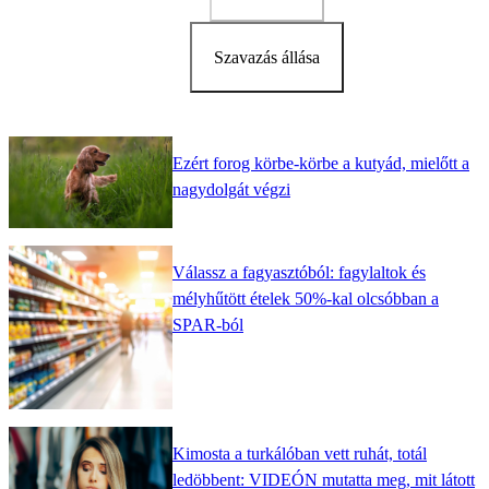
Szavazás állása
Ezért forog körbe-körbe a kutyád, mielőtt a
nagydolgát végzi
Válassz a fagyasztóból: fagylaltok és
mélyhűtött ételek 50%-kal olcsóbban a
SPAR-ból
Kimosta a turkálóban vett ruhát, totál
ledöbbent: VIDEÓN mutatta meg, mit látott