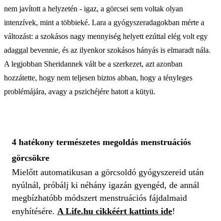
nem javított a helyzetén - igaz, a görcsei sem voltak olyan
intenzívek, mint a többieké. Lara a gyógyszeradagokban mérte a
változást: a szokásos nagy mennyiség helyett ezúttal elég volt egy
adaggal bevennie, és az ilyenkor szokásos hányás is elmaradt nála.
A legjobban Sheridannek vált be a szerkezet, azt azonban
hozzátette, hogy nem teljesen biztos abban, hogy a tényleges
problémájára, avagy a pszichéjére hatott a kütyü.
4 hatékony természetes megoldás menstruációs
görcsökre
Mielőtt automatikusan a görcsoldó gyógyszereid után
nyúlnál, próbálj ki néhány igazán gyengéd, de annál
megbízhatóbb módszert menstruációs fájdalmaid
enyhítésére.
A Life.hu cikkéért kattints ide
!