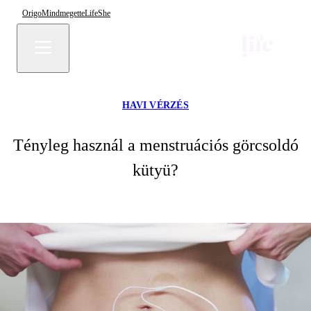
Origo
Mindmegette
Life
She
HAVI VÉRZÉS
Tényleg használ a menstruációs görcsoldó
kütyü?