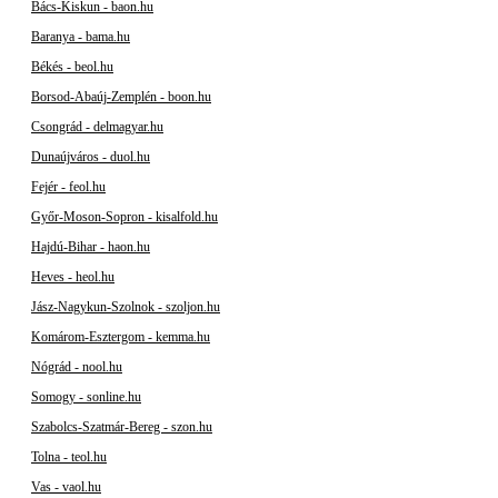
Bács-Kiskun - baon.hu
Baranya - bama.hu
Békés - beol.hu
Borsod-Abaúj-Zemplén - boon.hu
Csongrád - delmagyar.hu
Dunaújváros - duol.hu
Fejér - feol.hu
Győr-Moson-Sopron - kisalfold.hu
Hajdú-Bihar - haon.hu
Heves - heol.hu
Jász-Nagykun-Szolnok - szoljon.hu
Komárom-Esztergom - kemma.hu
Nógrád - nool.hu
Somogy - sonline.hu
Szabolcs-Szatmár-Bereg - szon.hu
Tolna - teol.hu
Vas - vaol.hu