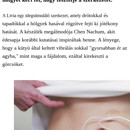
drótokkal és
A Livia egy idegstimuláló szerkezet, amely
tapadókkal a hölgyek hasával rögzítve fejti ki jótékony
hatását. A készülék megálmodója Chen Nachum, akit
édesapja korábbi kutatásai inspiráltak benne. A lényege,
hogy a kütyü által keltett vibrálás sokkal "gyorsabban ér az
agyba," mint maga a fájdalom, ezáltal kirekeszti a
görcsöket.