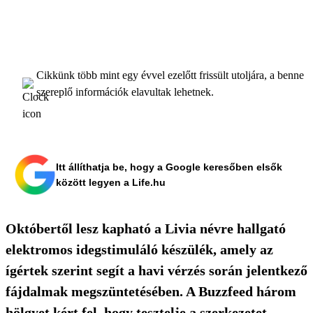
Cikkünk több mint egy évvel ezelőtt frissült utoljára, a benne
szereplő információk elavultak lehetnek.
Itt állíthatja be, hogy a Google keresőben elsők
között legyen a Life.hu
Októbertől lesz kapható a Livia névre hallgató
elektromos idegstimuláló készülék, amely az
ígértek szerint segít a havi vérzés során jelentkező
fájdalmak megszüntetésében. A Buzzfeed három
hölgyet kért fel, hogy tesztelje a szerkezetet.