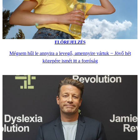
ELŐREJELZÉS
Mégsem hűl le annyira a levegő, amennyire vártuk − Jövő hét
közepére ismét itt a forróság