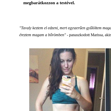
megbarátkozzon a testével.
"Tavaly keztem el edzeni, mert egyszerűen gyűlöltem maga
éreztem magam a bőrömben"
- panaszkodott Marissa, aki