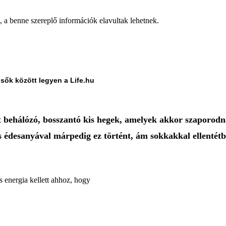
a, a benne szereplő információk elavultak lehetnek.
lsők között legyen a Life.hu
rt behálózó, bosszantó kis hegek, amelyek akkor szaporodn
 édesanyával márpedig ez történt, ám sokkakkal ellentétb
 energia kellett ahhoz, hogy