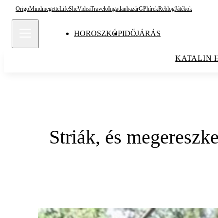
Origo
Mindmegette
Life
She
Videa
Travelo
Ingatlanbazár
GPhírek
Reblog
Játékok
HOROSZKÓP
IDŐJÁRÁS
KATALIN 
Striák, és megereszke