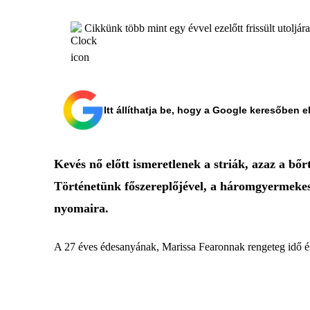
Cikkünk több mint egy évvel ezelőtt frissült utoljár
Itt állíthatja be, hogy a Google keresőben e
Kevés nő előtt ismeretlenek a striák, azaz a bő
Történetünk főszereplőjével, a háromgyermekes
nyomaira.
A 27 éves édesanyának, Marissa Fearonnak rengeteg idő és