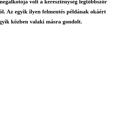
megalkotója volt a kereszténység legtöbbször
ól. Az egyik ilyen felmentés példának okáért
 egyik közben valaki másra gondolt.