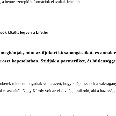
a, a benne szereplő információk elavultak lehetnek.
lsők között legyen a Life.hu
egbánják, mint az ifjúkori kicsapongásaikat, és annak el
ssz kapcsolatban. Szidják a partnerüket, és hűtlenséggel i
 emberek mindent megadtak volna azért, hogy kiléphessenek a vakvágán
l és asztaltól. Nagy Károly volt az első világi uralkodó, aki a házasságot