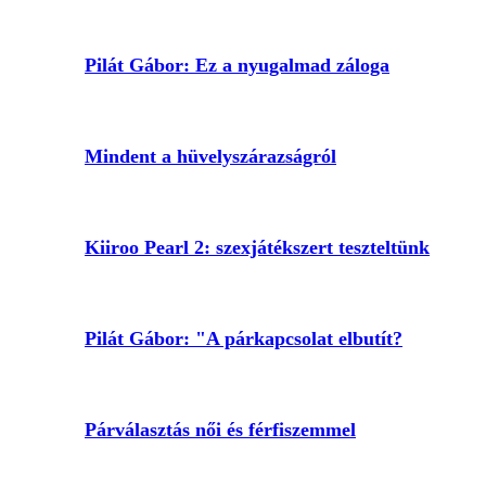
Pilát Gábor: Ez a nyugalmad záloga
Mindent a hüvelyszárazságról
Kiiroo Pearl 2: szexjátékszert teszteltünk
Pilát Gábor: "A párkapcsolat elbutít?
Párválasztás női és férfiszemmel