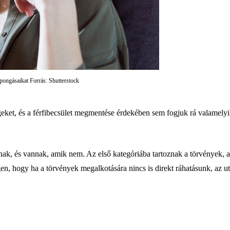
pongásaikat Forrás: Shutterstock
et, és a férfibecsület megmentése érdekében sem fogjuk rá valamelyik
k, és vannak, amik nem. Az első kategóriába tartoznak a törvények, a m
 igen, hogy ha a törvények megalkotására nincs is direkt ráhatásunk, az 