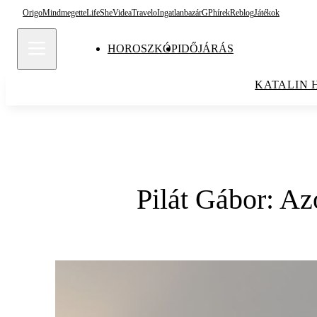
Origo
Mindmegette
Life
She
Videa
Travelo
Ingatlanbazár
GPhírek
Reblog
Játékok
HOROSZKÓP
IDŐJÁRÁS
KATALIN 
Pilát Gábor: Az