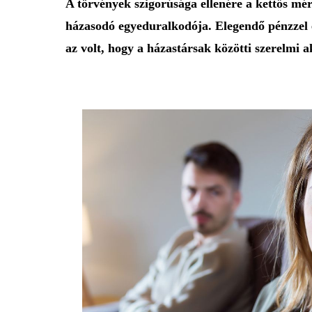
A törvények szigorúsága ellenére a kettős mér
házasodó egyeduralkodója. Elegendő pénzzel és
az volt, hogy a házastársak közötti szerelmi 