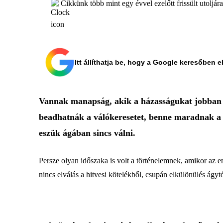
Cikkünk több mint egy évvel ezelőtt frissült utoljár
Itt állíthatja be, hogy a Google keresőben e
Vannak manapság, akik a házasságukat jobban m
beadhatnák a válókeresetet, benne maradnak a ro
eszük ágában sincs válni.
Persze olyan időszaka is volt a történelemnek, amikor az
nincs elválás a hitvesi kötelékből, csupán elkülönülés ágytó