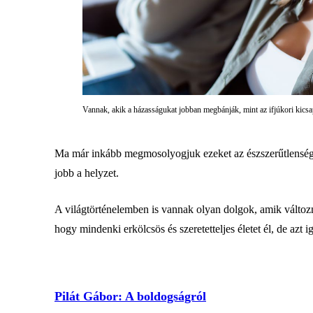
Vannak, akik a házasságukat jobban megbánják, mint az ifjúkori kicsa
Ma már inkább megmosolyogjuk ezeket az észszerűtlenségek
jobb a helyzet.
A világtörténelemben is vannak olyan dolgok, amik változna
hogy mindenki erkölcsös és szeretetteljes életet él, de azt
Pilát Gábor: A boldogságról