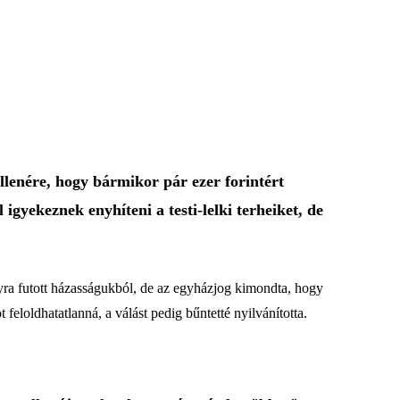
lenére, hogy bármikor pár ezer forintért
gyekeznek enyhíteni a testi-lelki terheiket, de
yra futott házasságukból, de az egyházjog kimondta, hogy
 feloldhatatlanná, a válást pedig bűntetté nyilvánította.