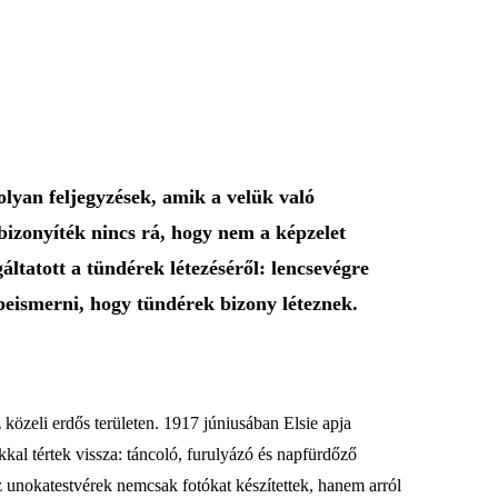
lyan feljegyzések, amik a velük való
izonyíték nincs rá, hogy nem a képzelet
ltatott a tündérek létezéséről: lencsevégre
k beismerni, hogy tündérek bizony léteznek.
 közeli erdős területen. 1917 júniusában Elsie apja
al tértek vissza: táncoló, furulyázó és napfürdőző
z unokatestvérek nemcsak fotókat készítettek, hanem arról