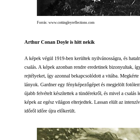
Forrás: www.cottingleyreflections.com
Arthur Conan Doyle is hitt nekik
A képek végül 1919-ben kerültek nyilvánosságra, és hatalma
csalás. A képek azonban rendre eredetinek bizonyultak, í
rejtélyeket, így azonnal bekapcsolódott a vitába. Megkérte
lányok. Gardner egy fényképezőgépet és megjelölt fotólemez
újabb felvételt készítettek a tündérekről, és mivel a csalá
képek az egész világon elterjedtek. Lassan elült az intenzív
időről időre újra előkerült.