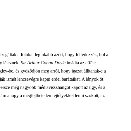
zsgálták a fotókat leginkább azért, hogy felfedezzék, hol a
y léteznek.
Sir Arthur Conan Doyle
imádta az efféle
gley-be, és győződjön meg arról, hogy igazat állítanak-e a
ák ismét lencsevégre kapni erdei barátaikat. A lányok öt
án persze még nagyobb médiavisszhangot kapott az ügy, és a
, ám ahogy a megfejthetetlen rejtélyekkel lenni szokott, az