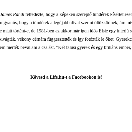
James Randi
felfedezte, hogy a képeken szereplő tündérek kísérteties
 gyanús, hogy a tündérek a legújabb divat szerint öltözködnek, ám mivel
miatt történt-e, de 1981-ben az akkor már igen idős Elsie egy interjú s
 kivágták, vékony cérnára függesztették és így fotózták le őket. Gyerek
nem merték bevallani a csalást. "Két falusi gyerek és egy briliáns embe
Kövesd a Life.hu-t
a
Facebookon
is!