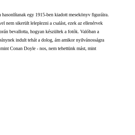
en hasonlítanak egy 1915-ben kiadott mesekönyv figuráira.
 nem sikerült leleplezni a csalást, ezek az ellenérvek
orán bevallotta, hogyan készültek a fotók. Valóban a
csínynek indult tehát a dolog, ám amikor nyilvánosságra
r, mint Conan Doyle - nos, nem tehettünk mást, mint