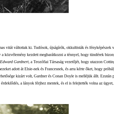
s vitát váltottak ki. Tudósok, újságírók, okkultisták és fényképészek vi
gy a közvélemény kezdett megbarátkozni a ténnyel, hogy tündérek bizon
Edward Gardnert
, a Teozófiai Társaság vezetőjét, hogy utazzon Cottin
eket adott át Elsie-nek és Francesnek, és arra kérte őket, hogy próbálj
s lehetősége kizárt volt, Gardner és Conan Doyle is melléjük állt. Ezut
 érdeklődés, a lányok férjhez mentek, és el is felejtették volna az ügyet