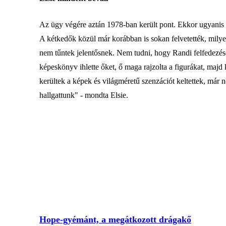
Az ügy végére aztán 1978-ban került pont. Ekkor ugyanis
A kétkedők közül már korábban is sokan felvetették, milyen
nem tűntek jelentősnek. Nem tudni, hogy Randi felfedezése 
képeskönyv ihlette őket, ő maga rajzolta a figurákat, majd
kerültek a képek és világméretű szenzációt keltettek, már 
hallgattunk" - mondta Elsie.
Hope-gyémánt, a megátkozott drágakő