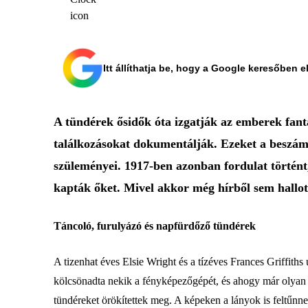
Itt állíthatja be, hogy a Google keresőben e
A tündérek ősidők óta izgatják az emberek fantá
találkozásokat dokumentálják. Ezeket a beszámo
szüleményei. 1917-ben azonban fordulat történt,
kapták őket. Mivel akkor még hírből sem hallo
Táncoló, furulyázó és napfürdőző tündérek
A tizenhat éves Elsie Wright és a tízéves Frances Griffiths
kölcsönadta nekik a fényképezőgépét, és ahogy már olyan s
tündéreket örökítettek meg. A képeken a lányok is feltűnn