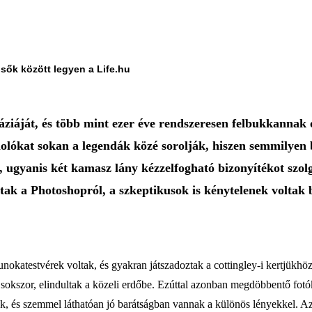
lsők között legyen a Life.hu
ziáját, és több mint ezer éve rendszeresen felbukkannak o
lókat sokan a legendák közé sorolják, hiszen semmilyen b
 ugyanis két kamasz lány kézzelfogható bizonyítékot szolgá
ttak a Photoshopról, a szkeptikusok is kénytelenek volta
 unokatestvérek voltak, és gyakran játszadoztak a cottingley-i kertjükhöz
okszor, elindultak a közeli erdőbe. Ezúttal azonban megdöbbentő fotókk
ek, és szemmel láthatóan jó barátságban vannak a különös lényekkel. A