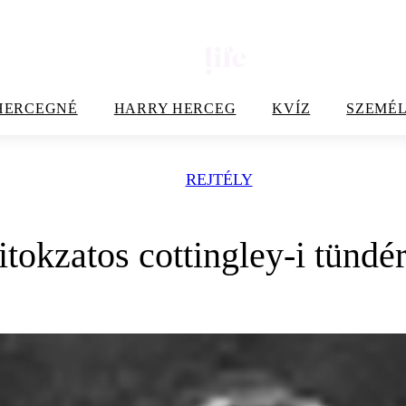
HERCEGNÉ
HARRY HERCEG
KVÍZ
SZEMÉL
REJTÉLY
itokzatos cottingley-i tündé