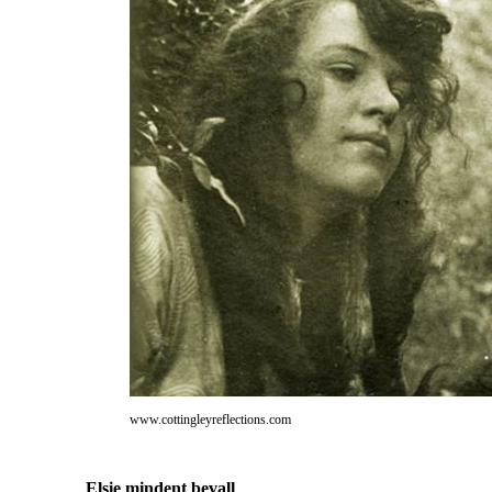
www.cottingleyreflections.com
Elsie mindent bevall