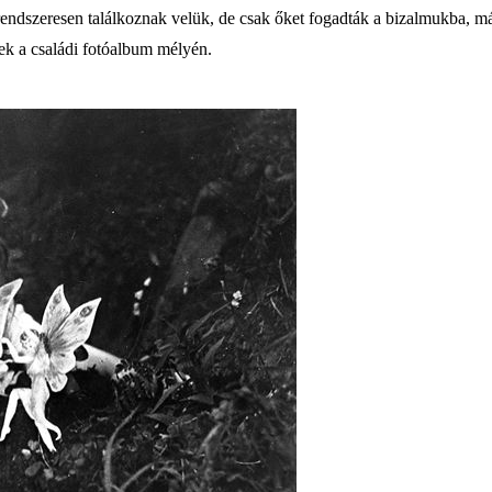
rendszeresen találkoznak velük, de csak őket fogadták a bizalmukba, má
ztek a családi fotóalbum mélyén.