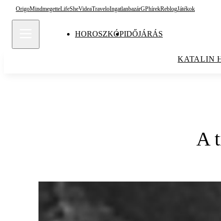
Origo
Mindmegette
Life
She
Videa
Travelo
Ingatlanbazár
GPhírek
Reblog
Játékok
HOROSZKÓP
IDŐJÁRÁS
KATALIN 
A t