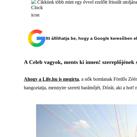
Cikkünk több mint egy évvel ezelőtt frissült utoljár
Itt állíthatja be, hogy a Google keresőben e
A Celeb vagyok, ments ki innen! szereplőjének 
Ahogy a Life.hu is megírta
, a nők bomlanak Fördős Zéér
hangoztatja, mennyire szereti barátnőjét, Dórát, aki a ho