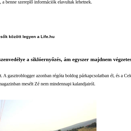
a, a benne szereplő információk elavultak lehetnek.
lsők között legyen a Life.hu
szenvedélye a siklóernyőzés, ám egyszer majdnem végzetes 
t. A gasztroblogger azonban régóta boldog párkapcsolatban él, és a C
t! magazinban mesélt Zé nem mindennapi kalandjairól.