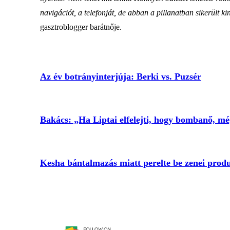
navigációt, a telefonját, de abban a pillanatban sikerült k
gasztroblogger barátnője.
Az év botrányinterjúja: Berki vs. Puzsér
Bakács: „Ha Liptai elfelejti, hogy bombanő, mé
Kesha bántalmazás miatt perelte be zenei produ