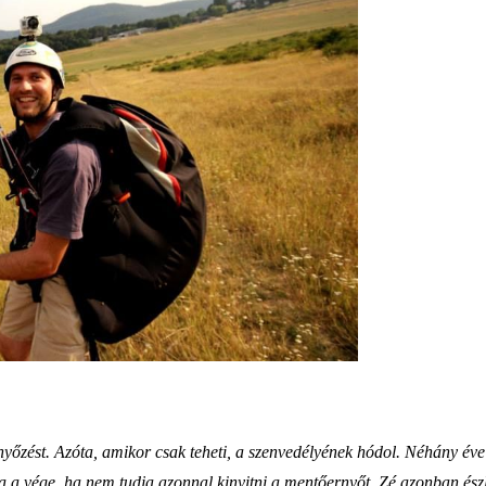
rnyőzést. Azóta, amikor csak teheti, a szenvedélyének hódol. Néhány év
na a vége, ha nem tudja azonnal kinyitni a mentőernyőt. Zé azonban észle