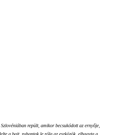
e Szlovéniában repült, amikor becsukódott az ernyője,
lte a bajt, zuhantak le róla az eszközök, elhagyta a