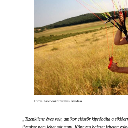
Forrás: facebook/Szárnyas Ízvadász
„Tizenkilenc éves volt, amikor először kipróbálta a siklóe
ilyenkor nem lehet mit tenni. Könnyen baleset lehetett vol