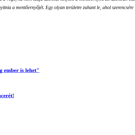
inyitnia a mentőernyőjét. Egy olyan területre zuhant le, ahol szerencsér
g ember is lehet"
cerét!