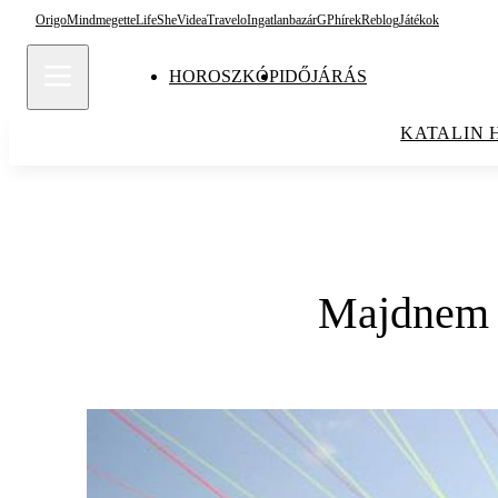
Origo
Mindmegette
Life
She
Videa
Travelo
Ingatlanbazár
GPhírek
Reblog
Játékok
HOROSZKÓP
IDŐJÁRÁS
KATALIN 
Majdnem v