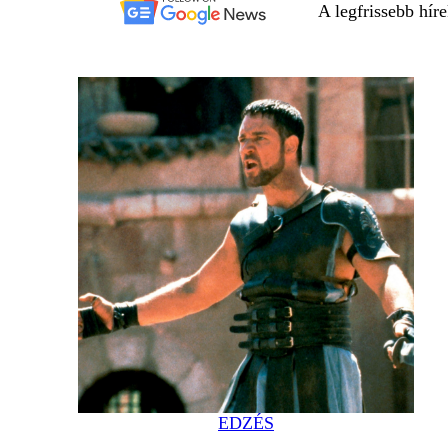
A legfrissebb hír
EDZÉS