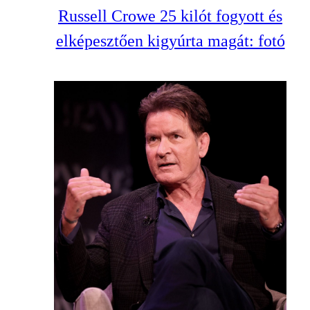
Russell Crowe 25 kilót fogyott és
elképesztően kigyúrta magát: fotó