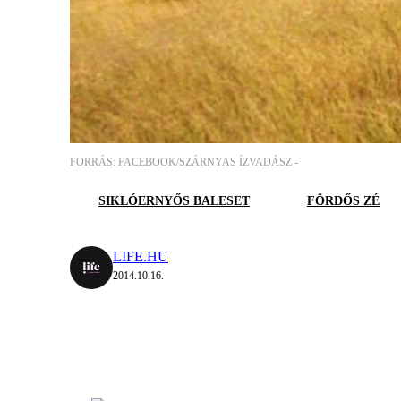
FORRÁS: FACEBOOK/SZÁRNYAS ÍZVADÁSZ -
SIKLÓERNYŐS BALESET
FÖRDŐS ZÉ
LIFE.HU
2014.10.16.