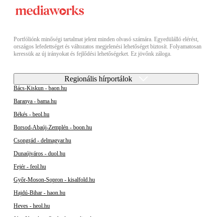
Portfóliónk minőségi tartalmat jelent minden olvasó számára. Egyedülálló elérést,
országos lefedettséget és változatos megjelenési lehetőséget biztosít. Folyamatosan
keressük az új irányokat és fejlődési lehetőségeket. Ez jövőnk záloga.
Regionális hírportálok
Bács-Kiskun - baon.hu
Baranya - bama.hu
Békés - beol.hu
Borsod-Abaúj-Zemplén - boon.hu
Csongrád - delmagyar.hu
Dunaújváros - duol.hu
Fejér - feol.hu
Győr-Moson-Sopron - kisalfold.hu
Hajdú-Bihar - haon.hu
Heves - heol.hu