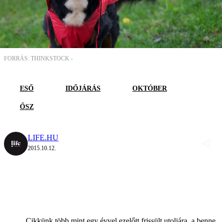
FORRÁS: THINKSTOCK -
ESŐ
IDŐJÁRÁS
OKTÓBER
ŐSZ
LIFE.HU
2015.10.12.
Cikkünk több mint egy évvel ezelőtt frissült utoljára, a benne