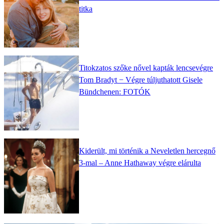
titka
Titokzatos szőke nővel kapták lencsevégre
Tom Bradyt − Végre túljuthatott Gisele
Bündchenen: FOTÓK
Kiderült, mi történik a Neveletlen hercegnő
3-mal – Anne Hathaway végre elárulta