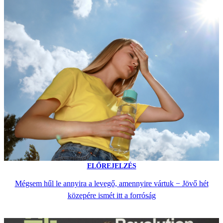
ELŐREJELZÉS
Mégsem hűl le annyira a levegő, amennyire vártuk − Jövő hét
közepére ismét itt a forróság