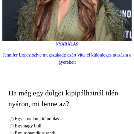
NYARALÁS
Jennifer Lopez szíve megszakadt: ezért vitte el különleges utazásra a
gyerekeit
Ha még egy dolgot kipipálhatnál idén
nyáron, mi lenne az?
Egy spontán kirándulás
Egy nagy buli
Egy romantikus randi