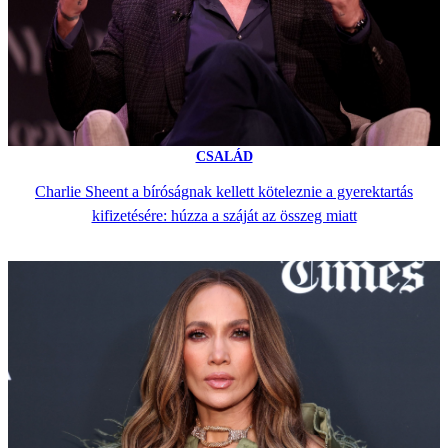
CSALÁD
Charlie Sheent a bíróságnak kellett köteleznie a gyerektartás
kifizetésére: húzza a száját az összeg miatt