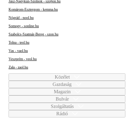
Jász-Nagykun-Szolnok - szoljon.hu
Komárom-Esztergom - kemma.hu
Nógrád - nool.hu
Somogy - sonline.hu
Szabolcs-Szatmár-Bereg - szon.hu
Tolna - teol.hu
Vas - vaol.hu
Veszprém - veol.hu
Zala - zaol.hu
Közélet
Gazdaság
Magazin
Bulvár
Szolgáltatás
Rádió