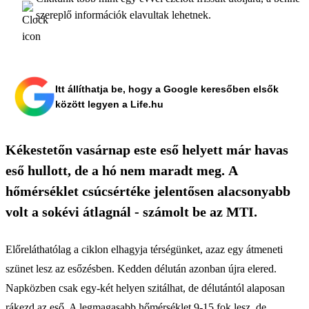
szereplő információk elavultak lehetnek.
Itt állíthatja be, hogy a Google keresőben elsők
között legyen a Life.hu
Kékestetőn vasárnap este eső helyett már havas
eső hullott, de a hó nem maradt meg. A
hőmérséklet csúcsértéke jelentősen alacsonyabb
volt a sokévi átlagnál - számolt be az MTI.
Előreláthatólag a ciklon elhagyja térségünket, azaz egy átmeneti
szünet lesz az esőzésben. Kedden délután azonban újra elered.
Napközben csak egy-két helyen szitálhat, de délutántól alaposan
rákezd az eső. A legmagasabb hőmérséklet 9-15 fok lesz, de