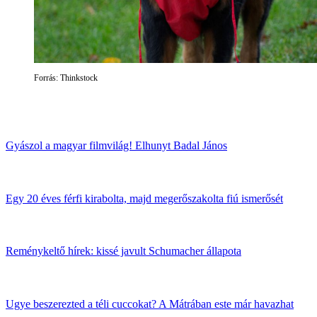
Forrás: Thinkstock
Gyászol a magyar filmvilág! Elhunyt Badal János
Egy 20 éves férfi kirabolta, majd megerőszakolta fiú ismerősét
Reménykeltő hírek: kissé javult Schumacher állapota
Ugye beszerezted a téli cuccokat? A Mátrában este már havazhat