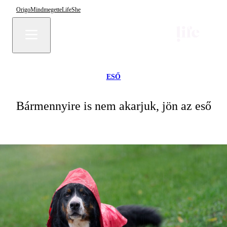
Origo
Mindmegette
Life
She
ESŐ
Bármennyire is nem akarjuk, jön az eső