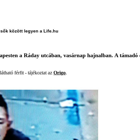
lsők között legyen a Life.hu
dapesten a Ráday utcában, vasárnap hajnalban. A támadó e
átható férfit - tájékoztat az
Origo
.