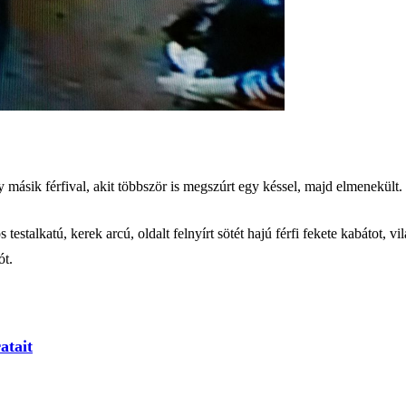
 másik férfival, akit többször is megszúrt egy késsel, majd elmenekült.
estalkatú, kerek arcú, oldalt felnyírt sötét hajú férfi fekete kabátot, vi
ót.
atait