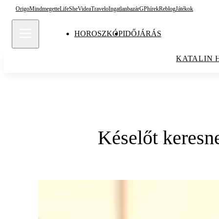
Origo
Mindmegette
Life
She
Videa
Travelo
Ingatlanbazár
GPhírek
Reblog
Játékok
HOROSZKÓP
IDŐJÁRÁS
KATALIN 
Késelőt keresne