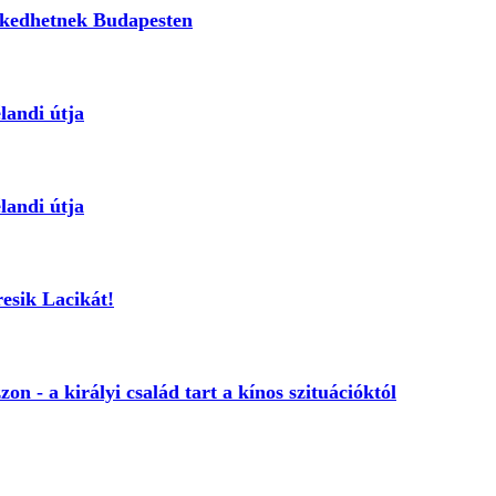
ekedhetnek Budapesten
landi útja
landi útja
resik Lacikát!
on - a királyi család tart a kínos szituációktól