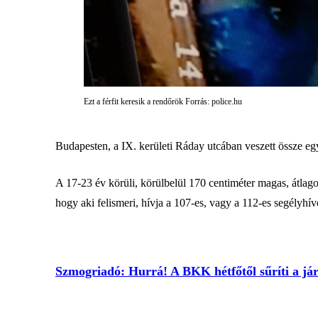
Ezt a férfit keresik a rendőrök Forrás: police.hu
Budapesten, a IX. kerületi Ráday utcában veszett össze egy
A 17-23 év körüli, körülbelül 170 centiméter magas, átlagos t
hogy aki felismeri, hívja a 107-es, vagy a 112-es segélyhív
Szmogriadó: Hurrá! A BKK hétfőtől sűríti a jár