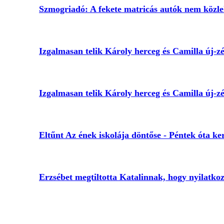
Szmogriadó: A fekete matricás autók nem közl
Izgalmasan telik Károly herceg és Camilla új-zé
Izgalmasan telik Károly herceg és Camilla új-zé
Eltűnt Az ének iskolája döntőse - Péntek óta ke
Erzsébet megtiltotta Katalinnak, hogy nyilatkozz