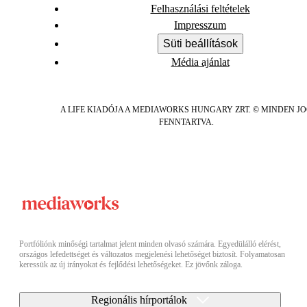
Felhasználási feltételek
Impresszum
Süti beállítások
Média ajánlat
A LIFE KIADÓJA A MEDIAWORKS HUNGARY ZRT. © MINDEN J
FENNTARTVA.
Portfóliónk minőségi tartalmat jelent minden olvasó számára. Egyedülálló elérést,
országos lefedettséget és változatos megjelenési lehetőséget biztosít. Folyamatosan
keressük az új irányokat és fejlődési lehetőségeket. Ez jövőnk záloga.
Regionális hírportálok