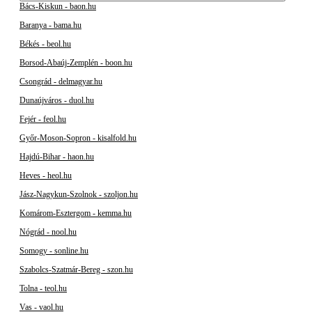
Bács-Kiskun - baon.hu
Baranya - bama.hu
Békés - beol.hu
Borsod-Abaúj-Zemplén - boon.hu
Csongrád - delmagyar.hu
Dunaújváros - duol.hu
Fejér - feol.hu
Győr-Moson-Sopron - kisalfold.hu
Hajdú-Bihar - haon.hu
Heves - heol.hu
Jász-Nagykun-Szolnok - szoljon.hu
Komárom-Esztergom - kemma.hu
Nógrád - nool.hu
Somogy - sonline.hu
Szabolcs-Szatmár-Bereg - szon.hu
Tolna - teol.hu
Vas - vaol.hu