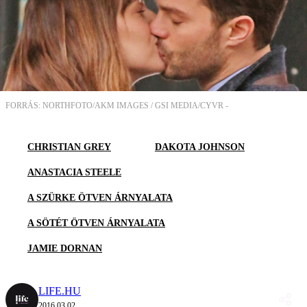
FORRÁS: NORTHFOTO/AKM IMAGES / GSI MEDIA/CYVR -
CHRISTIAN GREY
DAKOTA JOHNSON
ANASTACIA STEELE
A SZÜRKE ÖTVEN ÁRNYALATA
A SÖTÉT ÖTVEN ÁRNYALATA
JAMIE DORNAN
LIFE.HU
2016.03.02.