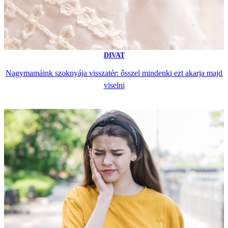
DIVAT
Nagymamáink szoknyája visszatér: ősszel mindenki ezt akarja majd
viselni