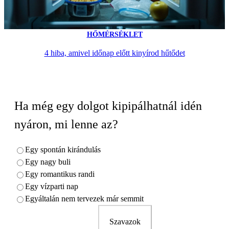
HŐMÉRSÉKLET
4 hiba, amivel időnap előtt kinyírod hűtődet
Ha még egy dolgot kipipálhatnál idén
nyáron, mi lenne az?
Egy spontán kirándulás
Egy nagy buli
Egy romantikus randi
Egy vízparti nap
Egyáltalán nem tervezek már semmit
Szavazok