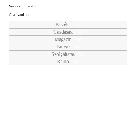
Veszprém - veol.hu
Zala - zaol.hu
Közélet
Gazdaság
Magazin
Bulvár
Szolgáltatás
Rádió