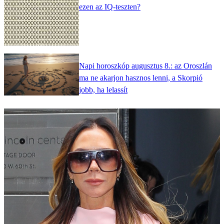
ezen az IQ-teszten?
Napi horoszkóp augusztus 8.: az Oroszlán
ma ne akarjon hasznos lenni, a Skorpió
jobb, ha lelassít