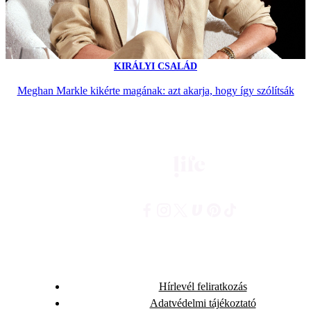
KIRÁLYI CSALÁD
Meghan Markle kikérte magának: azt akarja, hogy így szólítsák
Hírlevél feliratkozás
Adatvédelmi tájékoztató