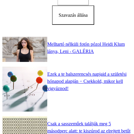
Szavazás állása
Melltartó nélküli fotón pózol Heidi Klum
lánya, Leni - GALÉRIA
Ezek a te balszerencsés napjaid a születési
hónapod alapján − Csekkold, mikor kell
vigyáznod!
Csak a sasszeműek találják meg 5
másodperc alatt: te kiszúrod az elrejtett betűt