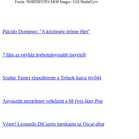
Forrás: NORTHFOTO/AKM Images / GSI Media/Cyvr
Plácido Domingo: "A közönség öröme éltet"
7 film az egyház legbotrányosabb ügyeiről
Sophie Turner elspoilerezte a Trónok harca jövőjét
Anyaszült meztelenre vetkőzött a 68 éves Iggy Pop
Végre! Leonardo DiCaprio megkapta az Oscar-díjat