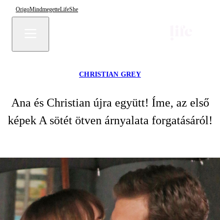
Origo
Mindmegette
Life
She
CHRISTIAN GREY
Ana és Christian újra együtt! Íme, az első
képek A sötét ötven árnyalata forgatásáról!