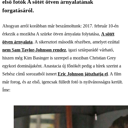
első fotók A sötét ötven árnyalatának
forgatásáról.
Ahogyan arról korábban már beszámoltunk: 2017. február 10-én
érkezik a mozikba A szürke ötven árnyalata folytatása,
A sötét
ötven árnyalata
. A sikersztori második részében, amelyet ezúttal
nem Sam Taylor-Johnson rendez
, igazi sztárparádé várható,
hiszen még Kim Basinger is szerepel a moziban Christian Grey
egykori dominájaként. Anastacia új főnökét pedig a hírek szerint a
Sebész című sorozatból ismert
Eric Johnson játszhatja el
. A film
már forog, és az első, igencsak fülledt fotó is nyilvánosságra került.
Íme: