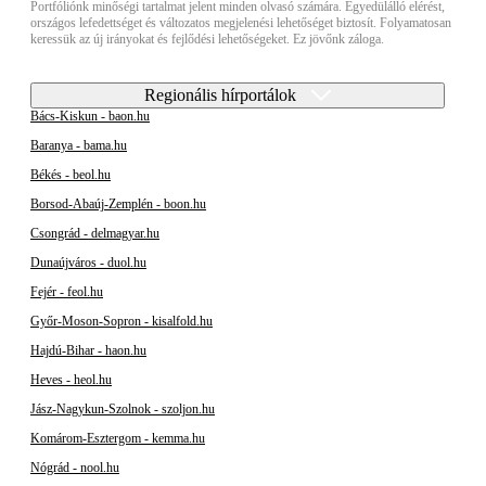
Portfóliónk minőségi tartalmat jelent minden olvasó számára. Egyedülálló elérést,
országos lefedettséget és változatos megjelenési lehetőséget biztosít. Folyamatosan
keressük az új irányokat és fejlődési lehetőségeket. Ez jövőnk záloga.
Regionális hírportálok
Bács-Kiskun - baon.hu
Baranya - bama.hu
Békés - beol.hu
Borsod-Abaúj-Zemplén - boon.hu
Csongrád - delmagyar.hu
Dunaújváros - duol.hu
Fejér - feol.hu
Győr-Moson-Sopron - kisalfold.hu
Hajdú-Bihar - haon.hu
Heves - heol.hu
Jász-Nagykun-Szolnok - szoljon.hu
Komárom-Esztergom - kemma.hu
Nógrád - nool.hu