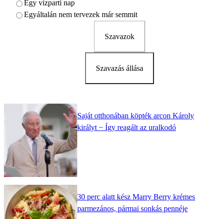
Egy vízparti nap
Egyáltalán nem tervezek már semmit
Szavazok
Szavazás állása
Saját otthonában köpték arcon Károly
királyt − Így reagált az uralkodó
30 perc alatt kész Marry Berry krémes
parmezános, pármai sonkás pennéje