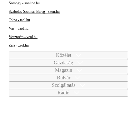
Somogy - sonline.hu
Szabolcs-Szatmár-Bereg - szon.hu
Tolna - teol.hu
Vas - vaol.hu
Veszprém - veol.hu
Zala - zaol.hu
Közélet
Gazdaság
Magazin
Bulvár
Szolgáltatás
Rádió