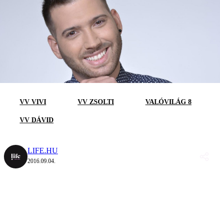
VV VIVI
VV ZSOLTI
VALÓVILÁG 8
VV DÁVID
LIFE.HU
2016.09.04.