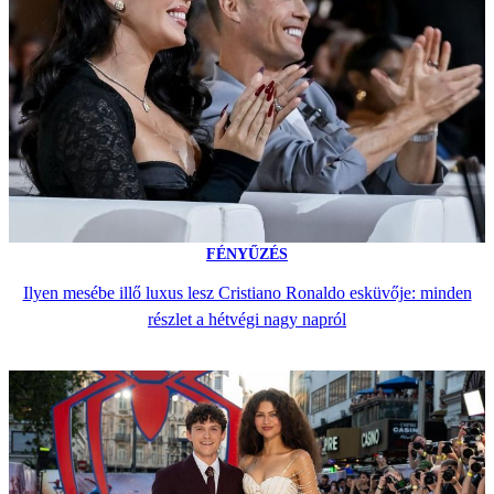
FÉNYŰZÉS
Ilyen mesébe illő luxus lesz Cristiano Ronaldo esküvője: minden
részlet a hétvégi nagy napról