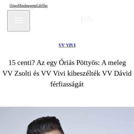
Origo
Mindmegette
Life
She
VV VIVI
15 centi? Az egy Óriás Pöttyös: A meleg
VV Zsolti és VV Vivi kibeszélték VV Dávid
férfiasságát