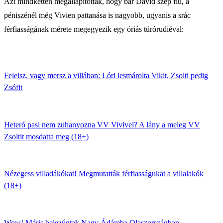
Azt mindketten megállapították, hogy bár Dávid szép fiú, a
péniszénél még Vivien pattanása is nagyobb, ugyanis a srác
férfiasságának mérete megegyezik egy óriás túrórudiéval:
Felelsz, vagy mersz a villában: Lóri lesmárolta Vikit, Zsolti pedig
Zsófit
Heteró pasi nem zuhanyozna VV Vivivel? A lány a meleg VV
Zsoltit mosdatta meg (18+)
Nézegess villadákókat! Megmutatták férfiasságukat a villalakók
(18+)
Wow! Máris belezúgtak Nagy Ádámba Olaszországban