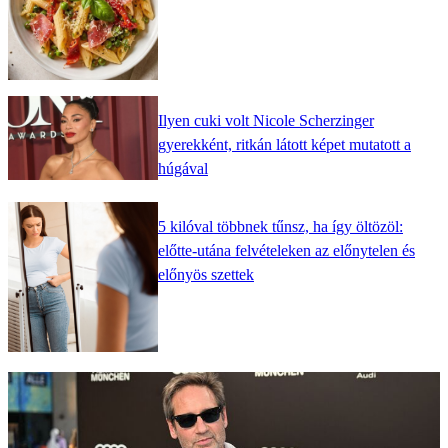
Ilyen cuki volt Nicole Scherzinger
gyerekként, ritkán látott képet mutatott a
húgával
5 kilóval többnek tűnsz, ha így öltözöl:
előtte-utána felvételeken az előnytelen és
előnyös szettek