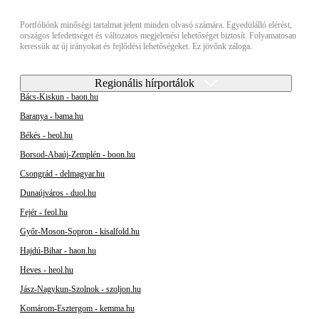
Portfóliónk minőségi tartalmat jelent minden olvasó számára. Egyedülálló elérést,
országos lefedettséget és változatos megjelenési lehetőséget biztosít. Folyamatosan
keressük az új irányokat és fejlődési lehetőségeket. Ez jövőnk záloga.
Regionális hírportálok
Bács-Kiskun - baon.hu
Baranya - bama.hu
Békés - beol.hu
Borsod-Abaúj-Zemplén - boon.hu
Csongrád - delmagyar.hu
Dunaújváros - duol.hu
Fejér - feol.hu
Győr-Moson-Sopron - kisalfold.hu
Hajdú-Bihar - haon.hu
Heves - heol.hu
Jász-Nagykun-Szolnok - szoljon.hu
Komárom-Esztergom - kemma.hu