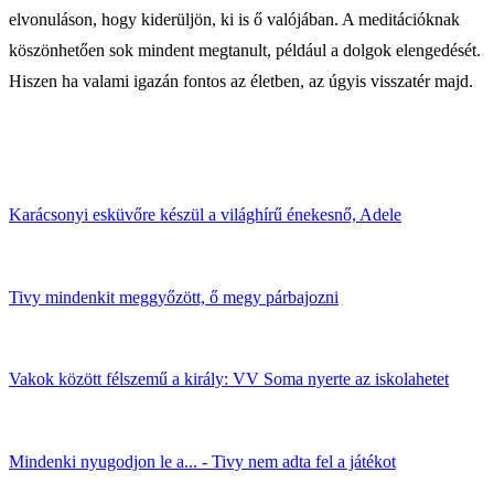
elvonuláson, hogy kiderüljön, ki is ő valójában. A meditációknak
köszönhetően sok mindent megtanult, például a dolgok elengedését.
Hiszen ha valami igazán fontos az életben, az úgyis visszatér majd.
Karácsonyi esküvőre készül a világhírű énekesnő, Adele
Tivy mindenkit meggyőzött, ő megy párbajozni
Vakok között félszemű a király: VV Soma nyerte az iskolahetet
Mindenki nyugodjon le a... - Tivy nem adta fel a játékot