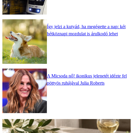
Így jelzi a kutyád, ha megégette a nap: két
hétköznapi mozdulat is árulkodó lehet
A Micsoda nő! ikonikus jelenetét idézte fel
pöttyös ruhájával Julia Roberts