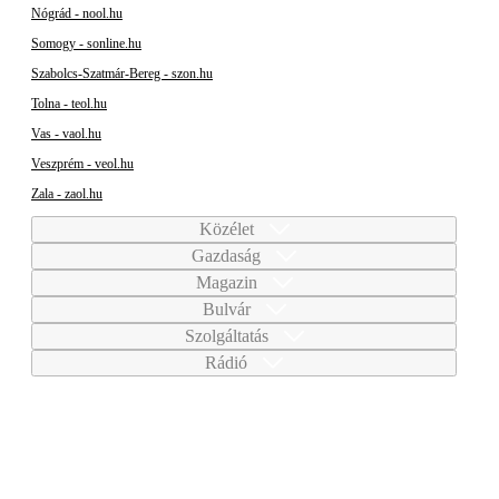
Nógrád - nool.hu
Somogy - sonline.hu
Szabolcs-Szatmár-Bereg - szon.hu
Tolna - teol.hu
Vas - vaol.hu
Veszprém - veol.hu
Zala - zaol.hu
Közélet
Gazdaság
Magazin
Bulvár
Szolgáltatás
Rádió