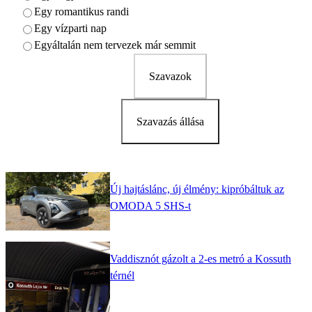
Egy romantikus randi
Egy vízparti nap
Egyáltalán nem tervezek már semmit
Szavazok
Szavazás állása
Új hajtáslánc, új élmény: kipróbáltuk az
OMODA 5 SHS-t
Vaddisznót gázolt a 2-es metró a Kossuth
térnél