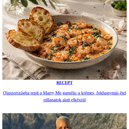
RECEPT
Olaszországba repít a Marry Me garnéla: a krémes, fokhagymás étel
pillanatok alatt elkészül