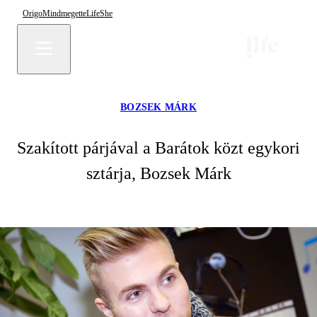
Origo
Mindmegette
Life
She
BOZSEK MÁRK
Szakított párjával a Barátok közt egykori
sztárja, Bozsek Márk