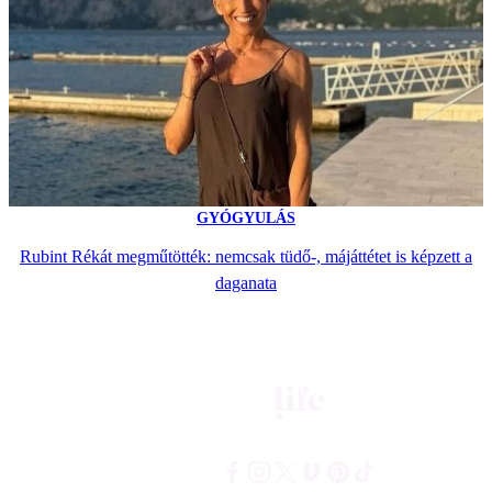
GYÓGYULÁS
Rubint Rékát megműtötték: nemcsak tüdő-, májáttétet is képzett a
daganata