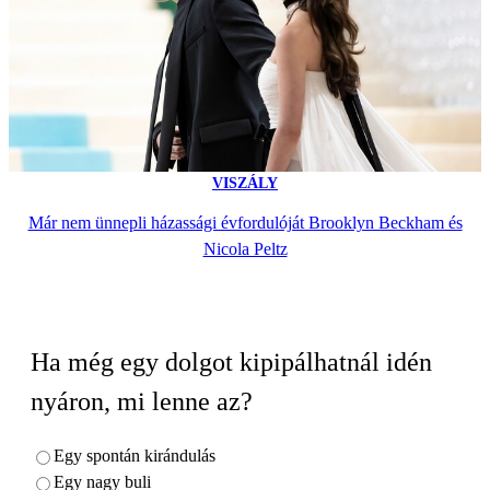
VISZÁLY
Már nem ünnepli házassági évfordulóját Brooklyn Beckham és
Nicola Peltz
Ha még egy dolgot kipipálhatnál idén
nyáron, mi lenne az?
Egy spontán kirándulás
Egy nagy buli