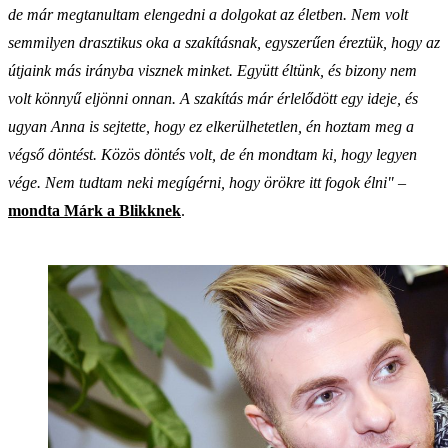
de már megtanultam elengedni a dolgokat az életben. Nem volt
semmilyen drasztikus oka a szakításnak, egyszerűen éreztük, hogy az
útjaink más irányba visznek minket. Együtt éltünk, és bizony nem
volt könnyű eljönni onnan. A szakítás már érlelődött egy ideje, és
ugyan Anna is sejtette, hogy ez elkerülhetetlen, én hoztam meg a
végső döntést. Közös döntés volt, de én mondtam ki, hogy legyen
vége. Nem tudtam neki megígérni, hogy örökre itt fogok élni"
–
mondta Márk a Blikknek
.