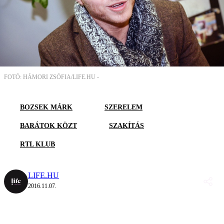
FOTÓ: HÁMORI ZSÓFIA/LIFE.HU -
BOZSEK MÁRK
SZERELEM
BARÁTOK KÖZT
SZAKÍTÁS
RTL KLUB
LIFE.HU
2016.11.07.