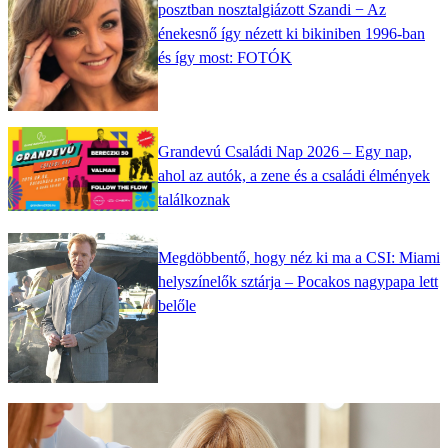
posztban nosztalgiázott Szandi − Az
énekesnő így nézett ki bikiniben 1996-ban
és így most: FOTÓK
Grandevú Családi Nap 2026 – Egy nap,
ahol az autók, a zene és a családi élmények
találkoznak
Megdöbbentő, hogy néz ki ma a CSI: Miami
helyszínelők sztárja – Pocakos nagypapa lett
belőle