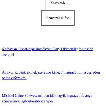
Szavazok
Szavazás állása
60 éves az Oscar-díjas kaméleon: Gary Oldman legfontosabb
szerepei
Amikor az bánt, akinek szeretnie kéne: 7 megrázó film a családon
belüli erőszakról
Michael Caine 85 éves: minden idők egyik legnagyobb angol
színészének legfontosabb szerepei