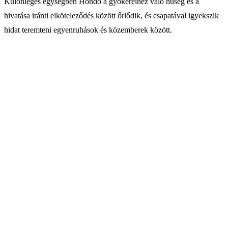
Különleges egységben Hondo a gyökereihez való hűség és a
hivatása iránti elköteleződés között őrlődik, és csapatával igyekszik
hidat teremteni egyenruhások és közemberek között.