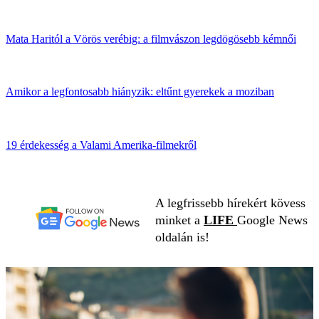
Mata Haritól a Vörös verébig: a filmvászon legdögösebb kémnői
Amikor a legfontosabb hiányzik: eltűnt gyerekek a moziban
19 érdekesség a Valami Amerika-filmekről
A legfrissebb hírekért kövess
minket a
LIFE
Google News
oldalán is!