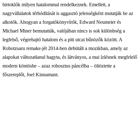
birtoklók milyen hatalommal rendelkeznek. Emellett, a
nagyvállalatok térhódítását is aggasztó jelenségként mutatják be az
alkotók. Ahogyan a forgatókönyvírók, Edward Neumeier és
Michael Miner bemutatták, valójában nincs is sok különbség a
legfelső, végrehajtó hatalom és a piti utcai bűnözők között. A
Robotzsaru remake-jét 2014-ben debütált a mozikban, amely az
alapokat változatlanul hagyta, és látványos, a mai ízlésnek megfelelő
modern köntösbe – azaz robosztus páncélba – öltöztette a
főszereplőt, Joel Kinnamant.