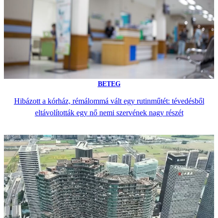
BETEG
Hibázott a kórház, rémálommá vált egy rutinműtét: tévedésből
eltávolították egy nő nemi szervének nagy részét