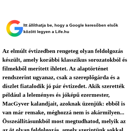
Itt állíthatja be, hogy a Google keresőben elsők
között legyen a Life.hu
Az elmúlt évtizedben rengeteg olyan feldolgozás
készült, amely korábbi klasszikus sorozatokból és
filmekből merített ihletet. Az alaptörténet
rendszerint ugyanaz, csak a szereplőgárda és a
díszlet fiatalodik jó pár évtizedet. Akik szerették
például a leleményes és jóképű ezermester,
MacGyver kalandjait, azoknak üzenjük: ebből is
van már remake, méghozzá nem is akármilyen...
Összeállításunkból most megtudhatod, melyik az
az öt olyan feldolgozás, amely szerintünk sokkal