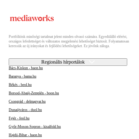
Portfóliónk minőségi tartalmat jelent minden olvasó számára. Egyedülálló elérést,
országos lefedettséget és változatos megjelenési lehetőséget biztosít. Folyamatosan
keressük az új irányokat és fejlődési lehetőségeket. Ez jövőnk záloga.
Regionális hírportálok
Bács-Kiskun - baon.hu
Baranya - bama.hu
Békés - beol.hu
Borsod-Abaúj-Zemplén - boon.hu
Csongrád - delmagyar.hu
Dunaújváros - duol.hu
Fejér - feol.hu
Győr-Moson-Sopron - kisalfold.hu
Hajdú-Bihar - haon.hu