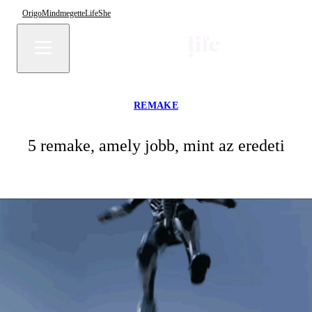
Origo
Mindmegette
Life
She
REMAKE
5 remake, amely jobb, mint az eredeti