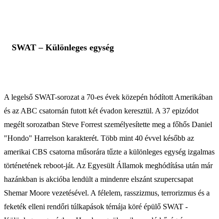
SWAT – Különleges egység
A legelső SWAT-sorozat a 70-es évek közepén hódított Amerikában
és az ABC csatornán futott két évadon keresztül. A 37 epizódot
megélt sorozatban Steve Forrest személyesítette meg a főhős Daniel
"Hondo" Harrelson karakterét. Több mint 40 évvel később az
amerikai CBS csatorna műsorára tűzte a különleges egység izgalmas
történetének reboot-ját. Az Egyesült Államok meghódítása után már
hazánkban is akcióba lendült a mindenre elszánt szupercsapat
Shemar Moore vezetésével. A félelem, rasszizmus, terrorizmus és a
feketék elleni rendőri túlkapások témája köré épülő SWAT -