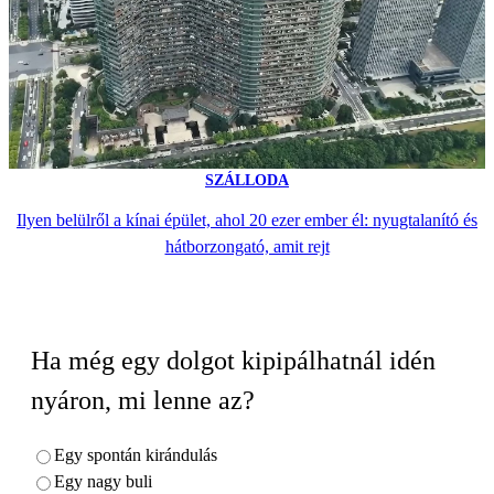
SZÁLLODA
Ilyen belülről a kínai épület, ahol 20 ezer ember él: nyugtalanító és
hátborzongató, amit rejt
Ha még egy dolgot kipipálhatnál idén
nyáron, mi lenne az?
Egy spontán kirándulás
Egy nagy buli