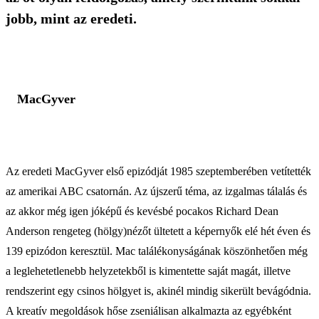
jobb, mint az eredeti.
MacGyver
Az eredeti MacGyver első epizódját 1985 szeptemberében vetítették
az amerikai ABC csatornán. Az újszerű téma, az izgalmas tálalás és
az akkor még igen jóképű és kevésbé pocakos Richard Dean
Anderson rengeteg (hölgy)nézőt ültetett a képernyők elé hét éven és
139 epizódon keresztül. Mac találékonyságának köszönhetően még
a leglehetetlenebb helyzetekből is kimentette saját magát, illetve
rendszerint egy csinos hölgyet is, akinél mindig sikerült bevágódnia.
A kreatív megoldások hőse zseniálisan alkalmazta az egyébként