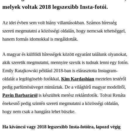
melyek voltak 2018 legszexibb Insta-fotói.
Az idei évben sem volt hiány villantásokban. Számos híresség
szereti megmutatni a közösségi oldalán, hogy nemcsak tehetséggel,
hanem formás idomokkal is megáldották.
A magyar és külföldi hírességek között egyaránt találunk olyanokat,
akik szeretik megmutatni, mennyire szexik is tudnak lenni egy fotón.
Emily Ratajkowski például 2018-ban is elárasztotta Instagram-
oldalát a legdögösebb fotókkal,
Kim Kardashian
meztelen testéről
pedig parfümösüveget mintáztak. De a világhírű magyar modellről,
Pavin Barbaráról
is készültek merész reklámfotók. Tolvai Renáta
énekesnő pedig szintén szereti megmutatni a közösségi oldalán,
hogy nem csak a hangjára lehet büszke.
Ha kíváncsi vagy 2018 legszexibb Insta-fotóira, lapozd végig