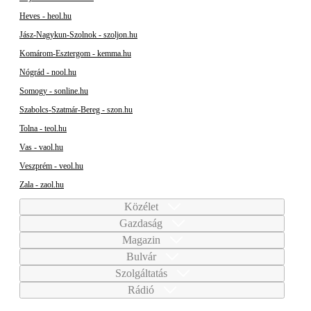
Heves - heol.hu
Jász-Nagykun-Szolnok - szoljon.hu
Komárom-Esztergom - kemma.hu
Nógrád - nool.hu
Somogy - sonline.hu
Szabolcs-Szatmár-Bereg - szon.hu
Tolna - teol.hu
Vas - vaol.hu
Veszprém - veol.hu
Zala - zaol.hu
Közélet
Gazdaság
Magazin
Bulvár
Szolgáltatás
Rádió