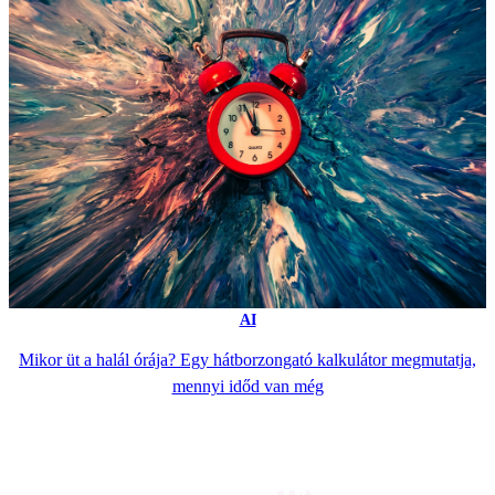
AI
Mikor üt a halál órája? Egy hátborzongató kalkulátor megmutatja,
mennyi időd van még