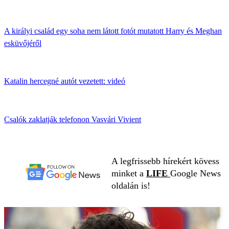
A királyi család egy soha nem látott fotót mutatott Harry és Meghan
esküvőjéről
Katalin hercegné autót vezetett: videó
Csalók zaklatják telefonon Vasvári Vivient
A legfrissebb hírekért kövess
minket a
LIFE
Google News
oldalán is!