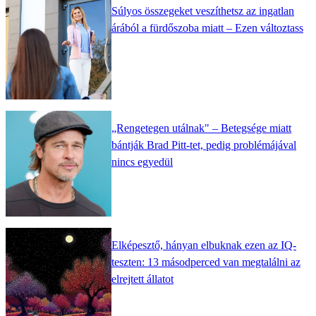
Súlyos összegeket veszíthetsz az ingatlan
árából a fürdőszoba miatt – Ezen változtass
„Rengetegen utálnak" – Betegsége miatt
bántják Brad Pitt-tet, pedig problémájával
nincs egyedül
Elképesztő, hányan elbuknak ezen az IQ-
teszten: 13 másodperced van megtalálni az
elrejtett állatot