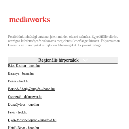
Portfóliónk minőségi tartalmat jelent minden olvasó számára. Egyedülálló elérést,
országos lefedettséget és változatos megjelenési lehetőséget biztosít. Folyamatosan
keressük az új irányokat és fejlődési lehetőségeket. Ez jövőnk záloga.
Regionális hírportálok
Bács-Kiskun - baon.hu
Baranya - bama.hu
Békés - beol.hu
Borsod-Abaúj-Zemplén - boon.hu
Csongrád - delmagyar.hu
Dunaújváros - duol.hu
Fejér - feol.hu
Győr-Moson-Sopron - kisalfold.hu
Hajdú-Bihar - haon.hu