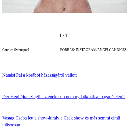
1 / 12
Candice Swanepoel
FORRÁS: INSTAGRAM/ANGELCANDICES
Nánási Pál a korábbi házasságáról vallott
Dér Heni újra szingli: az énekesnő nem nyilatkozik a magánéletéről
Vastag Csaba lett a show-király a Csak show és más semmi című
műsorban