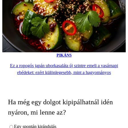
PIKÁNS
Ez a ropogós japán uborkasaláta új szintre emeli a vasárnapi
ebédeket: ezért különlegesebb, mint a hagyományos
Ha még egy dolgot kipipálhatnál idén
nyáron, mi lenne az?
Egy spontán kirándulás