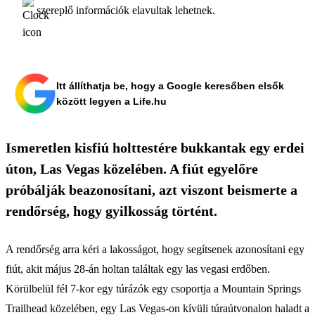
szereplő információk elavultak lehetnek.
Itt állíthatja be, hogy a Google keresőben elsők
között legyen a Life.hu
Ismeretlen kisfiú holttestére bukkantak egy erdei
úton, Las Vegas közelében. A fiút egyelőre
próbálják beazonosítani, azt viszont beismerte a
rendőrség, hogy gyilkosság történt.
A rendőrség arra kéri a lakosságot, hogy segítsenek azonosítani egy
fiút, akit május 28-án holtan találtak egy las vegasi erdőben.
Körülbelül fél 7-kor egy túrázók egy csoportja a Mountain Springs
Trailhead közelében, egy Las Vegas-on kívüli túraútvonalon haladt a