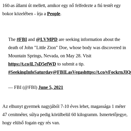
160-as állami út mellett, amikor egy nő felfedezte a fiú testét egy
bokor közelében - írja a
People
.
The
#FBI
and
@LVMPD
are seeking information about the
death of John "Little Zion" Doe, whose body was discovered in
Mountain Springs, Nevada, on May 28. Visit
https://t.co/iL7sD5efWD
to submit a tip.
#SeekingInfoSaturday
@FBILasVegas
https://t.co/vFockrnJIQ
— FBI (@FBI)
June 5, 2021
Az elhunyt gyermek nagyjából 7-10 éves lehet, magassága 1 méter
47 cenitméter, súlya pedig körülbelül 60 kilogramm. Ismertetőjegye,
hogy elülső fogain egy rés van.