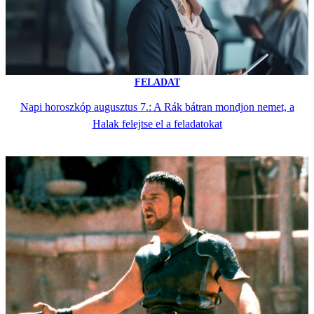
FELADAT
Napi horoszkóp augusztus 7.: A Rák bátran mondjon nemet, a
Halak felejtse el a feladatokat