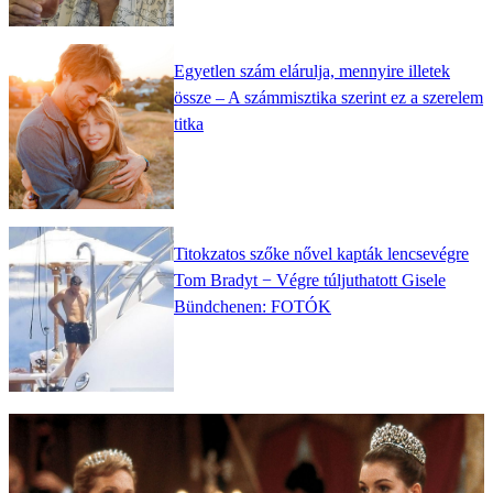
Egyetlen szám elárulja, mennyire illetek
össze – A számmisztika szerint ez a szerelem
titka
Titokzatos szőke nővel kapták lencsevégre
Tom Bradyt − Végre túljuthatott Gisele
Bündchenen: FOTÓK