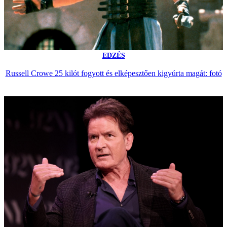
EDZÉS
Russell Crowe 25 kilót fogyott és elképesztően kigyúrta magát: fotó