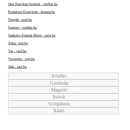
Jász-Nagykun-Szolnok - szoljon.hu
Komárom-Esztergom - kemma.hu
Nógrád - nool.hu
Somogy - sonline.hu
Szabolcs-Szatmár-Bereg - szon.hu
Tolna - teol.hu
Vas - vaol.hu
Veszprém - veol.hu
Zala - zaol.hu
Közélet
Gazdaság
Magazin
Bulvár
Szolgáltatás
Rádió