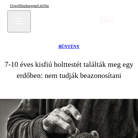
Origo
Mindmegette
Life
She
BŰNTÉNY
7-10 éves kisfiú holttestét találták meg egy
erdőben: nem tudják beazonosítani