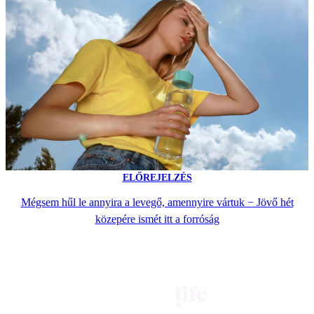
ELŐREJELZÉS
Mégsem hűl le annyira a levegő, amennyire vártuk − Jövő hét
közepére ismét itt a forróság