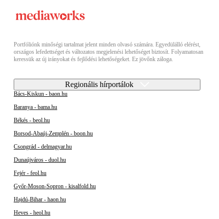
Portfóliónk minőségi tartalmat jelent minden olvasó számára. Egyedülálló elérést,
országos lefedettséget és változatos megjelenési lehetőséget biztosít. Folyamatosan
keressük az új irányokat és fejlődési lehetőségeket. Ez jövőnk záloga.
Regionális hírportálok
Bács-Kiskun - baon.hu
Baranya - bama.hu
Békés - beol.hu
Borsod-Abaúj-Zemplén - boon.hu
Csongrád - delmagyar.hu
Dunaújváros - duol.hu
Fejér - feol.hu
Győr-Moson-Sopron - kisalfold.hu
Hajdú-Bihar - haon.hu
Heves - heol.hu