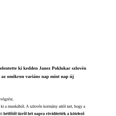
jelentette ki kedden Janez Poklukar szlovén
t az omikron variáns nap mint nap új
avégzést.
 ki a munkából. A szlovén kormány attól tart, hogy a
att
hétfőtől tízről hét napra rövidítették a kötelező