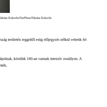
FP/Nikolas Kokovlis/NurPhoto/Nikolas Kokovlis
zág területén reggeltől estig előjegyzés nélkül vehetik fel
 ápolnak, közülük 160-an vannak intenzív osztályon. A
tték.