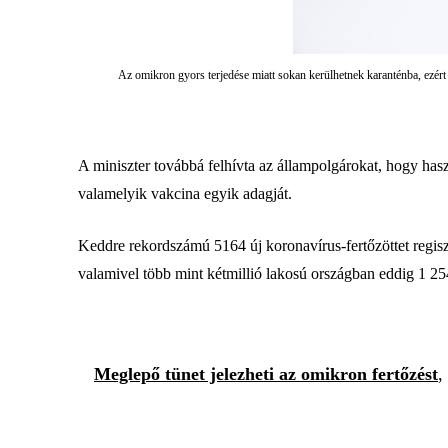
Az omikron gyors terjedése miatt sokan kerülhetnek karanténba, ezért
A miniszter továbbá felhívta az állampolgárokat, hogy haszn
valamelyik vakcina egyik adagját.
Keddre rekordszámú 5164 új koronavírus-fertőzöttet regis
valamivel több mint kétmillió lakosú országban eddig 1 25
Meglepő tünet jelezheti az omikron fertőzést
,