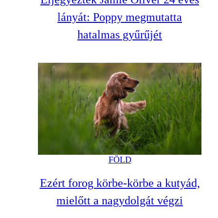
lányát: Poppy megmutatta
hatalmas gyűrűjét
FÖLD
Ezért forog körbe-körbe a kutyád,
mielőtt a nagydolgát végzi