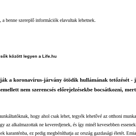
a, a benne szereplő információk elavultak lehetnek.
lsők között legyen a Life.hu
rják a koronavírus-járvány ötödik hullámának tetőzését - 
emellett nem szerencsés előrejelzésekbe bocsátkozni, mer
 munkáltatóknak, hogy ahol csak lehet, tegyék lehetővé az otthoni munk
hogy az alkalmazottak ne keveredjenek, és így minél kevesebben essenek
ek karanténba, ez pedig megbéníthatja az ország gazdasági életét. Emi