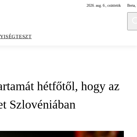
2026. aug. 6., csütörtök
Berta, 
YISÉGTESZT
artamát hétfőtől, hogy az
et Szlovéniában