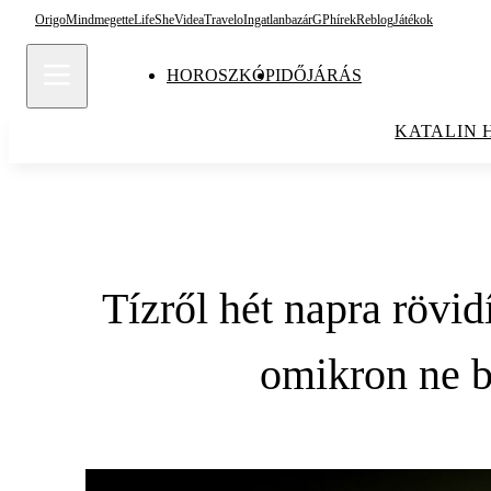
Origo
Mindmegette
Life
She
Videa
Travelo
Ingatlanbazár
GPhírek
Reblog
Játékok
HOROSZKÓP
IDŐJÁRÁS
KATALIN 
Tízről hét napra rövid
omikron ne b