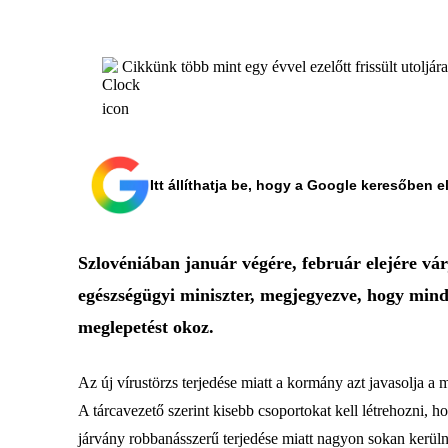
Cikkünk több mint egy évvel ezelőtt frissült utoljár
Itt állíthatja be, hogy a Google keresőben e
Szlovéniában január végére, február elejére vá
egészségügyi miniszter, megjegyezve, hogy mind
meglepetést okoz.
Az új vírustörzs terjedése miatt a kormány azt javasolja a
A tárcavezető szerint kisebb csoportokat kell létrehozni, 
járvány robbanásszerű terjedése miatt nagyon sokan kerüln