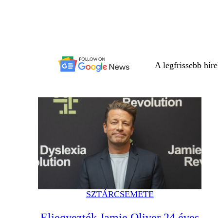
A legfrissebb hír
SZTÁRCSEMETE
Eljegyezték Jamie Oliver 24 éves