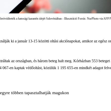
 lerövidítették a hatosági karantén idejét Szlovéniában - Illusztráció Forrás: NurPhoto via A
álják ki a január 13-15 közötti oltási akciónapokat, amikor az egész ors
ztráltak az országban, és három beteg halt meg. Kórházban 553 beteget
4 067-en kaptak védőoltást, közülük 1 195 655-en mindkét adagot felve
 egyre többen tapasztalhatják magukon