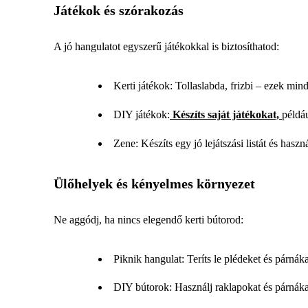
Játékok és szórakozás
A jó hangulatot egyszerű játékokkal is biztosíthatod:
Kerti játékok: Tollaslabda, frizbi – ezek min
DIY játékok:
Készíts saját játékokat,
példá
Zene: Készíts egy jó lejátszási listát és has
Ülőhelyek és kényelmes környezet
Ne aggódj, ha nincs elegendő kerti bútorod:
Piknik hangulat: Teríts le plédeket és párnák
DIY bútorok: Használj raklapokat és párnákat