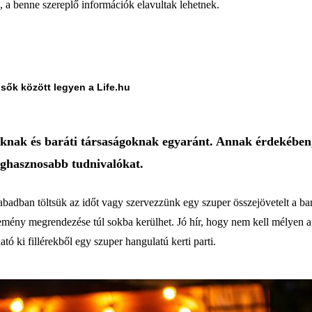
a, a benne szereplő információk elavultak lehetnek.
lsők között legyen a Life.hu
oknak és baráti társaságoknak egyaránt. Annak érdekében,
leghasznosabb tudnivalókat.
badban töltsük az időt vagy szervezzünk egy szuper összejövetelt a bar
semény megrendezése túl sokba kerülhet. Jó hír, hogy nem kell mélyen 
tó ki fillérekből egy szuper hangulatú kerti parti.