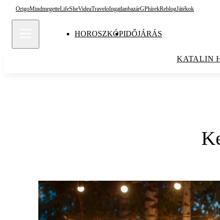
Origo
Mindmegette
Life
She
Videa
Travelo
Ingatlanbazár
GPhírek
Reblog
Játékok
HOROSZKÓP
IDŐJÁRÁS
KATALIN 
Ke