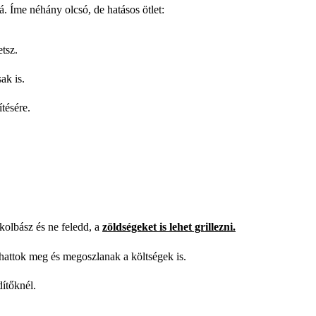
. Íme néhány olcsó, de hatásos ötlet:
tsz.
ak is.
tésére.
kolbász és ne feledd, a
zöldségeket is lehet grillezni.
hattok meg és megoszlanak a költségek is.
dítőknél.