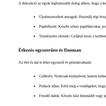
A dekoráció az egyik legfontosabb dolog ahhoz, hogy a kert
Újrahasznosított anyagok: Használj régi üve
Papírdíszek: Készíts színes papírláncokat, 
Természetes elemek: Gyűjtsd össze a kertben t
Étkezés egyszerűen és finoman
Az étel és ital is lehet egyszerű és pénztárcabarát:
Grillezés: Nemcsak közkedvelt, hanem költsé
Potluck stílus: Kérd meg a vendégeket, hogy
Frissítő italok: Készíts házi limonádét vagy