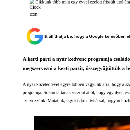
Cikkünk több mint egy évvel ezelőtt frissült utoljár
Itt állíthatja be, hogy a Google keresőben e
A kerti parti a nyár kedvenc programja család
megszervezni a kerti partit, összegyűjtöttük a 
A nyár közeledtével egyre többen vágyunk arra, hogy a sza
programja. Sokan tartanak viszont attól, hogy egy ilyen e
szervezzünk. Mutatjuk, egy kis kreativitással, hogyan hozha