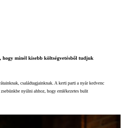
 hogy minél kisebb költségvetésből tudjuk
átainknak, családtagjainknak. A kerti parti a nyár kedvenc
a zsebünkbe nyúlni ahhoz, hogy emlékezetes bulit