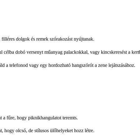
d filléres dolgok és remek szórakozást nyújtanak.
ul célba dobó versenyt műanyag palackokkal, vagy kincskeresést a kert
ználd a telefonod vagy egy hordozható hangszórót a zene lejátszásához.
at a fűre, hogy piknikhangulatot teremts.
, hogy olcsó, de stílusos ülőhelyeket hozz létre.