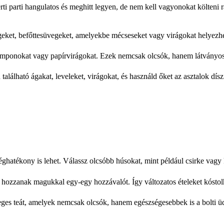
i parti hangulatos és meghitt legyen, de nem kell vagyonokat költeni rá
geket, befőttesüvegeket, amelyekbe mécseseket vagy virágokat helyezhe
pomponokat vagy papírvirágokat. Ezek nemcsak olcsók, hanem látványos
alálható ágakat, leveleket, virágokat, és használd őket az asztalok díszí
ghatékony is lehet. Válassz olcsóbb húsokat, mint például csirke vagy 
 hozzanak magukkal egy-egy hozzávalót. Így változatos ételeket kóstol
 jeges teát, amelyek nemcsak olcsók, hanem egészségesebbek is a bolti ü