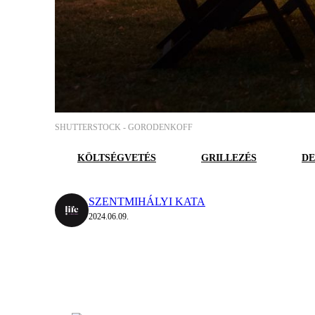
SHUTTERSTOCK -
GORODENKOFF
KÖLTSÉGVETÉS
GRILLEZÉS
D
SZENTMIHÁLYI KATA
2024.06.09.