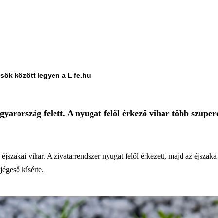
lsők között legyen a Life.hu
yarország felett. A nyugat felől érkező vihar több szuperc
.
 éjszakai vihar. A zivatarrendszer nyugat felől érkezett, majd az éjsz
jégeső kísérte.