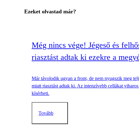
Ezeket olvastad már?
Még nincs vége! Jégeső és felhős
riasztást adtak ki ezekre a megy
Már távolodik ugyan a front, de nem nyugszik meg teljes
miatt riasztást adtak ki. Az intenzívebb cellákat vihar
kísérheti.
Tovább