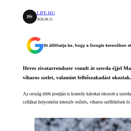
LIFE.HU
2026.06.11.
Itt állíthatja be, hogy a Google keresőben e
Heves zivatarrendszer vonult át szerda éjjel Mag
viharos szelet, valamint felhőszakadást okoztak
Az ország több pontján is komoly károkat okozott a szerda
cellákat helyenként intenzív esőzés, viharos széllökések és 