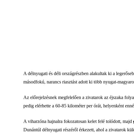
A délnyugati és déli országrészben alakultak ki a legerőse
másodfokú, narancs riasztást adott ki több nyugat-magyaro
Az előrejelzésnek megfelelően a zivatarok az éjszaka foly
pedig elérhette a 60-85 kilométer per órát, helyenként enné
A viharzóna hajnalra fokozatosan kelet felé tolódott, majd
Dunántúl délnyugati részéről érkezett, ahol a zivatarok kü