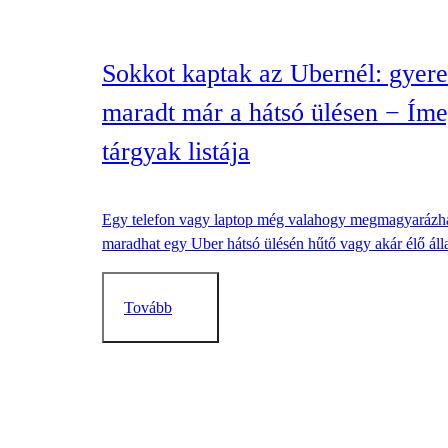
Sokkot kaptak az Ubernél: gyere
maradt már a hátsó ülésen − Íme,
tárgyak listája
Egy telefon vagy laptop még valahogy megmagyarázha
maradhat egy Uber hátsó ülésén hűtő vagy akár élő álla
Tovább