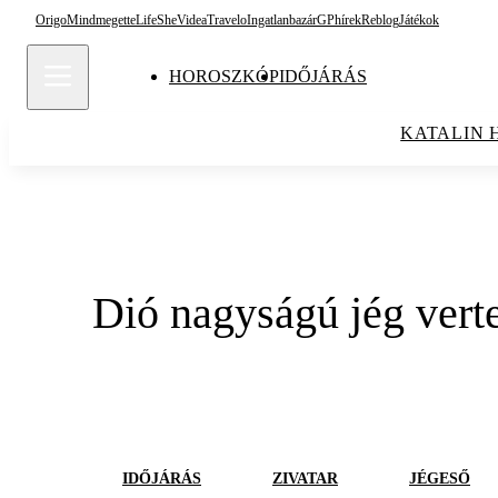
Origo
Mindmegette
Life
She
Videa
Travelo
Ingatlanbazár
GPhírek
Reblog
Játékok
HOROSZKÓP
IDŐJÁRÁS
KATALIN 
Dió nagyságú jég verte 
IDŐJÁRÁS
ZIVATAR
JÉGESŐ