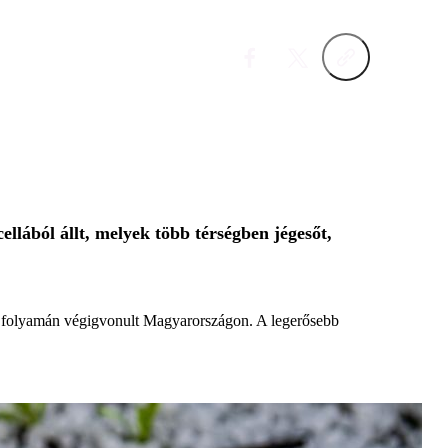
ellából állt, melyek több térségben jégesőt,
aka folyamán végigvonult Magyarországon. A legerősebb