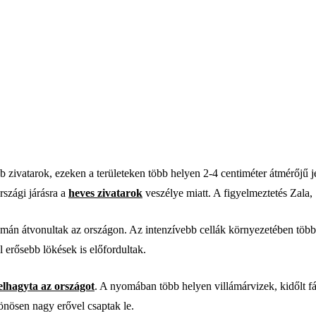
bb zivatarok, ezeken a területeken több helyen 2-4 centiméter átmérőjű 
rszági járásra a
heves zivatarok
veszélye miatt. A figyelmeztetés Zala,
amán átvonultak az országon. Az intenzívebb cellák környezetében több 
l erősebb lökések is előfordultak.
elhagyta az országot
. A nyomában több helyen villámárvizek, kidőlt f
lönösen nagy erővel csaptak le.