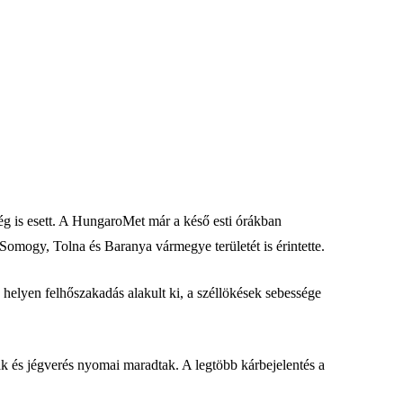
jég is esett. A HungaroMet már a késő esti órákban
 Somogy, Tolna és Baranya vármegye területét is érintette.
helyen felhőszakadás alakult ki, a széllökések sebessége
ák és jégverés nyomai maradtak. A legtöbb kárbejelentés a