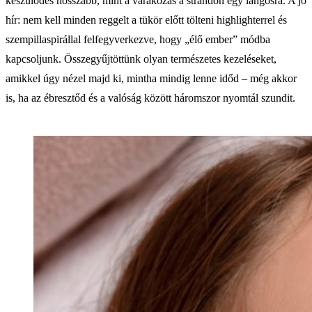
készülődés hosszabb, mint a várakozás a strandon egy lángosra. A jó
hír: nem kell minden reggelt a tükör előtt tölteni highlighterrel és
szempillaspirállal felfegyverkezve, hogy „élő ember” módba
kapcsoljunk. Összegyűjtöttünk olyan természetes kezeléseket,
amikkel úgy nézel majd ki, mintha mindig lenne időd – még akkor
is, ha az ébresztőd és a valóság között háromszor nyomtál szundit.