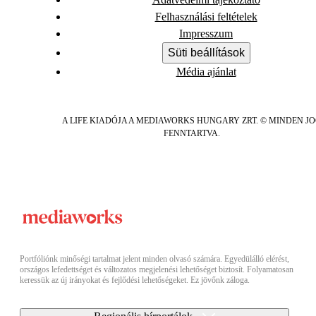
Felhasználási feltételek
Impresszum
Süti beállítások
Média ajánlat
A LIFE KIADÓJA A MEDIAWORKS HUNGARY ZRT. © MINDEN J
FENNTARTVA.
Portfóliónk minőségi tartalmat jelent minden olvasó számára. Egyedülálló elérést,
országos lefedettséget és változatos megjelenési lehetőséget biztosít. Folyamatosan
keressük az új irányokat és fejlődési lehetőségeket. Ez jövőnk záloga.