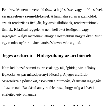
Ez a kezelés nem keverendő össze a hajfestéssel vagy a ’90-es évek
ceruzavékony szemöldökeivel
. A laminálás során a szemöldök
szálait rendezik és fixálják, így azok sűrűbbnek, rendezettebbnek
tűnnek. Ráadásul reggelente nem kell őket fésülgetni vagy
rajzolgatni – úgy maradnak, ahogy a kozmetikus hagyta őket. Mint
egy rendes nyári románc: tartós és kevés vele a gond.
Jeges arcfürdő – Hidegzuhany az arcbőrnek
Nem kell hozzá semmi extra: csak egy tál jéghideg víz, néhány
jégkocka, és pár másodpercnyi bátorság. A jeges arcfürdő
összehúzza a pórusokat, csökkenti a puffadást, és instant ragyogást
ad az arcnak. Ráadásul annyira felébreszt, hogy még a kávét is
elfelejted egy pillanatra.