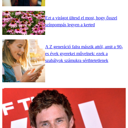
Ezt a virágot ültesd el most, hogy ősszel
színpompás legyen a kerted
A Z generáció falra mászik attól, amit a 90-
es évek gyerekei művelnek: ezek a
szabályok számukra sérthtetetlenek