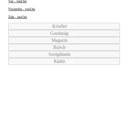
Vas - vaol.hu
Veszprém - veol.hu
Zala - zaol.hu
Közélet
Gazdaság
Magazin
Bulvár
Szolgáltatás
Rádió