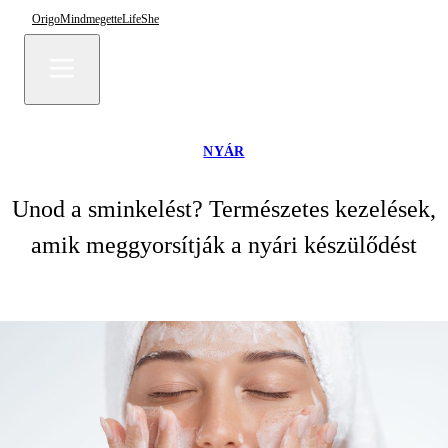
Origo
Mindmegette
Life
She
NYÁR
Unod a sminkelést? Természetes kezelések,
amik meggyorsítják a nyári készülődést