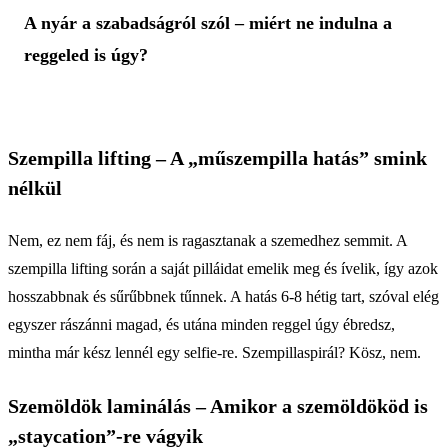
A nyár a szabadságról szól – miért ne indulna a
reggeled is úgy?
Szempilla lifting – A „műszempilla hatás” smink
nélkül
Nem, ez nem fáj, és nem is ragasztanak a szemedhez semmit. A
szempilla lifting során a saját pilláidat emelik meg és ívelik, így azok
hosszabbnak és sűrűbbnek tűnnek. A hatás 6-8 hétig tart, szóval elég
egyszer rászánni magad, és utána minden reggel úgy ébredsz,
mintha már kész lennél egy selfie-re. Szempillaspirál? Kösz, nem.
Szemöldök laminálás – Amikor a szemöldököd is
„staycation”-re vágyik