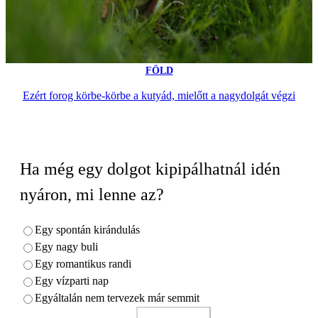
FÖLD
Ezért forog körbe-körbe a kutyád, mielőtt a nagydolgát végzi
Ha még egy dolgot kipipálhatnál idén
nyáron, mi lenne az?
Egy spontán kirándulás
Egy nagy buli
Egy romantikus randi
Egy vízparti nap
Egyáltalán nem tervezek már semmit