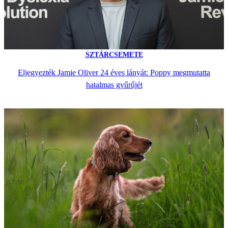
SZTÁRCSEMETE
Eljegyezték Jamie Oliver 24 éves lányát: Poppy megmutatta
hatalmas gyűrűjét