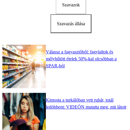
Szavazok
Szavazás állása
Válassz a fagyasztóból: fagylaltok és
mélyhűtött ételek 50%-kal olcsóbban a
SPAR-ból
Kimosta a turkálóban vett ruhát, totál
ledöbbent: VIDEÓN mutatta meg, mit látott