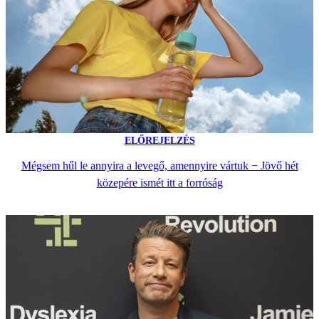
ELŐREJELZÉS
Mégsem hűl le annyira a levegő, amennyire vártuk − Jövő hét
közepére ismét itt a forróság