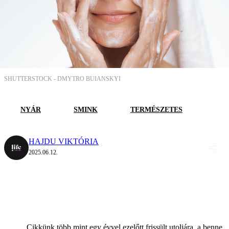
SHUTTERSTOCK -
DMYTRO BUIANSKYI
NYÁR
SMINK
TERMÉSZETES
HAJDU VIKTÓRIA
2025.06.12.
Cikkünk több mint egy évvel ezelőtt frissült utoljára, a benne