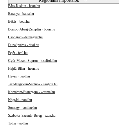
Regionális hírportálok
Bács-Kiskun - baon.hu
Baranya - bama.hu
Békés - beol.hu
Borsod-Abaúj-Zemplén - boon.hu
Csongrád - delmagyar.hu
Dunaújváros - duol.hu
Fejér - feol.hu
Győr-Moson-Sopron - kisalfold.hu
Hajdú-Bihar - haon.hu
Heves - heol.hu
Jász-Nagykun-Szolnok - szoljon.hu
Komárom-Esztergom - kemma.hu
Nógrád - nool.hu
Somogy - sonline.hu
Szabolcs-Szatmár-Bereg - szon.hu
Tolna - teol.hu