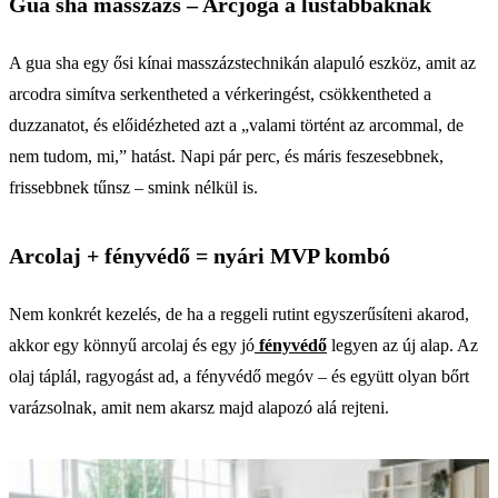
Gua sha masszázs – Arcjóga a lustábbaknak
A gua sha egy ősi kínai masszázstechnikán alapuló eszköz, amit az
arcodra simítva serkentheted a vérkeringést, csökkentheted a
duzzanatot, és előidézheted azt a „valami történt az arcommal, de
nem tudom, mi,” hatást. Napi pár perc, és máris feszesebbnek,
frissebbnek tűnsz – smink nélkül is.
Arcolaj + fényvédő = nyári MVP kombó
Nem konkrét kezelés, de ha a reggeli rutint egyszerűsíteni akarod,
akkor egy könnyű arcolaj és egy jó
fényvédő
legyen az új alap. Az
olaj táplál, ragyogást ad, a fényvédő megóv – és együtt olyan bőrt
varázsolnak, amit nem akarsz majd alapozó alá rejteni.