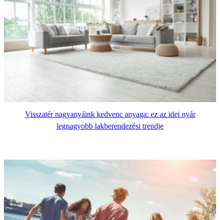
Visszatér nagyanyáink kedvenc anyaga: ez az idei nyár
legnagyobb lakberendezési trendje