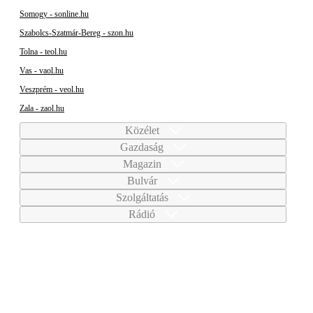
Somogy - sonline.hu
Szabolcs-Szatmár-Bereg - szon.hu
Tolna - teol.hu
Vas - vaol.hu
Veszprém - veol.hu
Zala - zaol.hu
Közélet
Gazdaság
Magazin
Bulvár
Szolgáltatás
Rádió