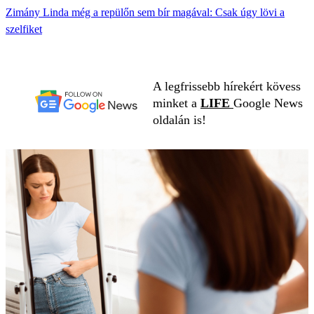
Zimány Linda még a repülőn sem bír magával: Csak úgy lövi a
szelfiket
A legfrissebb hírekért kövess
minket a
LIFE
Google News
oldalán is!