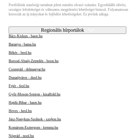
Portfóliónk minőségi tartalmat jelent minden olvasó számára. Egyedülálló elérést,
országos lefedettséget és változatos megjelenési lehetőséget biztosít. Folyamatosan
keressük az új irányokat és fejlődési lehetőségeket. Ez jövőnk záloga.
Regionális hírportálok
Bács-Kiskun - baon.hu
Baranya - bama.hu
Békés - beol.hu
Borsod-Abaúj-Zemplén - boon.hu
Csongrád - delmagyar.hu
Dunaújváros - duol.hu
Fejér - feol.hu
Győr-Moson-Sopron - kisalfold.hu
Hajdú-Bihar - haon.hu
Heves - heol.hu
Jász-Nagykun-Szolnok - szoljon.hu
Komárom-Esztergom - kemma.hu
Nógrád - nool.hu