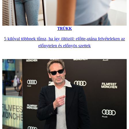
TRÜKK
5 kilóval többnek tűnsz, ha így öltözöl: előtte-utána felvételeken az
előnytelen és előnyös szettek