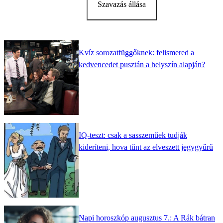
Szavazás állása
Kvíz sorozatfüggőknek: felismered a
kedvencedet pusztán a helyszín alapján?
IQ-teszt: csak a sasszeműek tudják
kideríteni, hova tűnt az elveszett jegygyűrű
Napi horoszkóp augusztus 7.: A Rák bátran