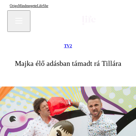
Origo
Mindmegette
Life
She
TV2
Majka élő adásban támadt rá Tillára