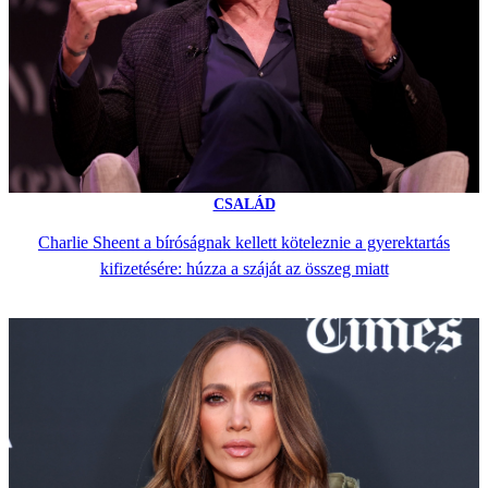
CSALÁD
Charlie Sheent a bíróságnak kellett köteleznie a gyerektartás
kifizetésére: húzza a száját az összeg miatt