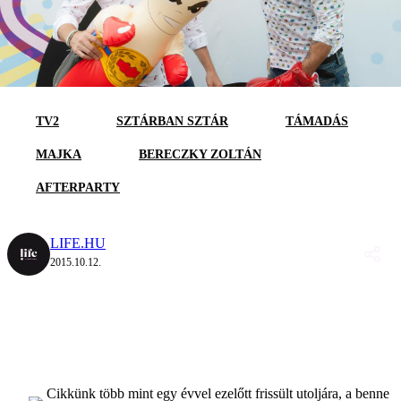
TV2
SZTÁRBAN SZTÁR
TÁMADÁS
MAJKA
BERECZKY ZOLTÁN
AFTERPARTY
LIFE.HU
2015.10.12.
Cikkünk több mint egy évvel ezelőtt frissült utoljára, a benne