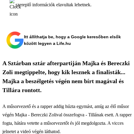
szereplő információk elavultak lehetnek.
Itt állíthatja be, hogy a Google keresőben elsők
között legyen a Life.hu
A Sztárban sztár afterpartiján Majka és Bereczki
Zoli megtippelte, hogy kik lesznek a finalisták...
Majka a beszélgetés végén nem bírt magával és
Tillára rontott.
A műsorvezető és a rapper addig húzta egymást, amíg az élő műsor
végén Majka - Bereczki Zolival összefogva - Tillának esett. A rapper
fogta, hátára vetette a műsorvezetőt és jól megdolgozta. A vicces
jelnetet a videó végén láthatod.