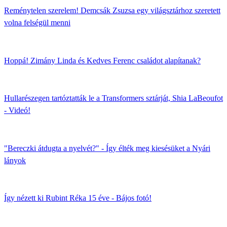
Reménytelen szerelem! Demcsák Zsuzsa egy világsztárhoz szeretett
volna felségül menni
Hoppá! Zimány Linda és Kedves Ferenc családot alapítanak?
Hullarészegen tartóztatták le a Transformers sztárját, Shia LaBeoufot
- Videó!
"Bereczki átdugta a nyelvét?" - Így élték meg kiesésüket a Nyári
lányok
Így nézett ki Rubint Réka 15 éve - Bájos fotó!