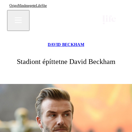
Origo
Mindmegette
Life
She
DAVID BECKHAM
Stadiont építtetne David Beckham