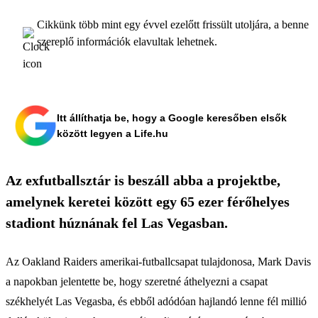
Cikkünk több mint egy évvel ezelőtt frissült utoljára, a benne
szereplő információk elavultak lehetnek.
Itt állíthatja be, hogy a Google keresőben elsők
között legyen a Life.hu
Az exfutballsztár is beszáll abba a projektbe,
amelynek keretei között egy 65 ezer férőhelyes
stadiont húznának fel Las Vegasban.
Az Oakland Raiders amerikai-futballcsapat tulajdonosa, Mark Davis
a napokban jelentette be, hogy szeretné áthelyezni a csapat
székhelyét Las Vegasba, és ebből adódóan hajlandó lenne fél millió