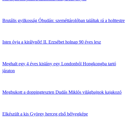
Brutális gyilkosság Óbudán: szeméttárolóban találtak rá a holttestre
Isten óvja a királynőt! II. Erzsébet holnap 90 éves lesz
Meghalt egy 4 éves kislány egy Londonból Hongkongba tartó
járaton
Megbukott a doppingteszten Dudás Miklós világbajnok kajakozó
Elkészült a kis György herceg első bélyegképe