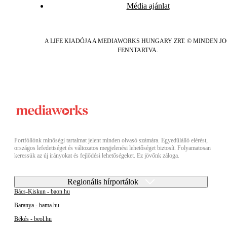
Média ajánlat
A LIFE KIADÓJA A MEDIAWORKS HUNGARY ZRT. © MINDEN J
FENNTARTVA.
Portfóliónk minőségi tartalmat jelent minden olvasó számára. Egyedülálló elérést,
országos lefedettséget és változatos megjelenési lehetőséget biztosít. Folyamatosan
keressük az új irányokat és fejlődési lehetőségeket. Ez jövőnk záloga.
Regionális hírportálok
Bács-Kiskun - baon.hu
Baranya - bama.hu
Békés - beol.hu