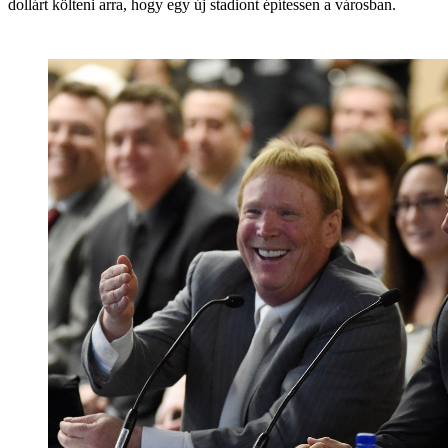
dollárt költeni arra, hogy egy új stadiont építessen a városban.