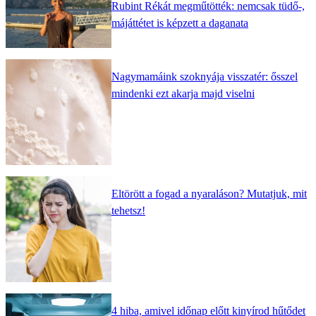
Rubint Rékát megműtötték: nemcsak tüdő-,
májáttétet is képzett a daganata
Nagymamáink szoknyája visszatér: ősszel
mindenki ezt akarja majd viselni
Eltörött a fogad a nyaraláson? Mutatjuk, mit
tehetsz!
4 hiba, amivel időnap előtt kinyírod hűtődet