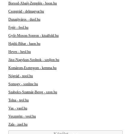
Borsod-Abaúj-Zemplén - boon.hu
Csongrád - delmagyar.hu
Dunaújváros - duol.hu
Fejér - feol.hu
Győr-Moson-Sopron - kisalfold.hu
Hajdú-Bihar - haon.hu
Heves - heol.hu
Jász-Nagykun-Szolnok - szoljon.hu
Komárom-Esztergom - kemma.hu
Nógrád - nool.hu
Somogy - sonline.hu
Szabolcs-Szatmár-Bereg - szon.hu
Tolna - teol.hu
Vas - vaol.hu
Veszprém - veol.hu
Zala - zaol.hu
Közélet