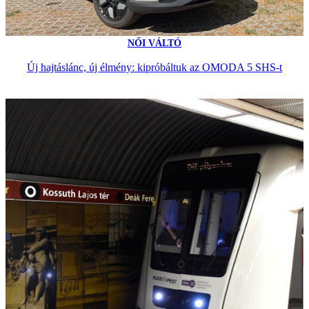
NŐI VÁLTÓ
Új hajtáslánc, új élmény: kipróbáltuk az OMODA 5 SHS-t