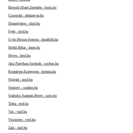
Borsod-Abaúj-Zemplén - boon.hu
Csongrád - delmagyar.hu
Dunaújváros - duol.hu
Fejér - feol.hu
Győr-Moson-Sopron - kisalfold.hu
Hajdú-Bihar - haon.hu
Heves - heol.hu
Jász-Nagykun-Szolnok - szoljon.hu
Komárom-Esztergom - kemma.hu
Nógrád - nool.hu
Somogy - sonline.hu
Szabolcs-Szatmár-Bereg - szon.hu
Tolna - teol.hu
Vas - vaol.hu
Veszprém - veol.hu
Zala - zaol.hu