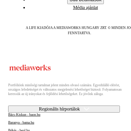
Média ajánlat
A LIFE KIADÓJA A MEDIAWORKS HUNGARY ZRT. © MINDEN J
FENNTARTVA.
Portfóliónk minőségi tartalmat jelent minden olvasó számára. Egyedülálló elérést,
országos lefedettséget és változatos megjelenési lehetőséget biztosít. Folyamatosan
keressük az új irányokat és fejlődési lehetőségeket. Ez jövőnk záloga.
Regionális hírportálok
Bács-Kiskun - baon.hu
Baranya - bama.hu
Békés - beol.hu