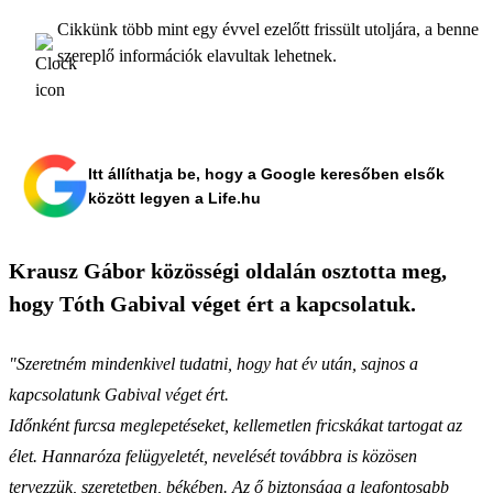
Cikkünk több mint egy évvel ezelőtt frissült utoljára, a benne
szereplő információk elavultak lehetnek.
Itt állíthatja be, hogy a Google keresőben elsők
között legyen a Life.hu
Krausz Gábor közösségi oldalán osztotta meg,
hogy Tóth Gabival véget ért a kapcsolatuk.
"Szeretném mindenkivel tudatni, hogy hat év után, sajnos a
kapcsolatunk Gabival véget ért.
Időnként furcsa meglepetéseket, kellemetlen fricskákat tartogat az
élet. Hannaróza felügyeletét, nevelését továbbra is közösen
tervezzük, szeretetben, békében. Az ő biztonsága a legfontosabb