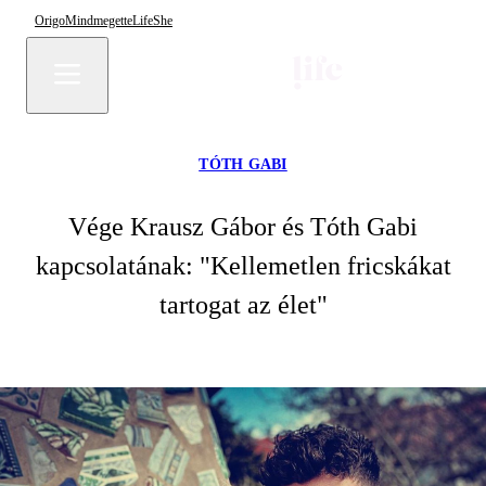
Origo
Mindmegette
Life
She
TÓTH GABI
Vége Krausz Gábor és Tóth Gabi
kapcsolatának: "Kellemetlen fricskákat
tartogat az élet"