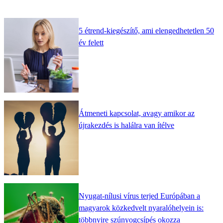
5 étrend-kiegészítő, ami elengedhetetlen 50
év felett
Átmeneti kapcsolat, avagy amikor az
újrakezdés is halálra van ítélve
Nyugat-nílusi vírus terjed Európában a
magyarok közkedvelt nyaralóhelyein is:
többnyire szúnyogcsípés okozza