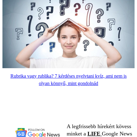
Rubrika vagy rublika? 7 kérdéses nyelvtani kvíz, ami nem is
olyan könnyű, mint gondolnád
A legfrissebb hírekért kövess
minket a
LIFE
Google News