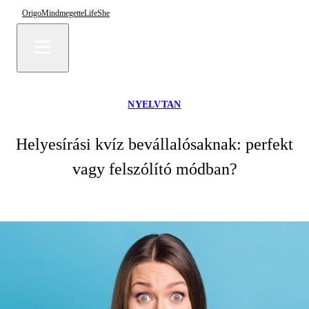
Origo
Mindmegette
Life
She
NYELVTAN
Helyesírási kvíz bevállalósaknak: perfekt
vagy felszólító módban?