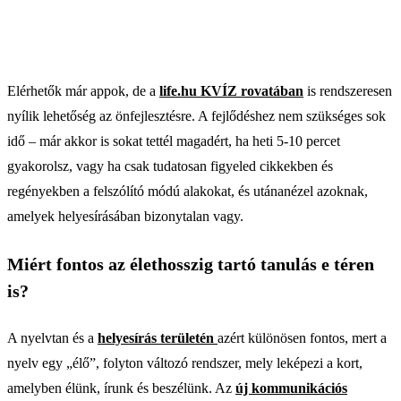
Elérhetők már appok, de a
life.hu KVÍZ rovatában
is rendszeresen
nyílik lehetőség az önfejlesztésre. A fejlődéshez nem szükséges sok
idő – már akkor is sokat tettél magadért, ha heti 5-10 percet
gyakorolsz, vagy ha csak tudatosan figyeled cikkekben és
regényekben a felszólító módú alakokat, és utánanézel azoknak,
amelyek helyesírásában bizonytalan vagy.
Miért fontos az élethosszig tartó tanulás e téren
is?
A nyelvtan és a
helyesírás területén
azért különösen fontos, mert a
nyelv egy „élő”, folyton változó rendszer, mely leképezi a kort,
amelyben élünk, írunk és beszélünk. Az
új kommunikációs