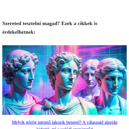
Szereted tesztelni magad? Ezek a cikkek is
érdekelhetnek:
Melyik görög istennő lakozik benned? A válaszaid alapján