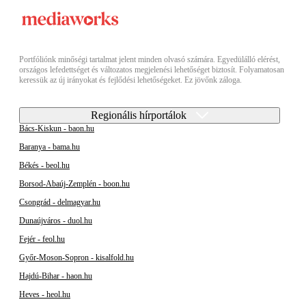
Portfóliónk minőségi tartalmat jelent minden olvasó számára. Egyedülálló elérést,
országos lefedettséget és változatos megjelenési lehetőséget biztosít. Folyamatosan
keressük az új irányokat és fejlődési lehetőségeket. Ez jövőnk záloga.
Regionális hírportálok
Bács-Kiskun - baon.hu
Baranya - bama.hu
Békés - beol.hu
Borsod-Abaúj-Zemplén - boon.hu
Csongrád - delmagyar.hu
Dunaújváros - duol.hu
Fejér - feol.hu
Győr-Moson-Sopron - kisalfold.hu
Hajdú-Bihar - haon.hu
Heves - heol.hu