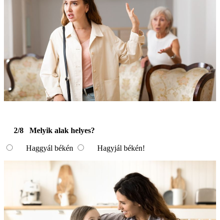
2/8
Melyik alak helyes?
Haggyál békén
Hagyjál békén!