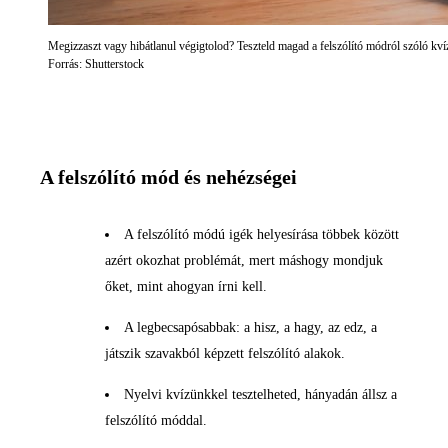
Megizzaszt vagy hibátlanul végigtolod? Teszteld magad a felszólító módról szóló kv
Forrás: Shutterstock
A felszólító mód és nehézségei
A felszólító módú igék helyesírása többek között
azért okozhat problémát, mert máshogy mondjuk
őket, mint ahogyan írni kell.
A legbecsapósabbak: a hisz, a hagy, az edz, a
játszik szavakból képzett felszólító alakok.
Nyelvi kvízünkkel tesztelheted, hányadán állsz a
felszólító móddal.