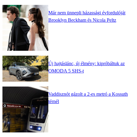
Már nem ünnepli házassági évfordulóját
Brooklyn Beckham és Nicola Peltz
Új hajtáslánc, új élmény: kipróbáltuk az
OMODA 5 SHS-t
Vaddisznót gázolt a 2-es metró a Kossuth
térnél