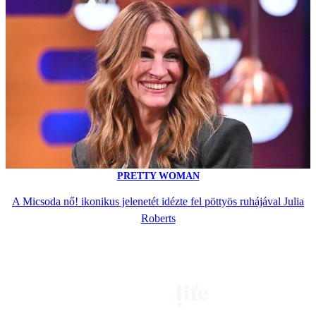
PRETTY WOMAN
A Micsoda nő! ikonikus jelenetét idézte fel pöttyös ruhájával Julia
Roberts