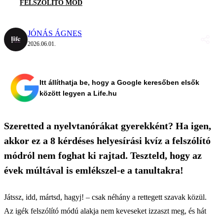
FELSZÓLÍTÓ MÓD
JÓNÁS ÁGNES
2026.06.01.
Itt állíthatja be, hogy a Google keresőben elsők
között legyen a Life.hu
Szeretted a nyelvtanórákat gyerekként? Ha igen,
akkor ez a 8 kérdéses helyesírási kvíz a felszólító
módról nem foghat ki rajtad. Teszteld, hogy az
évek múltával is emlékszel-e a tanultakra!
Játssz, idd, mártsd, hagyj! – csak néhány a rettegett szavak közül.
Az igék felszólító módú alakja nem keveseket izzaszt meg, és hát