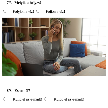
7/8
Melyik a helyes?
Folyjon a víz!
Fojjon a víz!
8/8
És ennél?
Külld el az e-mailt!
Küldd el az e-mailt!