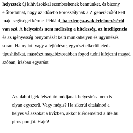
helyzetek
új kihívásokkal szembesítenek bennünket, és bizony
előfordulhat, hogy az idősebb korosztálynak a Z-generációtól kell
majd segítséget kérnie. Például,
ha szlengszavak értelmezéséről
van szó
. A
helyesírás nem mellesleg a hitelesség, az intelligencia
és az igényesség benyomását kelti munkahelyen és ügyintézés
során. Ha nyitott vagy a fejlődésre, egyrészt elkerülheted a
típushibákat, másrészt magabiztosabban fogod tudni kifejezni magad
szóban, írásban egyaránt.
Az alábbi igék felszólító módjának helyesírása nem is
olyan egyszerű. Vagy mégis? Ha sikerül eltalálnod a
helyes válaszokat a kvízben, akkor kiérdemelted a life.hu
piros pontját. Hajrá!