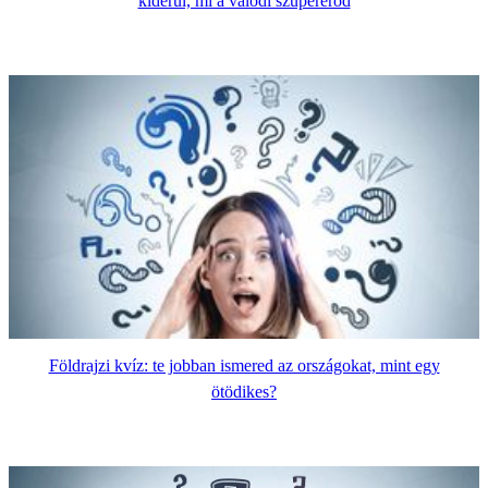
kiderül, mi a valódi szupererőd
Földrajzi kvíz: te jobban ismered az országokat, mint egy
ötödikes?