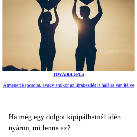
TOVÁBBLÉPÉS
Átmeneti kapcsolat, avagy amikor az újrakezdés is halálra van ítélve
Ha még egy dolgot kipipálhatnál idén
nyáron, mi lenne az?