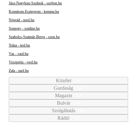
Jász-Nagykun-Szolnok - szoljon.hu
Komárom-Esztergom - kemma.hu
Nógrád - nool.hu
Somogy - sonline.hu
Szabolcs-Szatmár-Bereg - szon.hu
Tolna - teol.hu
Vas - vaol.hu
Veszprém - veol.hu
Zala - zaol.hu
Közélet
Gazdaság
Magazin
Bulvár
Szolgáltatás
Rádió