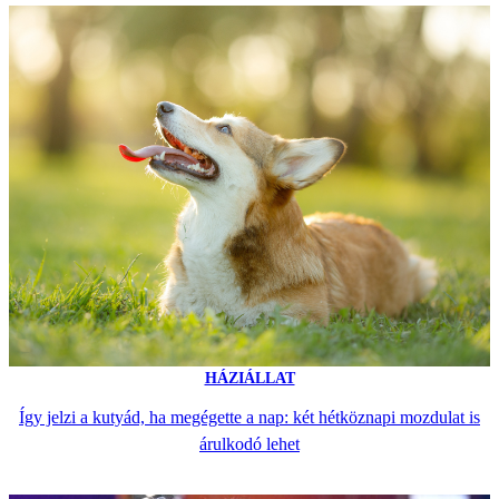
HÁZIÁLLAT
Így jelzi a kutyád, ha megégette a nap: két hétköznapi mozdulat is
árulkodó lehet