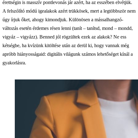
érettségin is masszív pontlevonás jár azért, ha az esszében elvétjük.
A felszólító módú igealakok azért trükkösek, mert a legtöbbször nem
úgy írjuk őket, ahogy kimondjuk. Különösen a mássalhangzó-
változás esetén érdemes résen lenni (tanít – tanítsd, mond – mondd,
vigyáz – vigyázz). Benned jól rögzültek ezek az alakok? Ne ess
kétségbe, ha kvízünk kitöltése után az derül ki, hogy vannak még
apróbb hiányosságaid: digitális világunk számos lehetőséget kínál a
gyakorlásra.