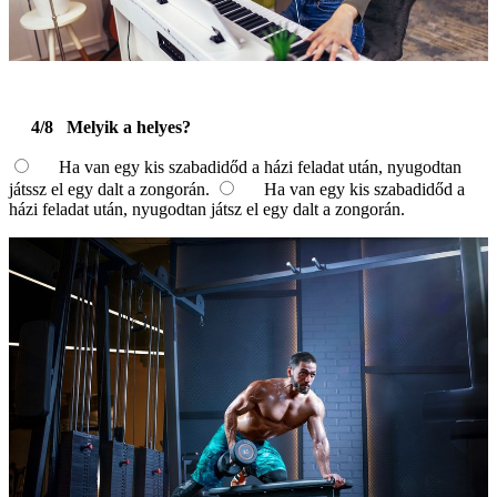
4/8
Melyik a helyes?
Ha van egy kis szabadidőd a házi feladat után, nyugodtan
játssz el egy dalt a zongorán.
Ha van egy kis szabadidőd a
házi feladat után, nyugodtan játsz el egy dalt a zongorán.