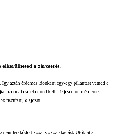
 elkerülheted a zárcserét.
 Így aztán érdemes időnként egy-egy pillantást vetned a
rajta, azonnal cselekedned kell. Teljesen nem érdemes
 tisztítani, olajozni.
árban lerakódott kosz is okoz akadást. Utóbbit a