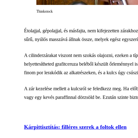
Thinkstock
Étolajjal, gépolajjal, és másfajta, nem kifejezetten zára
sűrű, nyúlós masszává állnak össze, melyek egész egyszerű
A cilinderzárakat viszont nem szokás olajozni, ezeken a tí
helyettesítheted grafitceruza beléből készült őrleménnyel is.
finom por lerakódik az alkatrészeken, és a kulcs úgy csús
A zár kezelése mellett a kulcsról se feledkezz meg. Ha elő
vagy egy kevés paraffinnal dörzsöld be. Ezután szinte bizt
Kárpittisztítás: filléres szerek a foltok ellen