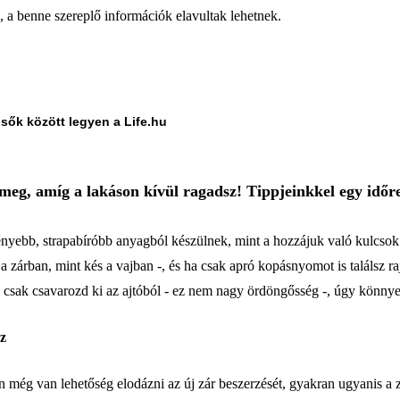
a, a benne szereplő információk elavultak lehetnek.
lsők között legyen a Life.hu
meg, amíg a lakáson kívül ragadsz! Tippjeinkkel egy időre
nyebb, strapabíróbb anyagból készülnek, mint a hozzájuk való kulcsok.
 a zárban, mint kés a vajban -, és ha csak apró kopásnyomot is találsz 
 csak csavarozd ki az ajtóból - ez nem nagy ördöngősség -, úgy könnyebb
oz
 még van lehetőség elodázni az új zár beszerzését, gyakran ugyanis a z