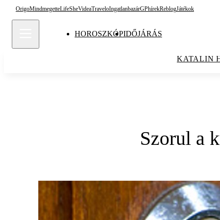
Origo
Mindmegette
Life
She
Videa
Travelo
Ingatlanbazár
GPhírek
Reblog
Játékok
HOROSZKÓP
IDŐJÁRÁS
KATALIN 
Szorul a k