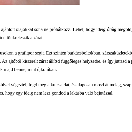
khoz ajánlott olajokkal soha ne próbálkozz! Lehet, hogy ideig-óráig meg
en tönkreteszik a zárat.
pusokon a grafitpor segít. Ezt szintén barkácsboltokban, zárszaküzlete
 Az ajtóból kiszerelt zárat állítsd függőleges helyzetbe, és így juttasd a 
zik majd benne, mint újkorában.
bbivel végeztél, fogd meg a kulcsaidat, és alaposan mosd át meleg, szap
os, hogy egy ideig nem lesz gondod a lakásba való bejutással.