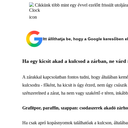
Cikkünk több mint egy évvel ezelőtt frissült utoljár
Itt állíthatja be, hogy a Google keresőben e
Ha egy kicsit akad a kulcsod a zárban, ne várd 
A zárakkal kapcsolatban fontos tudni, hogy általában kemé
kulcsodra - főként, ha kicsit is úgy érzed, nem úgy csúszik
szétszerelned a zárat, ha nem vagy szakértő e téren, inkább
Grafitpor, paraffin, szappan: csodaszerek akadó zárh
Ha csak apró kopásnyomok találhatóak a kulcson, általában