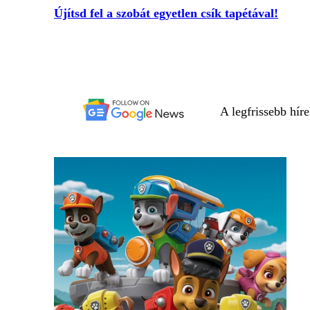
Újítsd fel a szobát egyetlen csík tapétával!
A legfrissebb hír