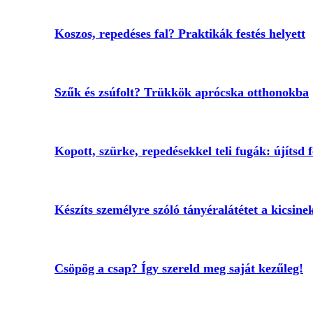
Koszos, repedéses fal? Praktikák festés helyett
Szűk és zsúfolt? Trükkök aprócska otthonokba
Kopott, szürke, repedésekkel teli fugák: újítsd f
Készíts személyre szóló tányéralátétet a kicsine
Csöpög a csap? Így szereld meg saját kezűleg!