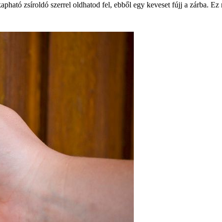
ható zsíroldó szerrel oldhatod fel, ebből egy keveset fújj a zárba. Ez n