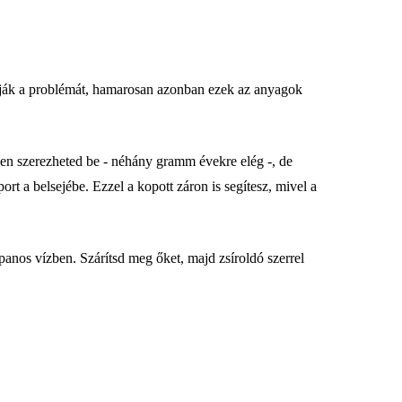
oldják a problémát, hamarosan azonban ezek az anyagok
kben szerezheted be - néhány gramm évekre elég -, de
port a belsejébe. Ezzel a kopott záron is segítesz, mivel a
panos vízben. Szárítsd meg őket, majd zsíroldó szerrel