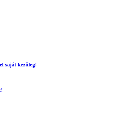
el saját kezűleg!
k!