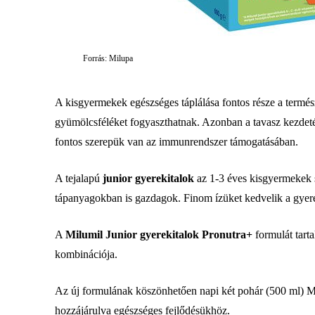
Forrás: Milupa
A kisgyermekek egészséges táplálása fontos része a termés
gyümölcsféléket fogyaszthatnak. Azonban a tavasz kezdeté
fontos szerepük van az immunrendszer támogatásában.
A tejalapú
junior gyerekitalok
az 1-3 éves kisgyermekek s
tápanyagokban is gazdagok. Finom ízüket kedvelik a gyer
A
Milumil Junior gyerekitalok Pronutra+
formulát tarta
kombinációja.
Az új formulának köszönhetően napi két pohár (500 ml) Mil
hozzájárulva egészséges fejlődésükhöz.