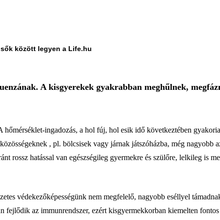
lsők között legyen a Life.hu
nfluenzának. A kisgyerekek gyakrabban meghűlnek, megfá
 A hőmérséklet-ingadozás, a hol fúj, hol esik idő következtében gyakor
közösségeknek , pl. bölcsisek vagy járnak játszóházba, még nagyobb az
t rossz hatással van egészségileg gyermekre és szülőre, lelkileg is m
zetes védekezőképességünk nem megfelelő, nagyobb eséllyel támadna
 fejlődik az immunrendszer, ezért kisgyermekkorban kiemelten fontos