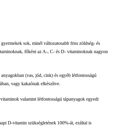
gyermekek sok, minél változatosabb friss zöldség- és
vitaminoknak, főként az A-, C- és D- vitaminoknak nagyon
 anyagokban (vas, jód, cink) és egyéb létfontosságú
ában, vagy kakaónak elkészítve.
D- vitaminok valamint létfontosságú tápanyagok egyedi
api D-vitamin szükségletének 100%-át, ezáltal is