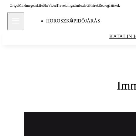
Origo
Mindmegette
Life
She
Videa
Travelo
Ingatlanbazár
GPhírek
Reblog
Játékok
HOROSZKÓP
IDŐJÁRÁS
KATALIN 
Imm