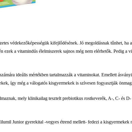
zetes védekezőképességük kifejlődésének. Jó megoldásnak tűnhet, ha a 
n ezek a vitamindús élelmiszerek sajnos még nem elérhetők. Pedig a 
zámára ideális mértékben tartalmazzák a vitaminokat. Emellett ásványi
ekek, így még a válogatós kisgyermekek is szívesen fogyasztják önmag
lmaznak, mely klinikailag tesztelt prebiotikus rostkeverék, A-, C- és 
umil Junior gyerekital -vegyes étrend mellett- fedezi a kisgyermekek n