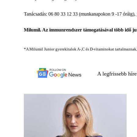
Tanácsadás: 06 80 33 12 33 (munkanapokon 9 -17 óráig),
Milumil. Az immunrendszer támogatásával több idő jut
*A Milumil Junior gyerekitalok A-,C és D-vitaminokat tartalmazna
A legfrissebb hír