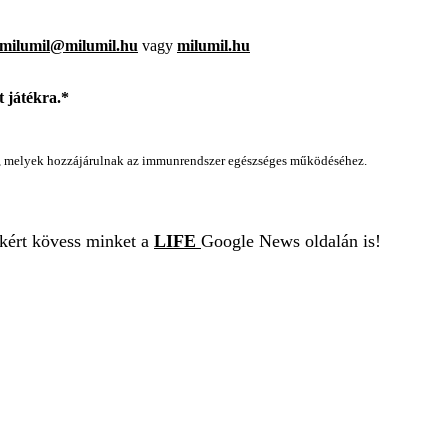
milumil@milumil.hu
vagy
milumil.hu
 játékra.*
k, melyek hozzájárulnak az immunrendszer egészséges működéséhez.
ekért kövess minket a
LIFE
Google News oldalán is!