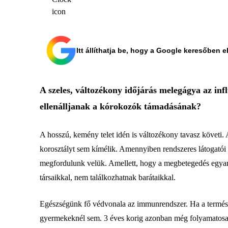
Itt állíthatja be, hogy a Google keresőben e
A szeles, változékony időjárás melegágya az i
ellenálljanak a kórokozók támadásának?
A hosszú, kemény telet idén is változékony tavasz követi.
korosztályt sem kímélik. Amennyiben rendszeres látogatói 
megfordulunk velük. Amellett, hogy a megbetegedés egyarán
társaikkal, nem találkozhatnak barátaikkal.
Egészségünk fő védvonala az immunrendszer. Ha a termés
gyermekeknél sem. 3 éves korig azonban még folyamatosan