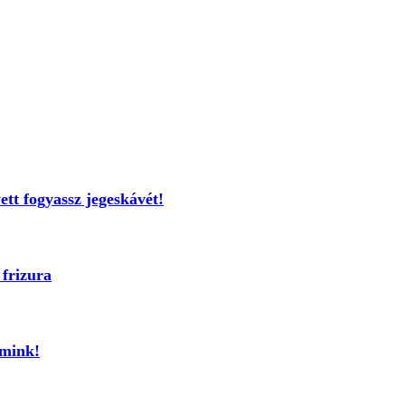
ett fogyassz jegeskávét!
 frizura
smink!