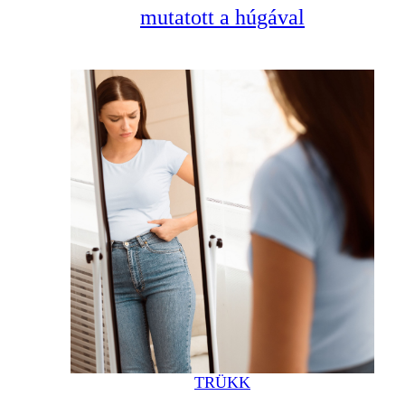
mutatott a húgával
TRÜKK