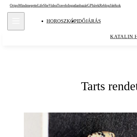
Origo
Mindmegette
Life
She
Videa
Travelo
Ingatlanbazár
GPhírek
Reblog
Játékok
HOROSZKÓP
IDŐJÁRÁS
KATALIN 
Tarts rende