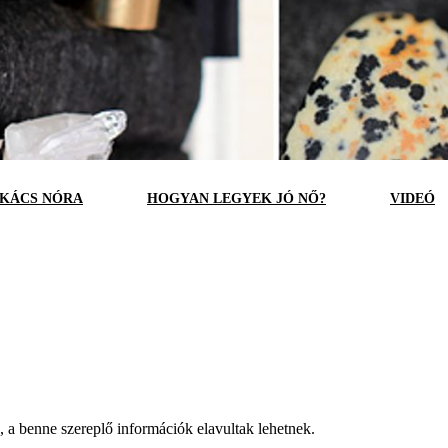
KÁCS NÓRA
HOGYAN LEGYEK JÓ NŐ?
VIDEÓ
a, a benne szereplő információk elavultak lehetnek.