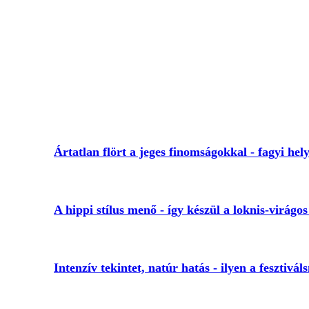
Ártatlan flört a jeges finomságokkal - fagyi hely
A hippi stílus menő - így készül a loknis-virágos
Intenzív tekintet, natúr hatás - ilyen a fesztivál