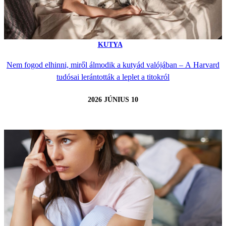
KUTYA
Nem fogod elhinni, miről álmodik a kutyád valójában – A Harvard
tudósai lerántották a leplet a titokról
2026 JÚNIUS 10