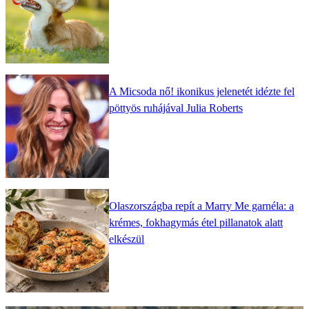
A Micsoda nő! ikonikus jelenetét idézte fel
pöttyös ruhájával Julia Roberts
Olaszországba repít a Marry Me garnéla: a
krémes, fokhagymás étel pillanatok alatt
elkészül