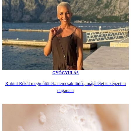
GYÓGYULÁS
Rubint Rékát megműtötték: nemcsak tüdő-, májáttétet is képzett a
daganata