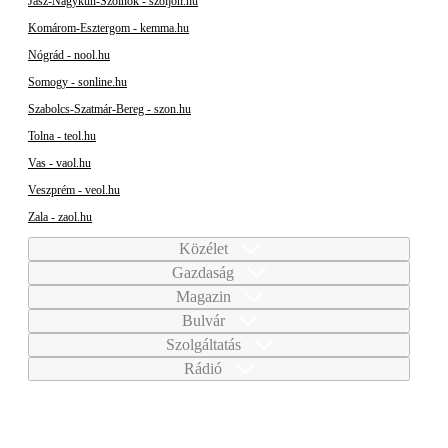
Jász-Nagykun-Szolnok - szoljon.hu
Komárom-Esztergom - kemma.hu
Nógrád - nool.hu
Somogy - sonline.hu
Szabolcs-Szatmár-Bereg - szon.hu
Tolna - teol.hu
Vas - vaol.hu
Veszprém - veol.hu
Zala - zaol.hu
Közélet
Gazdaság
Magazin
Bulvár
Szolgáltatás
Rádió