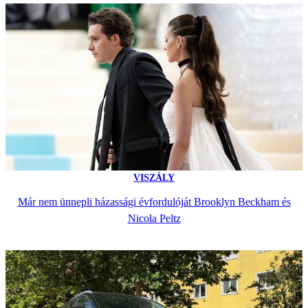
VISZÁLY
Már nem ünnepli házassági évfordulóját Brooklyn Beckham és
Nicola Peltz