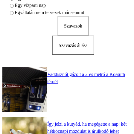
Egy vízparti nap
Egyáltalán nem tervezek már semmit
Szavazok
Szavazás állása
Vaddisznót gázolt a 2-es metró a Kossuth
térnél
Így jelzi a kutyád, ha megégette a nap: két
hétköznapi mozdulat is árulkodó lehet