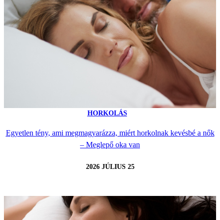
HORKOLÁS
Egyetlen tény, ami megmagyarázza, miért horkolnak kevésbé a nők
– Meglepő oka van
2026 JÚLIUS 25