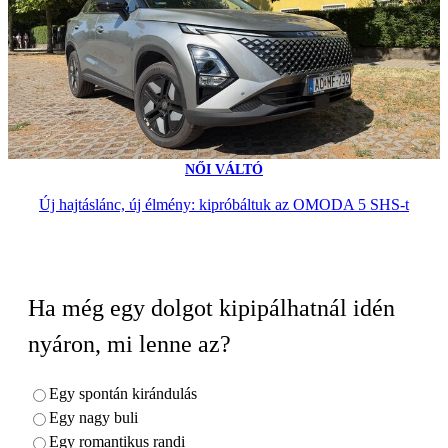
NŐI VÁLTÓ
Új hajtáslánc, új élmény: kipróbáltuk az OMODA 5 SHS-t
Ha még egy dolgot kipipálhatnál idén
nyáron, mi lenne az?
Egy spontán kirándulás
Egy nagy buli
Egy romantikus randi