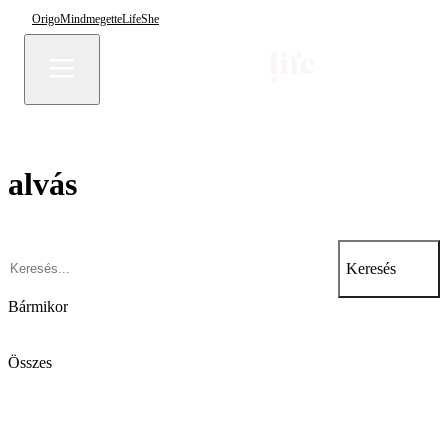
Origo
Mindmegette
Life
She
alvás
Keresés
Bármikor
Összes