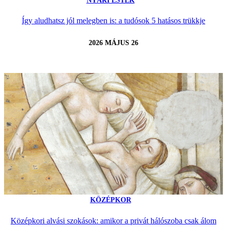
NYÁRI ESTÉK
Így aludhatsz jól melegben is: a tudósok 5 hatásos trükkje
2026 MÁJUS 26
KÖZÉPKOR
Középkori alvási szokások: amikor a privát hálószoba csak álom