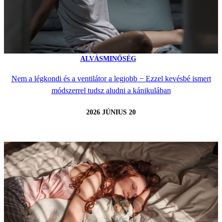
ALVÁSMINŐSÉG
Nem a légkondi és a ventilátor a legjobb − Ezzel kevésbé ismert
módszerrel tudsz aludni a kánikulában
2026 JÚNIUS 20