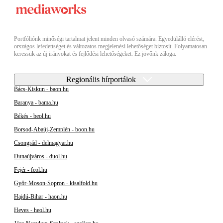
Portfóliónk minőségi tartalmat jelent minden olvasó számára. Egyedülálló elérést,
országos lefedettséget és változatos megjelenési lehetőséget biztosít. Folyamatosan
keressük az új irányokat és fejlődési lehetőségeket. Ez jövőnk záloga.
Regionális hírportálok
Bács-Kiskun - baon.hu
Baranya - bama.hu
Békés - beol.hu
Borsod-Abaúj-Zemplén - boon.hu
Csongrád - delmagyar.hu
Dunaújváros - duol.hu
Fejér - feol.hu
Győr-Moson-Sopron - kisalfold.hu
Hajdú-Bihar - haon.hu
Heves - heol.hu