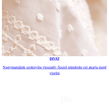
DIVAT
Nagymamáink szoknyája visszatér: ősszel mindenki ezt akarja majd
viselni