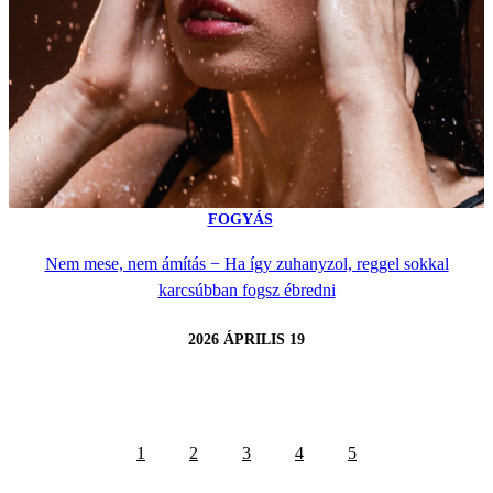
FOGYÁS
Nem mese, nem ámítás − Ha így zuhanyzol, reggel sokkal
karcsúbban fogsz ébredni
2026 ÁPRILIS 19
1
2
3
4
5