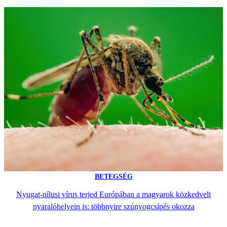
BETEGSÉG
Nyugat-nílusi vírus terjed Európában a magyarok közkedvelt
nyaralóhelyein is: többnyire szúnyogcsípés okozza