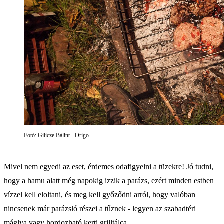
Fotó: Gilicze Bálint - Origo
Mivel nem egyedi az eset, érdemes odafigyelni a tüzekre! Jó tudni,
hogy a hamu alatt még napokig izzik a parázs, ezért minden estben
vízzel kell eloltani, és meg kell győződni arról, hogy valóban
nincsenek már parázsló részei a tűznek - legyen az szabadtéri
máglya vagy hordozható kerti grilltálca.