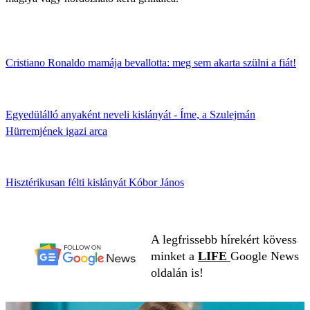
Cristiano Ronaldo mamája bevallotta: meg sem akarta szülni a fiát!
Egyedülálló anyaként neveli kislányát - Íme, a Szulejmán
Hürremjének igazi arca
Hisztérikusan félti kislányát Kóbor János
A legfrissebb hírekért kövess
minket a
LIFE
Google News
oldalán is!