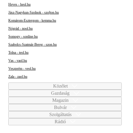
Heves - heol.hu
Jász-Nagykun-Szolnok - szoljon.hu
Komárom-Esztergom - kemma.hu
Nógrád - nool.hu
Somogy - sonline.hu
Szabolcs-Szatmár-Bereg - szon.hu
Tolna - teol.hu
Vas - vaol.hu
Veszprém - veol.hu
Zala - zaol.hu
Közélet
Gazdaság
Magazin
Bulvár
Szolgáltatás
Rádió