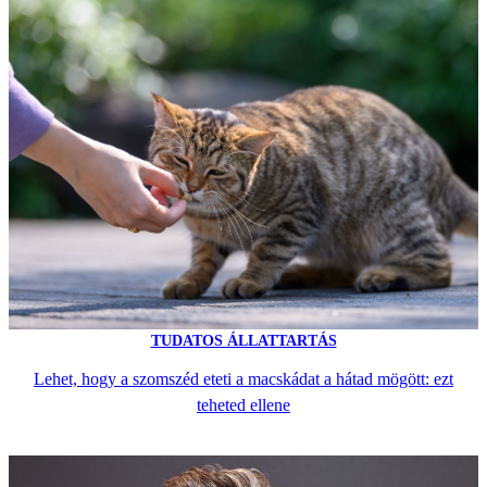
TUDATOS ÁLLATTARTÁS
Lehet, hogy a szomszéd eteti a macskádat a hátad mögött: ezt
teheted ellene