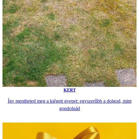
KERT
Így mentheted meg a kiégett gyepet: egyszerűbb a dolgod, mint
gondolnád