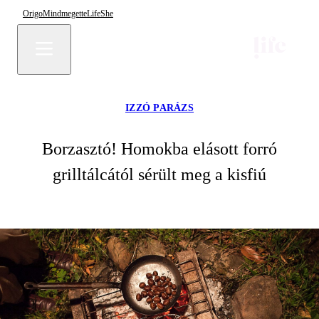
Origo
Mindmegette
Life
She
IZZÓ PARÁZS
Borzasztó! Homokba elásott forró
grilltálcától sérült meg a kisfiú