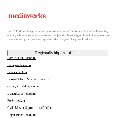
Portfóliónk minőségi tartalmat jelent minden olvasó számára. Egyedülálló elérést,
országos lefedettséget és változatos megjelenési lehetőséget biztosít. Folyamatosan
keressük az új irányokat és fejlődési lehetőségeket. Ez jövőnk záloga.
Regionális hírportálok
Bács-Kiskun - baon.hu
Baranya - bama.hu
Békés - beol.hu
Borsod-Abaúj-Zemplén - boon.hu
Csongrád - delmagyar.hu
Dunaújváros - duol.hu
Fejér - feol.hu
Győr-Moson-Sopron - kisalfold.hu
Hajdú-Bihar - haon.hu