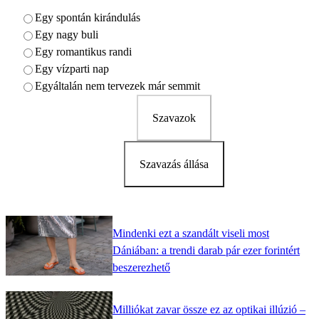
Egy spontán kirándulás
Egy nagy buli
Egy romantikus randi
Egy vízparti nap
Egyáltalán nem tervezek már semmit
Szavazok
Szavazás állása
Mindenki ezt a szandált viseli most
Dániában: a trendi darab pár ezer forintért
beszerezhető
Milliókat zavar össze ez az optikai illúzió –