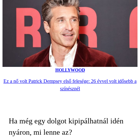
HOLLYWOOD
Ez a nő volt Patrick Dempsey első felesége: 26 évvel volt idősebb a
színésznél
Ha még egy dolgot kipipálhatnál idén
nyáron, mi lenne az?