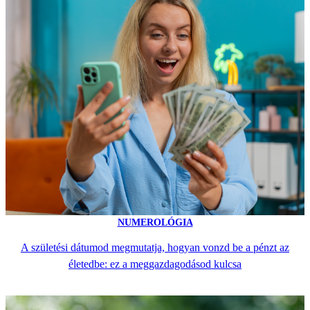
NUMEROLÓGIA
A születési dátumod megmutatja, hogyan vonzd be a pénzt az
életedbe: ez a meggazdagodásod kulcsa