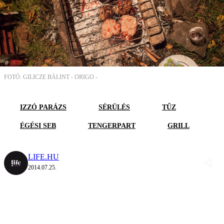
FOTÓ: GILICZE BÁLINT - ORIGO -
IZZÓ PARÁZS
SÉRÜLÉS
TŰZ
ÉGÉSI SEB
TENGERPART
GRILL
LIFE.HU
2014.07.25.