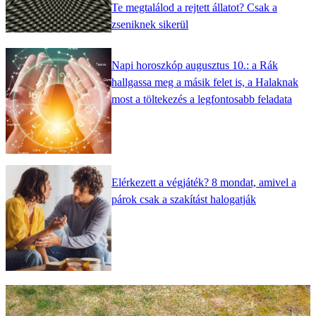
Te megtalálod a rejtett állatot? Csak a
zseniknek sikerül
Napi horoszkóp augusztus 10.: a Rák
hallgassa meg a másik felet is, a Halaknak
most a töltekezés a legfontosabb feladata
Elérkezett a végjáték? 8 mondat, amivel a
párok csak a szakítást halogatják