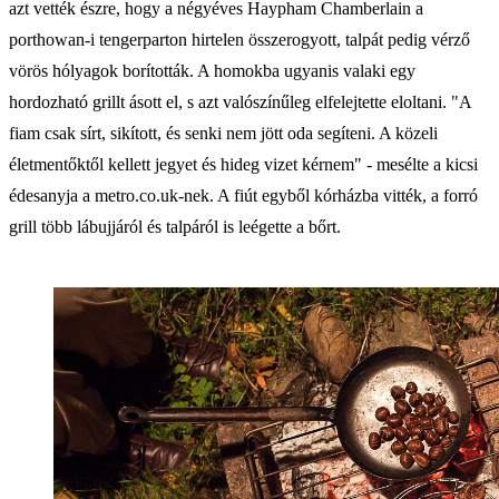
azt vették észre, hogy a négyéves Haypham Chamberlain a
porthowan-i tengerparton hirtelen összerogyott, talpát pedig vérző
vörös hólyagok borították. A homokba ugyanis valaki egy
hordozható grillt ásott el, s azt valószínűleg elfelejtette eloltani. "A
fiam csak sírt, sikított, és senki nem jött oda segíteni. A közeli
életmentőktől kellett jegyet és hideg vizet kérnem" - mesélte a kicsi
édesanyja a metro.co.uk-nek. A fiút egyből kórházba vitték, a forró
grill több lábujjáról és talpáról is leégette a bőrt.