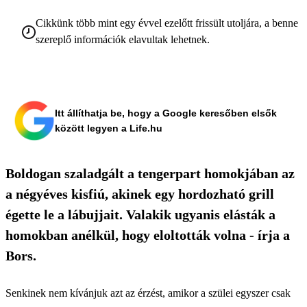
Cikkünk több mint egy évvel ezelőtt frissült utoljára, a benne
szereplő információk elavultak lehetnek.
Itt állíthatja be, hogy a Google keresőben elsők
között legyen a Life.hu
Boldogan szaladgált a tengerpart homokjában az
a négyéves kisfiú, akinek egy hordozható grill
égette le a lábujjait. Valakik ugyanis elásták a
homokban anélkül, hogy eloltották volna - írja a
Bors.
Senkinek nem kívánjuk azt az érzést, amikor a szülei egyszer csak