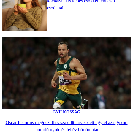
kockázatát is képes csökkenteni ez a
csodaital
GYILKOSSÁG
Oscar Pistorius megőszült és szakállt növesztett: így él az egykori
sportoló nyolc és fél év börtön után