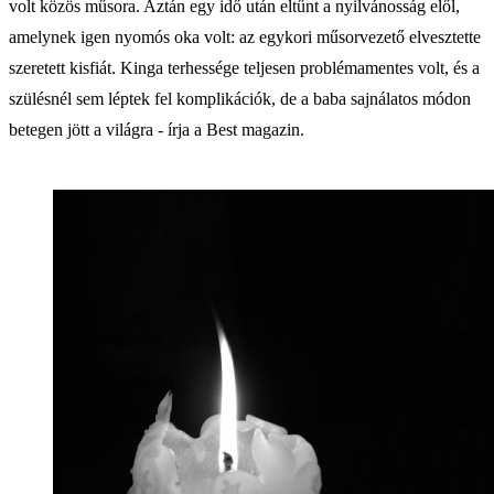
volt közös műsora. Aztán egy idő után eltűnt a nyilvánosság elől,
amelynek igen nyomós oka volt: az egykori műsorvezető elvesztette
szeretett kisfiát. Kinga terhessége teljesen problémamentes volt, és a
szülésnél sem léptek fel komplikációk, de a baba sajnálatos módon
betegen jött a világra - írja a Best magazin.