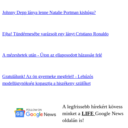
Johnny Depp lánya lenne Natalie Portman kishúga?
Ejha! Tündérmesébe varázsolt egy lányt Cristiano Ronaldo
A mézeshetek után - Úton az ellaposodott házasság felé
Gratulálunk! Az ön gyermeke megfelel! - Lehúzós
modellügynökség kopasztja a hiszékeny szülőket
A legfrissebb hírekért kövess
minket a
LIFE
Google News
oldalán is!