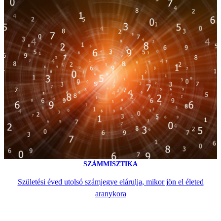
SZÁMMISZTIKA
Születési éved utolsó számjegye elárulja, mikor jön el életed
aranykora