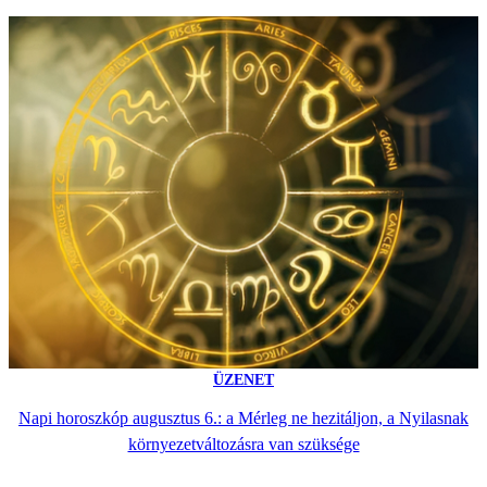
ÜZENET
Napi horoszkóp augusztus 6.: a Mérleg ne hezitáljon, a Nyilasnak
környezetváltozásra van szüksége