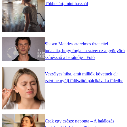
Többet árt, mint használ
Shawn Mendes szerelmes üzenettel
tudatatta, hogy foglalt a szíve: ez a gyönyörű
színésznő a barátnője - Fotó
Veszélyes hiba, amit milliók követnek el:
ezért ne nyúlj fültisztító pálcikával a füledbe
Csak egy csésze naponta – A halálozás