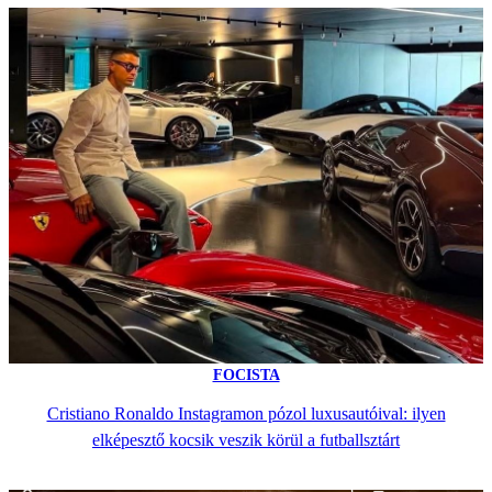
FOCISTA
Cristiano Ronaldo Instagramon pózol luxusautóival: ilyen
elképesztő kocsik veszik körül a futballsztárt