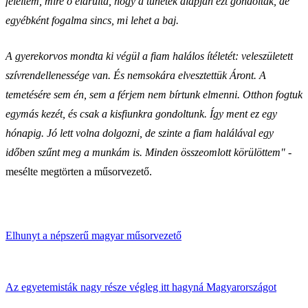
feleltem, mire ő elárulta, hogy a tünetek alapján ezt gondolták, de
egyébként fogalma sincs, mi lehet a baj.
A gyerekorvos mondta ki végül a fiam halálos ítéletét: veleszületett
szívrendellenessége van. És nemsokára elvesztettük Áront. A
temetésére sem én, sem a férjem nem bírtunk elmenni. Otthon fogtuk
egymás kezét, és csak a kisfiunkra gondoltunk. Így ment ez egy
hónapig. Jó lett volna dolgozni, de szinte a fiam halálával egy
időben szűnt meg a munkám is. Minden összeomlott körülöttem"
-
mesélte megtörten a műsorvezető.
Elhunyt a népszerű magyar műsorvezető
Az egyetemisták nagy része végleg itt hagyná Magyarországot