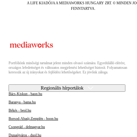
A LIFE KIADÓJA A MEDIAWORKS HUNGARY ZRT. © MINDEN J
FENNTARTVA.
Portfóliónk minőségi tartalmat jelent minden olvasó számára. Egyedülálló elérést,
országos lefedettséget és változatos megjelenési lehetőséget biztosít. Folyamatosan
keressük az új irányokat és fejlődési lehetőségeket. Ez jövőnk záloga.
Regionális hírportálok
Bács-Kiskun - baon.hu
Baranya - bama.hu
Békés - beol.hu
Borsod-Abaúj-Zemplén - boon.hu
Csongrád - delmagyar.hu
Dunaújváros - duol.hu