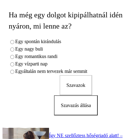
Ha még egy dolgot kipipálhatnál idén
nyáron, mi lenne az?
Egy spontán kirándulás
Egy nagy buli
Egy romantikus randi
Egy vízparti nap
Egyáltalán nem tervezek már semmit
Szavazok
Szavazás állása
Így NE szellőztess hőségriadó alatt! –