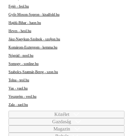
Fejér - feol.hu
Győr-Moson-Sopron - kisalfold.hu
Hajdú-Bihar - haon.hu
Heves - heol.hu
Jász-Nagykun-Szolnok - szoljon.hu
Komárom-Esztergom - kemma.hu
Nógrád - nool.hu
Somogy - sonline.hu
Szabolcs-Szatmár-Bereg - szon.hu
Tolna - teol.hu
Vas - vaol.hu
Veszprém - veol.hu
Zala - zaol.hu
Közélet
Gazdaság
Magazin