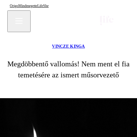
Origo
Mindmegette
Life
She
VINCZE KINGA
Megdöbbentő vallomás! Nem ment el fia
temetésére az ismert műsorvezető