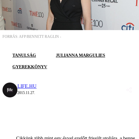
FORRÁS: AFP/BENNETT RAGLIN -
TANULSÁG
JULIANNA MARGULIES
GYEREKKÖNYV
LIFE.HU
2015.11.27.
Cikkünk több mint egy évvel ezelőtt frissült utoljára, a benne