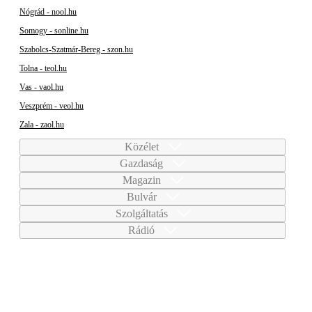
Nógrád - nool.hu
Somogy - sonline.hu
Szabolcs-Szatmár-Bereg - szon.hu
Tolna - teol.hu
Vas - vaol.hu
Veszprém - veol.hu
Zala - zaol.hu
Közélet
Gazdaság
Magazin
Bulvár
Szolgáltatás
Rádió