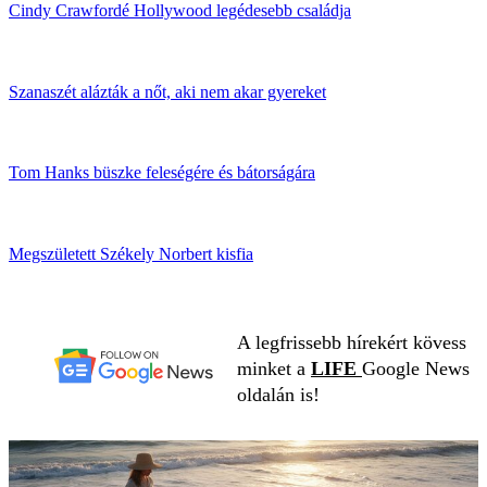
Cindy Crawfordé Hollywood legédesebb családja
Szanaszét alázták a nőt, aki nem akar gyereket
Tom Hanks büszke feleségére és bátorságára
Megszületett Székely Norbert kisfia
A legfrissebb hírekért kövess
minket a
LIFE
Google News
oldalán is!