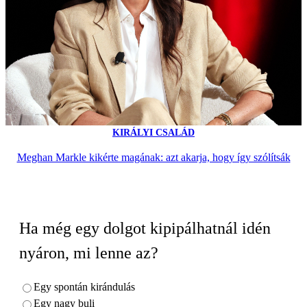
KIRÁLYI CSALÁD
Meghan Markle kikérte magának: azt akarja, hogy így szólítsák
Ha még egy dolgot kipipálhatnál idén
nyáron, mi lenne az?
Egy spontán kirándulás
Egy nagy buli