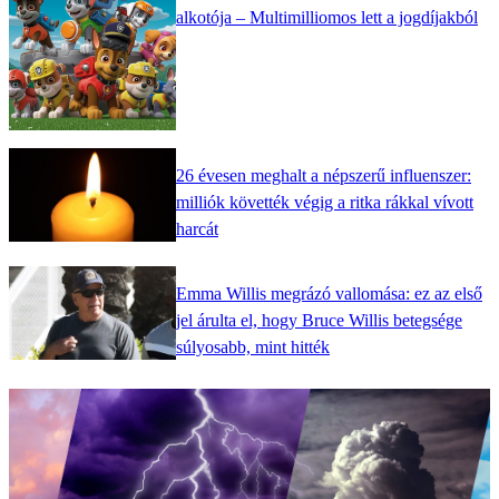
alkotója – Multimilliomos lett a jogdíjakból
26 évesen meghalt a népszerű influenszer:
milliók követték végig a ritka rákkal vívott
harcát
Emma Willis megrázó vallomása: ez az első
jel árulta el, hogy Bruce Willis betegsége
súlyosabb, mint hitték