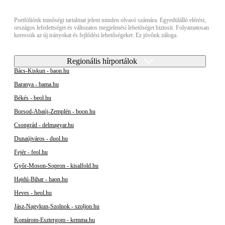
Portfóliónk minőségi tartalmat jelent minden olvasó számára. Egyedülálló elérést,
országos lefedettséget és változatos megjelenési lehetőséget biztosít. Folyamatosan
keressük az új irányokat és fejlődési lehetőségeket. Ez jövőnk záloga.
Regionális hírportálok
Bács-Kiskun - baon.hu
Baranya - bama.hu
Békés - beol.hu
Borsod-Abaúj-Zemplén - boon.hu
Csongrád - delmagyar.hu
Dunaújváros - duol.hu
Fejér - feol.hu
Győr-Moson-Sopron - kisalfold.hu
Hajdú-Bihar - haon.hu
Heves - heol.hu
Jász-Nagykun-Szolnok - szoljon.hu
Komárom-Esztergom - kemma.hu