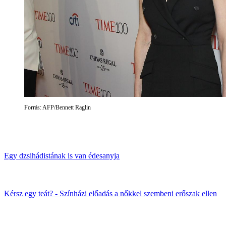
Forrás: AFP/Bennett Raglin
Egy dzsihádistának is van édesanyja
Kérsz egy teát? - Színházi előadás a nőkkel szembeni erőszak ellen