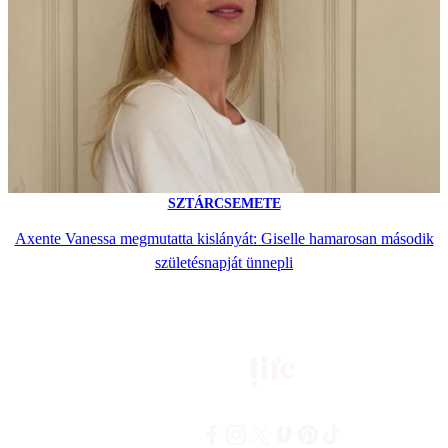
SZTÁRCSEMETE
Axente Vanessa megmutatta kislányát: Giselle hamarosan második
születésnapját ünnepli