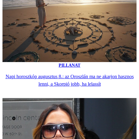
PILLANAT
Napi horoszkóp augusztus 8.: az Oroszlán ma ne akarjon hasznos
lenni, a Skorpió jobb, ha lelassít