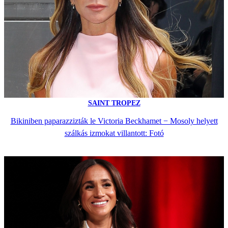
SAINT TROPEZ
Bikiniben paparazzizták le Victoria Beckhamet − Mosoly helyett
szálkás izmokat villantott: Fotó