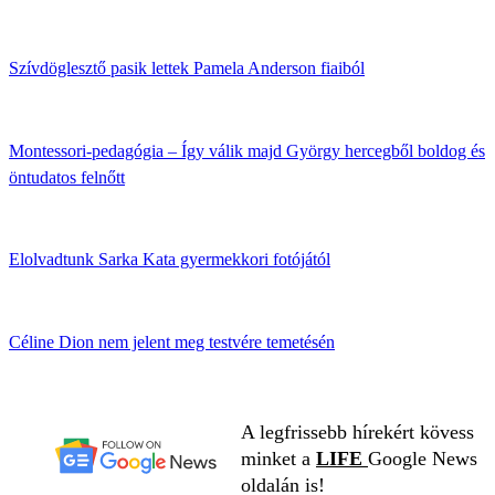
Szívdöglesztő pasik lettek Pamela Anderson fiaiból
Montessori-pedagógia – Így válik majd György hercegből boldog és
öntudatos felnőtt
Elolvadtunk Sarka Kata gyermekkori fotójától
Céline Dion nem jelent meg testvére temetésén
A legfrissebb hírekért kövess
minket a
LIFE
Google News
oldalán is!