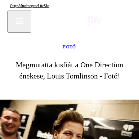
Origo
Mindmegette
Life
She
FOTÓ
Megmutatta kisfiát a One Direction
énekese, Louis Tomlinson - Fotó!