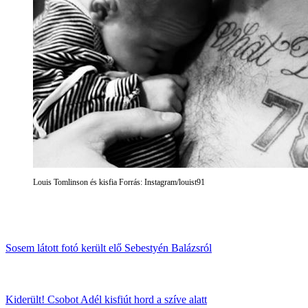
Louis Tomlinson és kisfia Forrás: Instagram/louist91
Sosem látott fotó került elő Sebestyén Balázsról
Kiderült! Csobot Adél kisfiút hord a szíve alatt