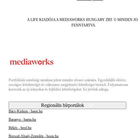
A LIFE KIADÓJA A MEDIAWORKS HUNGARY ZRT. © MINDEN J
FENNTARTVA.
Portfóliónk minőségi tartalmat jelent minden olvasó számára. Egyedülálló elérést,
országos lefedettséget és változatos megjelenési lehetőséget biztosít. Folyamatosan
keressük az új irányokat és fejlődési lehetőségeket. Ez jövőnk záloga.
Regionális hírportálok
Bács-Kiskun - baon.hu
Baranya - bama.hu
Békés - beol.hu
Borsod-Abaúj-Zemplén - boon.hu