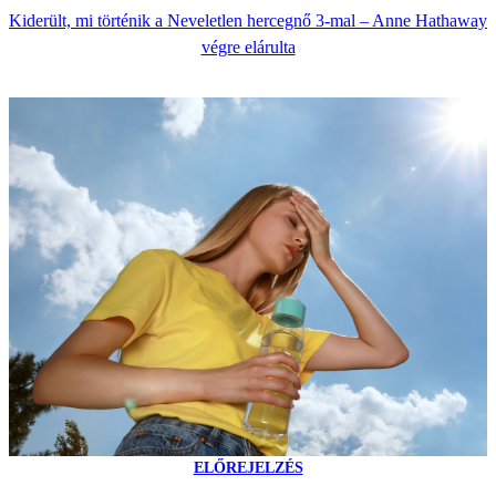
Kiderült, mi történik a Neveletlen hercegnő 3-mal – Anne Hathaway
végre elárulta
ELŐREJELZÉS