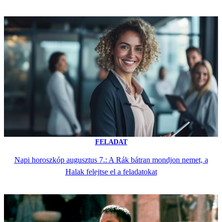
FELADAT
Napi horoszkóp augusztus 7.: A Rák bátran mondjon nemet, a
Halak felejtse el a feladatokat