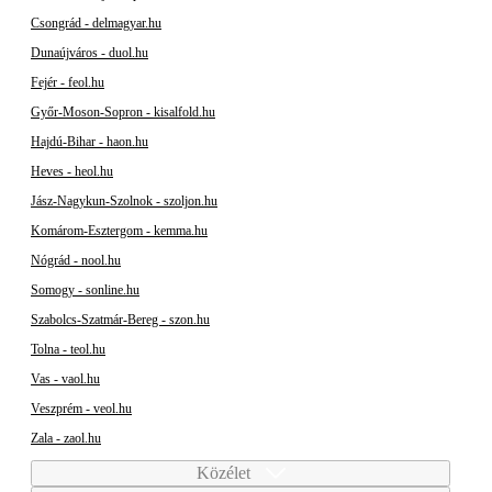
Csongrád - delmagyar.hu
Dunaújváros - duol.hu
Fejér - feol.hu
Győr-Moson-Sopron - kisalfold.hu
Hajdú-Bihar - haon.hu
Heves - heol.hu
Jász-Nagykun-Szolnok - szoljon.hu
Komárom-Esztergom - kemma.hu
Nógrád - nool.hu
Somogy - sonline.hu
Szabolcs-Szatmár-Bereg - szon.hu
Tolna - teol.hu
Vas - vaol.hu
Veszprém - veol.hu
Zala - zaol.hu
Közélet