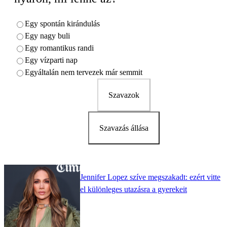
Egy spontán kirándulás
Egy nagy buli
Egy romantikus randi
Egy vízparti nap
Egyáltalán nem tervezek már semmit
Szavazok
Szavazás állása
Jennifer Lopez szíve megszakadt: ezért vitte
el különleges utazásra a gyerekeit