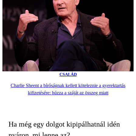
CSALÁD
Charlie Sheent a bíróságnak kellett köteleznie a gyerektartás
kifizetésére: húzza a száját az összeg miatt
Ha még egy dolgot kipipálhatnál idén
nyáron, mi lenne az?