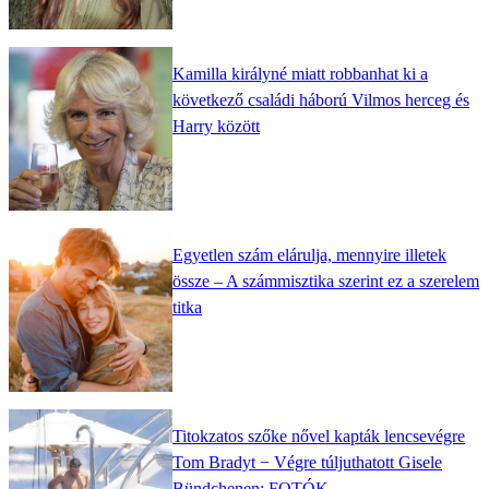
Kamilla királyné miatt robbanhat ki a
következő családi háború Vilmos herceg és
Harry között
Egyetlen szám elárulja, mennyire illetek
össze – A számmisztika szerint ez a szerelem
titka
Titokzatos szőke nővel kapták lencsevégre
Tom Bradyt − Végre túljuthatott Gisele
Bündchenen: FOTÓK