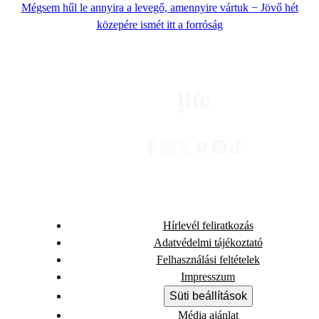
Mégsem hűl le annyira a levegő, amennyire vártuk − Jövő hét
közepére ismét itt a forróság
Hírlevél feliratkozás
Adatvédelmi tájékoztató
Felhasználási feltételek
Impresszum
Süti beállítások
Média ajánlat