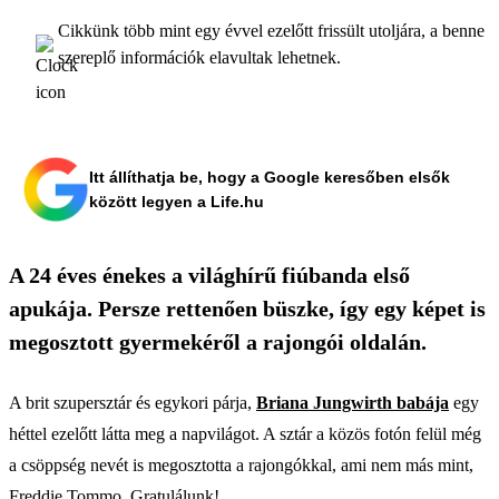
Cikkünk több mint egy évvel ezelőtt frissült utoljára, a benne
szereplő információk elavultak lehetnek.
Itt állíthatja be, hogy a Google keresőben elsők
között legyen a Life.hu
A 24 éves énekes a világhírű fiúbanda első
apukája. Persze rettenően büszke, így egy képet is
megosztott gyermekéről a rajongói oldalán.
A brit szupersztár és egykori párja,
Briana Jungwirth babája
egy
héttel ezelőtt látta meg a napvilágot. A sztár a közös fotón felül még
a csöppség nevét is megosztotta a rajongókkal, ami nem más mint,
Freddie Tommo. Gratulálunk!