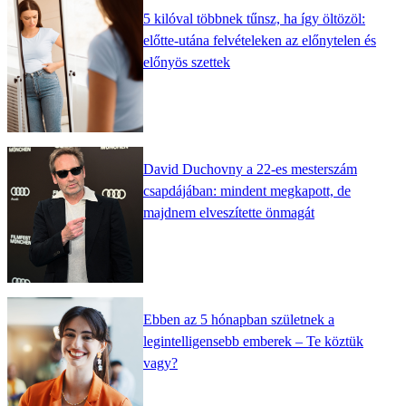
5 kilóval többnek tűnsz, ha így öltözöl:
előtte-utána felvételeken az előnytelen és
előnyös szettek
David Duchovny a 22-es mesterszám
csapdájában: mindent megkapott, de
majdnem elveszítette önmagát
Ebben az 5 hónapban születnek a
legintelligensebb emberek – Te köztük
vagy?