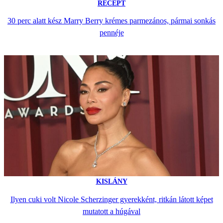
RECEPT
30 perc alatt kész Marry Berry krémes parmezános, pármai sonkás
pennéje
KISLÁNY
Ilyen cuki volt Nicole Scherzinger gyerekként, ritkán látott képet
mutatott a húgával