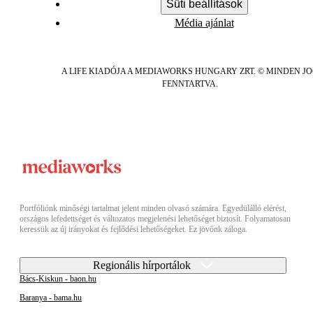
Süti beállítások
Média ajánlat
A LIFE KIADÓJA A MEDIAWORKS HUNGARY ZRT. © MINDEN J
FENNTARTVA.
Portfóliónk minőségi tartalmat jelent minden olvasó számára. Egyedülálló elérést,
országos lefedettséget és változatos megjelenési lehetőséget biztosít. Folyamatosan
keressük az új irányokat és fejlődési lehetőségeket. Ez jövőnk záloga.
Regionális hírportálok
Bács-Kiskun - baon.hu
Baranya - bama.hu