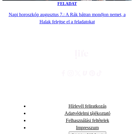
FELADAT
Napi horoszkóp augusztus 7.: A Rák bátran mondjon nemet, a
Halak felejtse el a feladatokat
Hírlevél feliratkozás
Adatvédelmi tájékoztató
Felhasználási feltételek
Impresszum