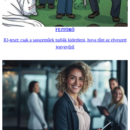
FEJTÖRŐ
IQ-teszt: csak a sasszeműek tudják kideríteni, hova tűnt az elveszett
jegygyűrű