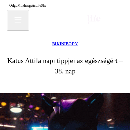
Origo
Mindmegette
Life
She
BIKINIBODY
Katus Attila napi tippjei az egészségért –
38. nap