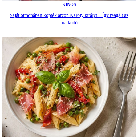
KÍNOS
Saját otthonában köpték arcon Károly királyt − Így reagált az
uralkodó