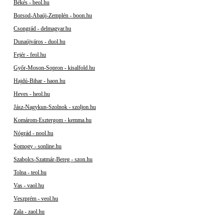
Békés - beol.hu
Borsod-Abaúj-Zemplén - boon.hu
Csongrád - delmagyar.hu
Dunaújváros - duol.hu
Fejér - feol.hu
Győr-Moson-Sopron - kisalfold.hu
Hajdú-Bihar - haon.hu
Heves - heol.hu
Jász-Nagykun-Szolnok - szoljon.hu
Komárom-Esztergom - kemma.hu
Nógrád - nool.hu
Somogy - sonline.hu
Szabolcs-Szatmár-Bereg - szon.hu
Tolna - teol.hu
Vas - vaol.hu
Veszprém - veol.hu
Zala - zaol.hu