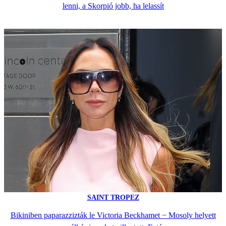
lenni, a Skorpió jobb, ha lelassít
SAINT TROPEZ
Bikiniben paparazzizták le Victoria Beckhamet − Mosoly helyett