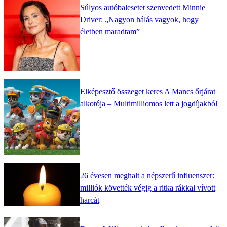
Súlyos autóbalesetet szenvedett Minnie
Driver: „Nagyon hálás vagyok, hogy
életben maradtam”
Elképesztő összeget keres A Mancs őrjárat
alkotója – Multimilliomos lett a jogdíjakból
26 évesen meghalt a népszerű influenszer:
milliók követték végig a ritka rákkal vívott
harcát