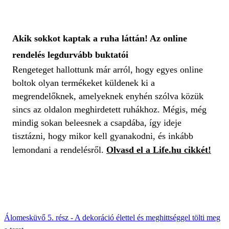
Akik sokkot kaptak a ruha láttán! Az online
rendelés legdurvább buktatói
Rengeteget hallottunk már arról, hogy egyes online
boltok olyan termékeket küldenek ki a
megrendelőknek, amelyeknek enyhén szólva közük
sincs az oldalon meghirdetett ruhákhoz. Mégis, még
mindig sokan beleesnek a csapdába, így ideje
tisztázni, hogy mikor kell gyanakodni, és inkább
lemondani a rendelésről.
Olvasd el a Life.hu cikkét!
Álomesküvő 5. rész - A dekoráció élettel és meghittséggel tölti meg