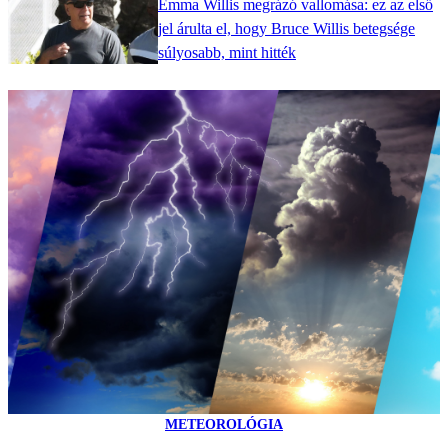
Emma Willis megrázó vallomása: ez az első
jel árulta el, hogy Bruce Willis betegsége
súlyosabb, mint hitték
METEOROLÓGIA