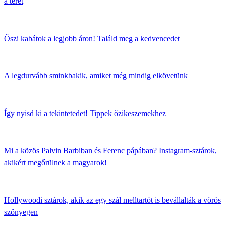
a teret
Őszi kabátok a legjobb áron! Találd meg a kedvencedet
A legdurvább sminkbakik, amiket még mindig elkövetünk
Így nyisd ki a tekintetedet! Tippek őzikeszemekhez
Mi a közös Palvin Barbiban és Ferenc pápában? Instagram-sztárok,
akikért megőrülnek a magyarok!
Hollywoodi sztárok, akik az egy szál melltartót is bevállalták a vörös
szőnyegen