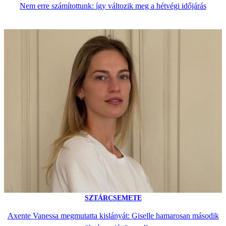
Nem erre számítottunk: így változik meg a hétvégi időjárás
SZTÁRCSEMETE
Axente Vanessa megmutatta kislányát: Giselle hamarosan második