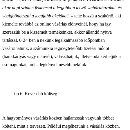
akár napi szinten felkeresni a legjobban tetsző webáruházakat, és
végigböngészni a legújabb akciókat
" – tette hozzá a szakértő, aki
kiemelte továbbá az online vásárlás előnyeinél, hogy ha így
szerezzük be a kiszemelt termékeinket, akkor állandó nyitva
tartással, 0-24-ben a nekünk legalkalmasabb időpontban
vásárolhatunk, a számunkra legmegfelelőbb fizetési módot
(bankkártyás vagy utánvét), választhatjuk, illetve oda kérhetjük a
csomagunkat, ami a legkényelmesebb nekünk.
Top 6: Kevesebb költség
A hagyományos vásárlás közben hajlamosak vagyunk többet
költeni, mint a tervezett. Például megéhezünk a vásárlás közben,