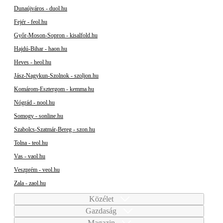
Dunaújváros - duol.hu
Fejér - feol.hu
Győr-Moson-Sopron - kisalfold.hu
Hajdú-Bihar - haon.hu
Heves - heol.hu
Jász-Nagykun-Szolnok - szoljon.hu
Komárom-Esztergom - kemma.hu
Nógrád - nool.hu
Somogy - sonline.hu
Szabolcs-Szatmár-Bereg - szon.hu
Tolna - teol.hu
Vas - vaol.hu
Veszprém - veol.hu
Zala - zaol.hu
Közélet
Gazdaság
Magazin