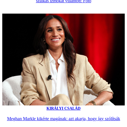
szálkás izmokat villantott: Fotó
KIRÁLYI CSALÁD
Meghan Markle kikérte magának: azt akarja, hogy így szólítsák