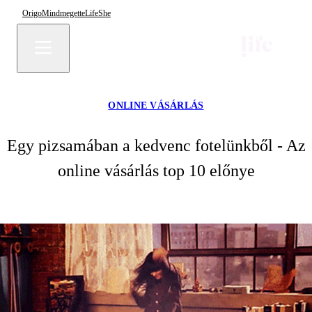
Origo
Mindmegette
Life
She
ONLINE VÁSÁRLÁS
Egy pizsamában a kedvenc fotelünkből - Az
online vásárlás top 10 előnye