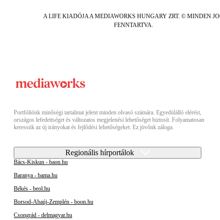
A LIFE KIADÓJA A MEDIAWORKS HUNGARY ZRT. © MINDEN J
FENNTARTVA.
Portfóliónk minőségi tartalmat jelent minden olvasó számára. Egyedülálló elérést,
országos lefedettséget és változatos megjelenési lehetőséget biztosít. Folyamatosan
keressük az új irányokat és fejlődési lehetőségeket. Ez jövőnk záloga.
Regionális hírportálok
Bács-Kiskun - baon.hu
Baranya - bama.hu
Békés - beol.hu
Borsod-Abaúj-Zemplén - boon.hu
Csongrád - delmagyar.hu