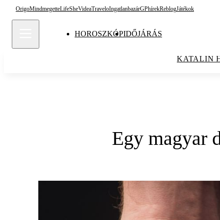
Origo
Mindmegette
Life
She
Videa
Travelo
Ingatlanbazár
GPhírek
Reblog
Játékok
HOROSZKÓP
IDŐJÁRÁS
KATALIN 
Egy magyar dr