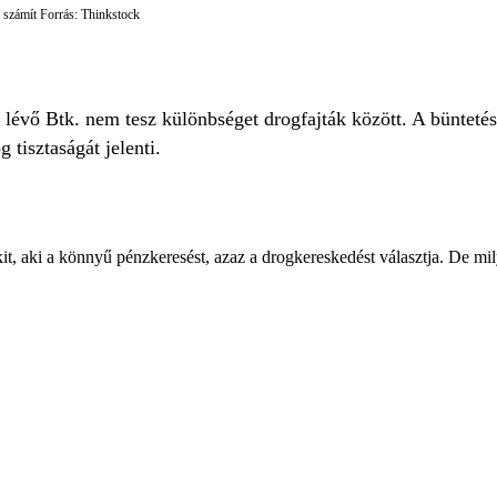
 számít Forrás: Thinkstock
n lévő Btk. nem tesz különbséget drogfajták között. A bünteté
g tisztaságát jelenti.
it, aki a könnyű pénzkeresést, azaz a drogkereskedést választja. De m