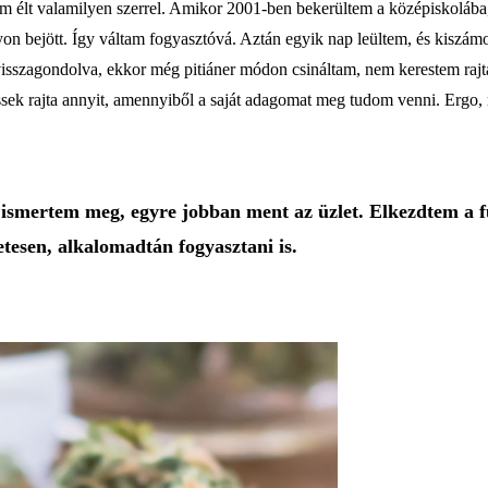
 élt valamilyen szerrel. Amikor 2001-ben bekerültem a középiskolába, t
yon bejött. Így váltam fogyasztóvá. Aztán egyik nap leültem, és kiszám
visszagondolva, ekkor még pitiáner módon csináltam, nem kerestem rajta
ssek rajta annyit, amennyiből a saját adagomat meg tudom venni. Ergo
ismertem meg, egyre jobban ment az üzlet. Elkezdtem a fű 
etesen, alkalomadtán fogyasztani is.