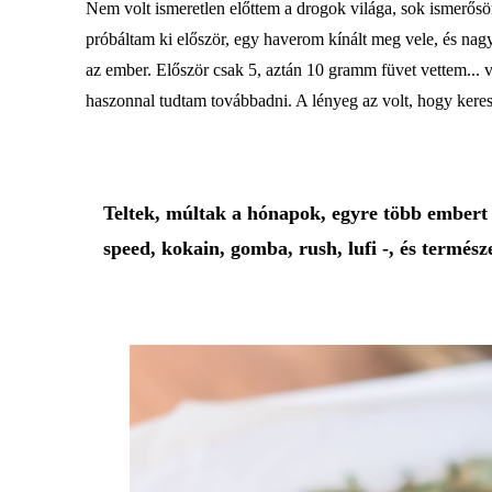
Nem volt ismeretlen előttem a drogok világa, sok ismerősöm
próbáltam ki először, egy haverom kínált meg vele, és nag
az ember. Először csak 5, aztán 10 gramm füvet vettem... 
haszonnal tudtam továbbadni. A lényeg az volt, hogy kere
Teltek, múltak a hónapok, egyre több embert 
speed, kokain, gomba, rush, lufi -, és termész