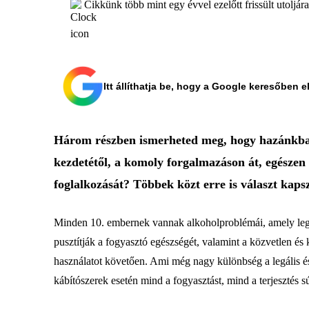
Cikkünk több mint egy évvel ezelőtt frissült utoljár
Itt állíthatja be, hogy a Google keresőben e
Három részben ismerheted meg, hogy hazánkban m
kezdetétől, a komoly forgalmazáson át, egészen 
foglalkozását? Többek közt erre is választ kapsz,
Minden 10. embernek vannak alkoholproblémái, amely legál
pusztítják a fogyasztó egészségét, valamint a közvetlen és
használatot követően. Ami még nagy különbség a legális és 
kábítószerek esetén mind a fogyasztást, mind a terjesztés s