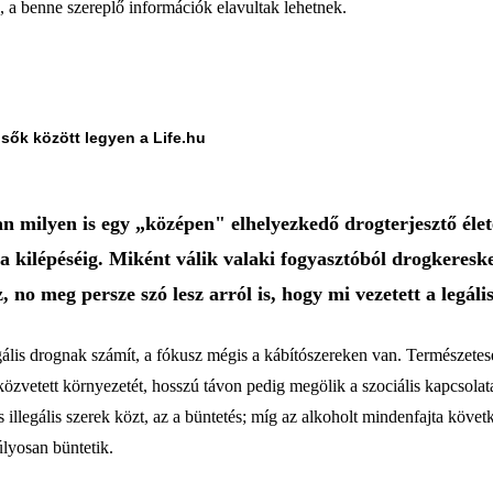
a, a benne szereplő információk elavultak lehetnek.
lsők között legyen a Life.hu
ilyen is egy „középen" elhelyezkedő drogterjesztő élete -
a kilépéséig. Miként válik valaki fogyasztóból drogkeresk
 no meg persze szó lesz arról is, hogy mi vezetett a legális
is drognak számít, a fókusz mégis a kábítószereken van. Természetes
 közvetett környezetét, hosszú távon pedig megölik a szociális kapcsolat
illegális szerek közt, az a büntetés; míg az alkoholt mindenfajta követ
úlyosan büntetik.