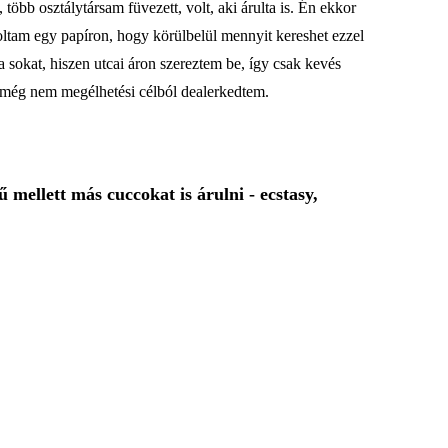
öbb osztálytársam füvezett, volt, aki árulta is. Én ekkor
oltam egy papíron, hogy körülbelül mennyit kereshet ezzel
 sokat, hiszen utcai áron szereztem be, így csak kevés
, még nem megélhetési célból dealerkedtem.
mellett más cuccokat is árulni - ecstasy,