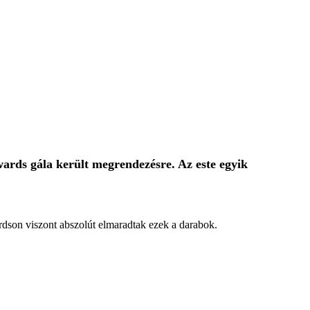
ards gála került megrendezésre. Az este egyik
dson viszont abszolút elmaradtak ezek a darabok.