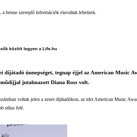
a, a benne szereplő információk elavultak lehetnek.
lsők között legyen a Life.hu
i díjátadó ünnepséget, tegnap éjjel az American Music Aw
tműdíjjal jutalmazott Diana Ross volt.
számban voltak jelen a zenei díjátadókon, az idei American Music Awar
 stílus felé.