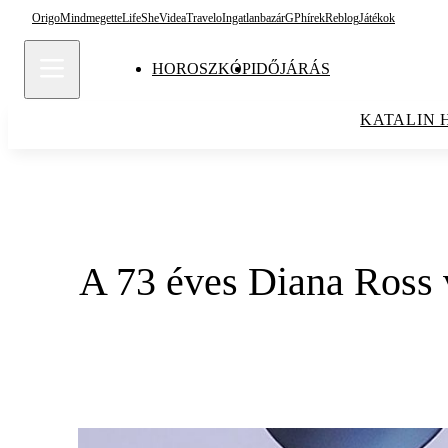
Origo
Mindmegette
Life
She
Videa
Travelo
Ingatlanbazár
GPhírek
Reblog
Játékok
HOROSZKÓP
IDŐJÁRÁS
KATALIN 
A 73 éves Diana Ross 