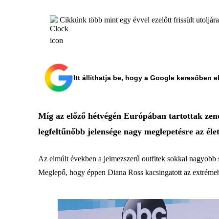
Cikkünk több mint egy évvel ezelőtt frissült utoljár
Itt állíthatja be, hogy a Google keresőben e
Míg az előző hétvégén Európában tartottak zene
legfeltűnőbb jelensége nagy meglepetésre az éle
Az elmúlt években a jelmezszerű outfitek sokkal nagyobb 
Meglepő, hogy éppen Diana Ross kacsingatott az extrémebb