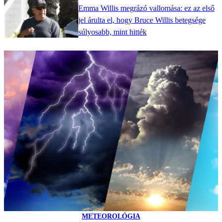
Emma Willis megrázó vallomása: ez az első
jel árulta el, hogy Bruce Willis betegsége
súlyosabb, mint hitték
METEOROLÓGIA