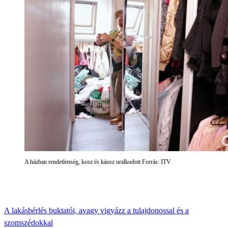
A házban rendetlenség, kosz és káosz uralkodott Forrás: ITV
A lakásbérlés buktatói, avagy vigyázz a tulajdonossal és a
szomszédokkal