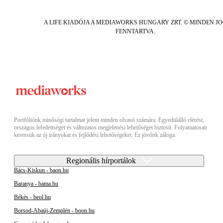
A LIFE KIADÓJA A MEDIAWORKS HUNGARY ZRT. © MINDEN J
FENNTARTVA.
Portfóliónk minőségi tartalmat jelent minden olvasó számára. Egyedülálló elérést,
országos lefedettséget és változatos megjelenési lehetőséget biztosít. Folyamatosan
keressük az új irányokat és fejlődési lehetőségeket. Ez jövőnk záloga.
Regionális hírportálok
Bács-Kiskun - baon.hu
Baranya - bama.hu
Békés - beol.hu
Borsod-Abaúj-Zemplén - boon.hu