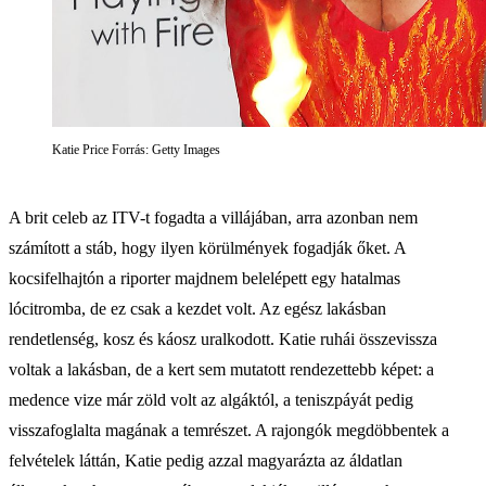
Katie Price Forrás: Getty Images
A brit celeb az ITV-t fogadta a villájában, arra azonban nem
számított a stáb, hogy ilyen körülmények fogadják őket. A
kocsifelhajtón a riporter majdnem belelépett egy hatalmas
lócitromba, de ez csak a kezdet volt. Az egész lakásban
rendetlenség, kosz és káosz uralkodott. Katie ruhái összevissza
voltak a lakásban, de a kert sem mutatott rendezettebb képet: a
medence vize már zöld volt az algáktól, a teniszpáyát pedig
visszafoglalta magának a temrészet. A rajongók megdöbbentek a
felvételek láttán, Katie pedig azzal magyarázta az áldatlan