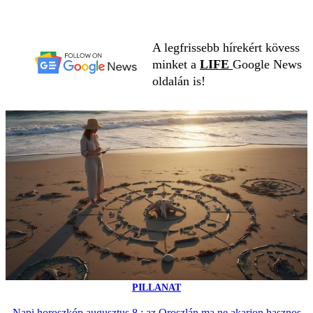
A legfrissebb hírekért kövess
minket a
LIFE
Google News
oldalán is!
PILLANAT
Napi horoszkóp augusztus 8.: az Oroszlán ma ne akarjon hasznos