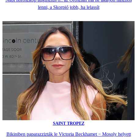
lenni, a Skorpió jobb, ha lelassít
SAINT TROPEZ
Bikiniben paparazzizták le Victoria Beckhamet − Mosoly helyett