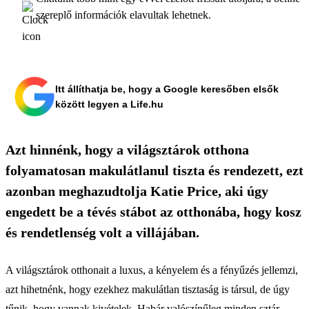
szereplő információk elavultak lehetnek.
Itt állíthatja be, hogy a Google keresőben elsők
között legyen a Life.hu
Azt hinnénk, hogy a világsztárok otthona
folyamatosan makulátlanul tiszta és rendezett, ezt
azonban meghazudtolja Katie Price, aki úgy
engedett be a tévés stábot az otthonába, hogy kosz
és rendetlenség volt a villájában.
A világsztárok otthonait a luxus, a kényelem és a fényűzés jellemzi,
azt hihetnénk, hogy ezekhez makulátlan tisztaság is társul, de úgy
tűnik, hogy vannak kivételek. Habár valószínűleg minden sztár