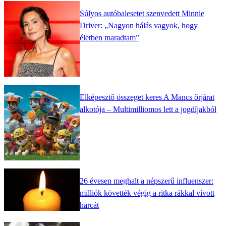
Súlyos autóbalesetet szenvedett Minnie
Driver: „Nagyon hálás vagyok, hogy
életben maradtam”
Elképesztő összeget keres A Mancs őrjárat
alkotója – Multimilliomos lett a jogdíjakból
26 évesen meghalt a népszerű influenszer:
milliók követték végig a ritka rákkal vívott
harcát