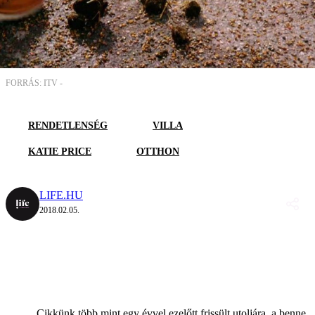
FORRÁS: ITV -
RENDETLENSÉG
VILLA
KATIE PRICE
OTTHON
LIFE.HU
2018.02.05.
Cikkünk több mint egy évvel ezelőtt frissült utoljára, a benne