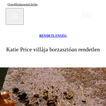
Origo
Mindmegette
Life
She
RENDETLENSÉG
Katie Price villája borzasztóan rendetlen