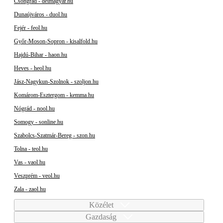
Csongrád - delmagyar.hu
Dunaújváros - duol.hu
Fejér - feol.hu
Győr-Moson-Sopron - kisalfold.hu
Hajdú-Bihar - haon.hu
Heves - heol.hu
Jász-Nagykun-Szolnok - szoljon.hu
Komárom-Esztergom - kemma.hu
Nógrád - nool.hu
Somogy - sonline.hu
Szabolcs-Szatmár-Bereg - szon.hu
Tolna - teol.hu
Vas - vaol.hu
Veszprém - veol.hu
Zala - zaol.hu
Közélet
Gazdaság