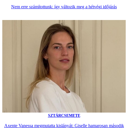
Nem erre számítottunk: így változik meg a hétvégi időjárás
SZTÁRCSEMETE
Axente Vanessa megmutatta kislányát: Giselle hamarosan második