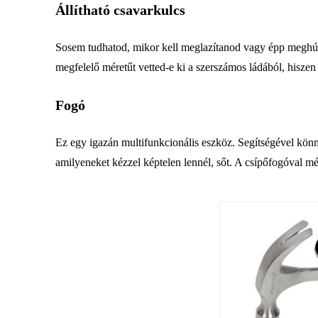
Állítható csavarkulcs
Sosem tudhatod, mikor kell meglazítanod vagy épp meghúzno
megfelelő méretűt vetted-e ki a szerszámos ládából, hiszen
Fogó
Ez egy igazán multifunkcionális eszköz. Segítségével könn
amilyeneket kézzel képtelen lennél, sőt. A csípőfogóval mé