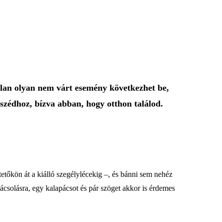
lan olyan nem várt esemény következhet be,
szédhoz, bízva abban, hogy otthon találod.
etőkön át a kiálló szegélylécekig –, és bánni sem nehéz
ácsolásra, egy kalapácsot és pár szöget akkor is érdemes