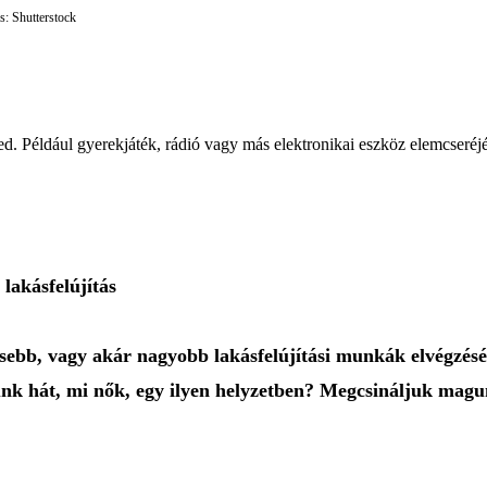
s: Shutterstock
ed. Például gyerekjáték, rádió vagy más elektronikai eszköz elemcseréj
akásfelújítás
sebb, vagy akár nagyobb lakásfelújítási munkák elvégzésér
etünk hát, mi nők, egy ilyen helyzetben? Megcsináljuk mag