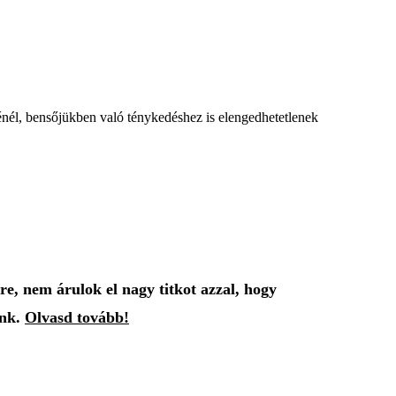
énél, bensőjükben való ténykedéshez is elengedhetetlenek
e, nem árulok el nagy titkot azzal, hogy
unk.
Olvasd tovább!