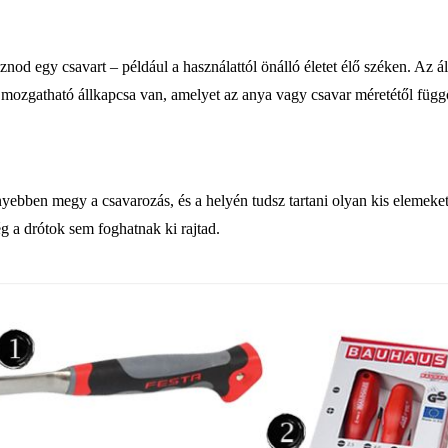
d egy csavart – például a használattól önálló életet élő széken. Az á
 mozgatható állkapcsa van, amelyet az anya vagy csavar méretétől függő
yebben megy a csavarozás, és a helyén tudsz tartani olyan kis elemeket 
g a drótok sem foghatnak ki rajtad.