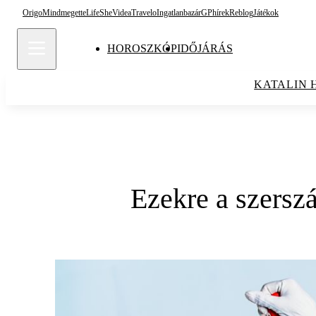
Origo
Mindmegette
Life
She
Videa
Travelo
Ingatlanbazár
GPhírek
Reblog
Játékok
HOROSZKÓP
IDŐJÁRÁS
KATALIN 
Ezekre a szersz