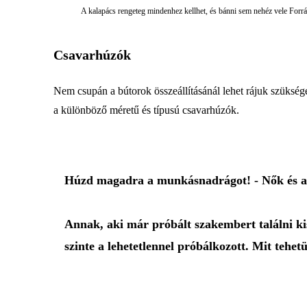
A kalapács rengeteg mindenhez kellhet, és bánni sem nehéz vele Forrá
Csavarhúzók
Nem csupán a bútorok összeállításánál lehet rájuk szükség
a különböző méretű és típusú csavarhúzók.
Húzd magadra a munkásnadrágot! - Nők és a l
Annak, aki már próbált szakembert találni ki
szinte a lehetetlennel próbálkozott. Mit teh