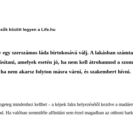
lsők között legyen a Life.hu
egy szerszámos láda birtokosává válj. A lakásban számta
ósítani, amelyek esetén jó, ha nem kell átrohannod a szom
ha nem akarsz folyton másra várni, és szakembert hívni.
engeteg mindenhez kellhet – a képek falra helyezésétől kezdve a madáret
od. Ha valóban semmiféle affinitást sem érzel magadban az otthoni bark