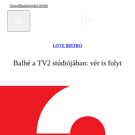
Origo
Mindmegette
Life
She
LOVE BISTRO
Balhé a TV2 stúdiójában: vér is folyt