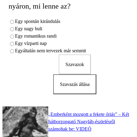
nyáron, mi lenne az?
Egy spontán kirándulás
Egy nagy buli
Egy romantikus randi
Egy vízparti nap
Egyáltalán nem tervezek már semmit
Szavazok
Szavazás állása
„Emberként mozgott a fekete óriás” – Két
hátborzongató Nagyláb-észlelésről
számoltak be: VIDEÓ