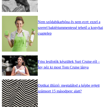
Nem szódabikarbóna és nem ecet: ezzel a
szerrel baktériummentessé tehető a konyhai
csaptelep
Friss lesifotók készültek Suri Cruise-ról –
Így néz ki most Tom Cruise lánya
Optikai illúzió: megtalálod a képbe rejtett
számsort 15 másodperc alatt?