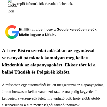
szereplő információk elavultak lehetnek.
Itt állíthatja be, hogy a Google keresőben elsők
között legyen a Life.hu
A Love Bistro szerdai adásában az egymással
versenyző pároknak komolyan meg kellett
küzdeniük az alapanyagokért. Ekkor tört ki a
balhé Tücsiék és Polgárék között.
A műsorban egy automatából kellett megszerezni az alapanyagokat,
ám ott hosszasan kellett várakozni rá... az óra pedig kegyetlenül
kegyegett a versenyzők felett, így várható volt, hogy előbb-utóbb
elszabadulnak a türelmetlenségből fakadó indulatok.