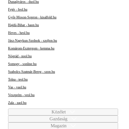
Dunaújváros - duol.hu
Fejér - feol.hu
Győr-Moson-Sopron - kisalfold.hu
Hajdú-Bihar - haon.hu
Heves - heol.hu
Jász-Nagykun-Szolnok - szoljon.hu
Komárom-Esztergom - kemma.hu
Nógrád - nool.hu
Somogy - sonline.hu
Szabolcs-Szatmár-Bereg - szon.hu
Tolna - teol.hu
Vas - vaol.hu
Veszprém - veol.hu
Zala - zaol.hu
Közélet
Gazdaság
Magazin