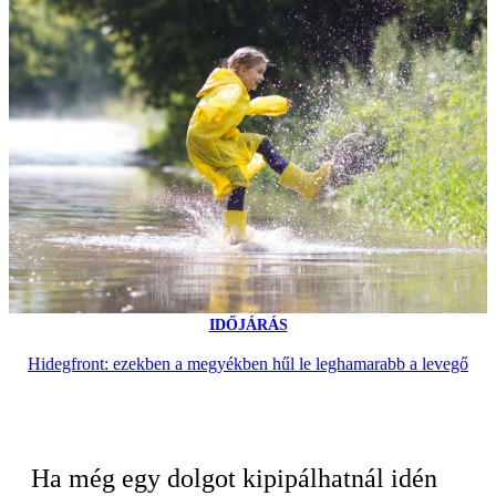
IDŐJÁRÁS
Hidegfront: ezekben a megyékben hűl le leghamarabb a levegő
Ha még egy dolgot kipipálhatnál idén