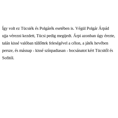
Így volt ez Tücsiék és Polgárék esetében is. Végül Polgár Árpád
ujja vérezni kezdett, Tücsi pedig megijedt. Árpi azonban úgy érezte,
talán kissé valóban túllőttek feleségével a célon, a játék hevében
persze, és másnap - kissé színpadiasan - bocsánatot kért Tücsitől és
Sofitól.