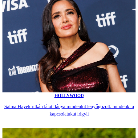
HOLLYWOOD
Salma Hayek ritkán látott lánya mindenkit lenyűgözött: mindenki a
kapcsolatukat irigyli