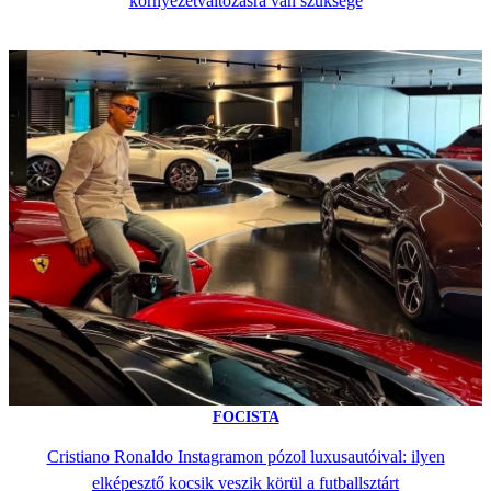
környezetváltozásra van szüksége
FOCISTA
Cristiano Ronaldo Instagramon pózol luxusautóival: ilyen
elképesztő kocsik veszik körül a futballsztárt