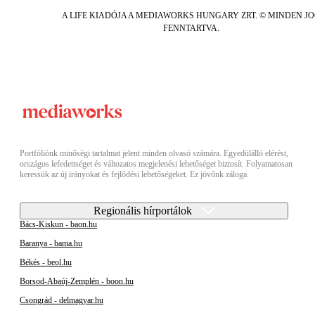
A LIFE KIADÓJA A MEDIAWORKS HUNGARY ZRT. © MINDEN J
FENNTARTVA.
Portfóliónk minőségi tartalmat jelent minden olvasó számára. Egyedülálló elérést,
országos lefedettséget és változatos megjelenési lehetőséget biztosít. Folyamatosan
keressük az új irányokat és fejlődési lehetőségeket. Ez jövőnk záloga.
Regionális hírportálok
Bács-Kiskun - baon.hu
Baranya - bama.hu
Békés - beol.hu
Borsod-Abaúj-Zemplén - boon.hu
Csongrád - delmagyar.hu