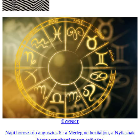
ÜZENET
Napi horoszkóp augusztus 6.: a Mérleg ne hezitáljon, a Nyilasnak