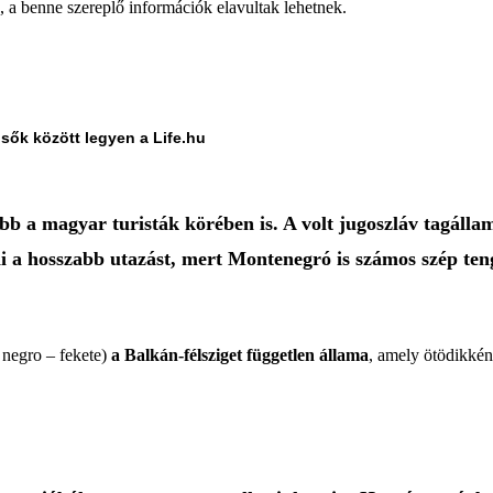
a, a benne szereplő információk elavultak lehetnek.
lsők között legyen a Life.hu
 a magyar turisták körében is. A volt jugoszláv tagállam
i a hosszabb utazást, mert Montenegró is számos szép ten
 negro – fekete)
a Balkán-félsziget független állama
, amely ötödikkén