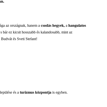
an.
sága az országnak, hanem a
csodás hegyek,
a
hangulatos
s bár ez kicsit hosszabb és kalandosabb, mint az
 Budvát és Sveti Stefant!
lepülése és a
turizmus központja
is egyben.