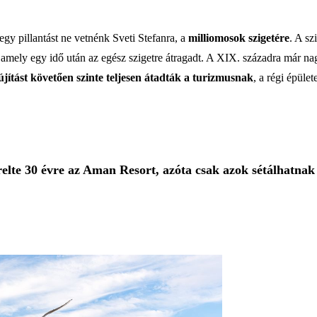
gy pillantást ne vetnénk Sveti Stefanra, a
milliomosok szigetére
. A sz
amely egy idő után az egész szigetre átragadt. A XIX. századra már nag
lújítást követően szinte teljesen átadták a turizmusnak
, a régi épüle
érelte 30 évre az Aman Resort, azóta csak azok sétálhatnak 