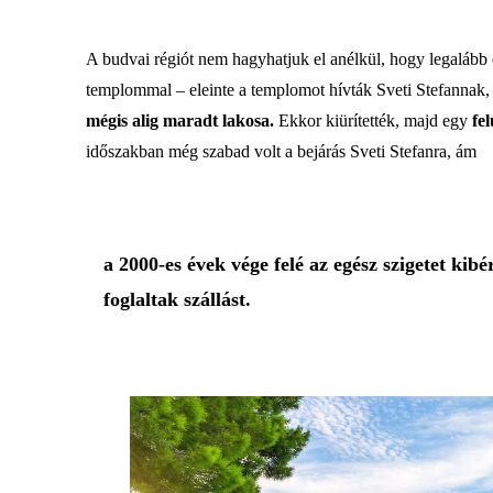
A budvai régiót nem hagyhatjuk el anélkül, hogy legalább e
templommal – eleinte a templomot hívták Sveti Stefannak, 
mégis alig maradt lakosa.
Ekkor kiürítették, majd egy
fe
időszakban még szabad volt a bejárás Sveti Stefanra, ám
a 2000-es évek vége felé az egész szigetet kib
foglaltak szállást.