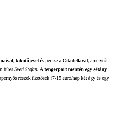
maival
,
kikötőjével
és persze a
Citadellával
, amelyről
n híres
Sveti Stefan
.
A tengerpart mentén egy sétány
pernyős részek fizetősek (7-15 euró/nap két ágy és egy