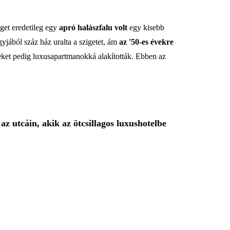
iget eredetileg egy
apró halászfalu volt
egy kisebb
yjából száz ház uralta a szigetet, ám
az '50-es évekre
teket pedig luxusapartmanokká alakították. Ebben az
az utcáin, akik az ötcsillagos luxushotelbe