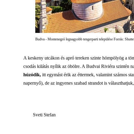
Budva - Montenegró legnagyobb tengerparti települése Forrás: Shutte
A keskeny utcákon és apró tereken szinte hömpölyög a tö
csodás kilátás nyílik az öbölre. A Budvai Riviéra szintén 
húzódik,
itt egymást érik az éttermek, valamint számos s
napernyő), de az ingyenes szabad strandot is választhatju
Sveti Stefan