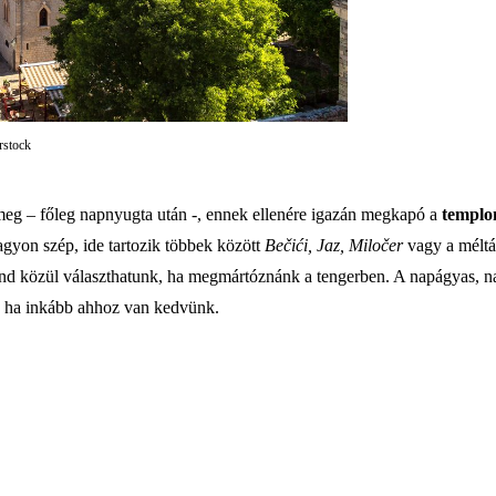
rstock
meg – főleg napnyugta után -, ennek ellenére igazán megkapó a
templo
nagyon szép, ide tartozik többek között
Bečići, Jaz, Miločer
vagy a méltá
tand közül választhatunk, ha megmártóznánk a tengerben. A napágyas, na
k, ha inkább ahhoz van kedvünk.