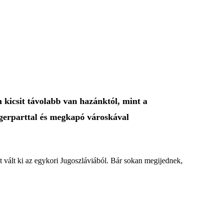
 kicsit távolabb van hazánktól, mint a
gerparttal és megkapó városkával
t vált ki az egykori Jugoszláviából. Bár sokan megijednek,