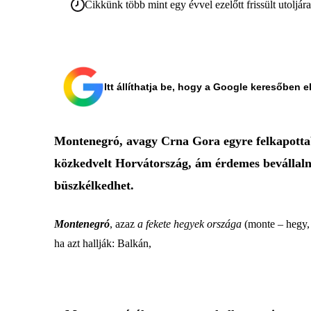
Cikkünk több mint egy évvel ezelőtt frissült utoljár
Itt állíthatja be, hogy a Google keresőben e
Montenegró, avagy Crna Gora egyre felkapottabb
közkedvelt Horvátország, ám érdemes bevállaln
büszkélkedhet.
Montenegró
, azaz
a fekete hegyek országa
(monte – hegy,
ha azt hallják: Balkán,