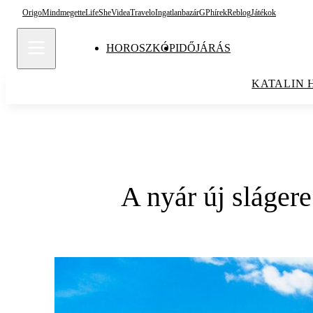
Origo
Mindmegette
Life
She
Videa
Travelo
Ingatlanbazár
GPhírek
Reblog
Játékok
HOROSZKÓP
IDŐJÁRÁS
KATALIN 
A nyár új slágere