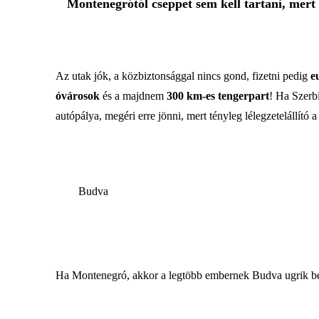
Montenegrótól cseppet sem kell tartani, mert
Az utak jók, a közbiztonsággal nincs gond, fizetni pedig
e
óvárosok
és a majdnem
300 km-es tengerpart
! Ha Szerb
autópálya, megéri erre jönni, mert tényleg lélegzetelállít
Budva
Ha Montenegró, akkor a legtöbb embernek Budva ugrik be 