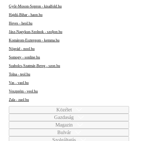
Győr-Moson-Sopron - kisalfold.hu
Hajdú-Bihar - haon.hu
Heves - heol.hu
Jász-Nagykun-Szolnok - szoljon.hu
Komárom-Esztergom - kemma.hu
Nógrád - nool.hu
Somogy - sonline.hu
Szabolcs-Szatmár-Bereg - szon.hu
Tolna - teol.hu
Vas - vaol.hu
Veszprém - veol.hu
Zala - zaol.hu
Közélet
Gazdaság
Magazin
Bulvár
Szolgáltatás