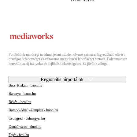
Portfóliónk minőségi tartalmat jelent minden olvasó számára. Egyedülálló elérést,
országos lefedettséget és változatos megjelenési lehetőséget biztosít. Folyamatosan
keressük az új irányokat és fejlődési lehetőségeket. Ez jövőnk záloga.
Regionális hírportálok
Bács-Kiskun - baon.hu
Baranya - bama.hu
Békés - beol.hu
Borsod-Abaúj-Zemplén - boon.hu
Csongrád - delmagyar.hu
Dunaújváros - duol.hu
Fejér - feol.hu