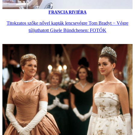
FRANCIA RIVIÉRA
Titokzatos szőke nővel kapták lencsevégre Tom Bradyt − Végre
túljuthatott Gisele Bündchenen: FOTÓK