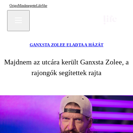
Origo
Mindmegette
Life
She
GANXSTA ZOLEE ELADTA A HÁZÁT
Majdnem az utcára került Ganxsta Zolee, a
rajongók segítettek rajta