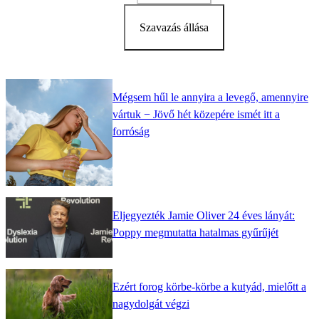
Szavazás állása
Mégsem hűl le annyira a levegő, amennyire
vártuk − Jövő hét közepére ismét itt a
forróság
Eljegyezték Jamie Oliver 24 éves lányát:
Poppy megmutatta hatalmas gyűrűjét
Ezért forog körbe-körbe a kutyád, mielőtt a
nagydolgát végzi