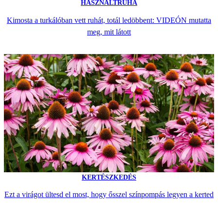
HASZNÁLTRUHA
Kimosta a turkálóban vett ruhát, totál ledöbbent: VIDEÓN mutatta
meg, mit látott
KERTÉSZKEDÉS
Ezt a virágot ültesd el most, hogy ősszel színpompás legyen a kerted