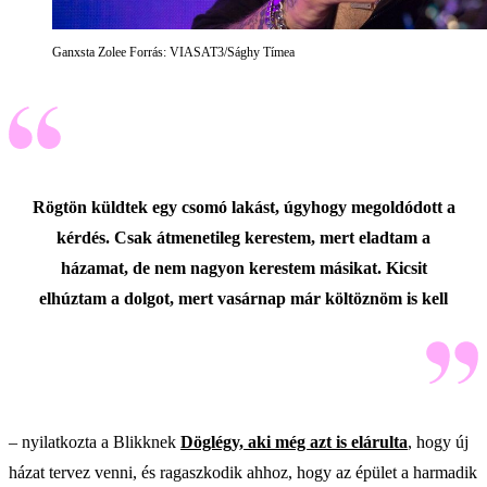
Ganxsta Zolee Forrás: VIASAT3/Sághy Tímea
Rögtön küldtek egy csomó lakást, úgyhogy megoldódott a
kérdés. Csak átmenetileg kerestem, mert eladtam a
házamat, de nem nagyon kerestem másikat. Kicsit
elhúztam a dolgot, mert vasárnap már költöznöm is kell
– nyilatkozta a Blikknek
Döglégy, aki még azt is elárulta
, hogy új
házat tervez venni, és ragaszkodik ahhoz, hogy az épület a harmadik