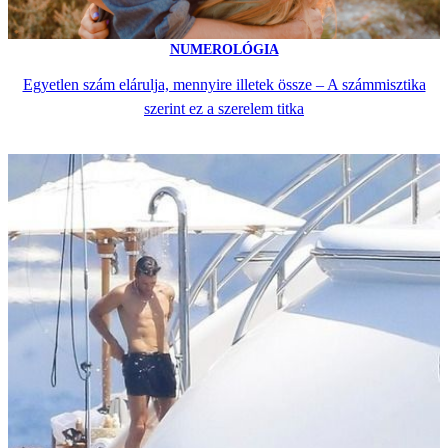
NUMEROLÓGIA
Egyetlen szám elárulja, mennyire illetek össze – A számmisztika
szerint ez a szerelem titka