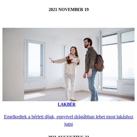
2021 NOVEMBER 19
LAKBÉR
Emelkedtek a bérleti díjak, ennyivel drágábban lehet most lakáshoz
jutni