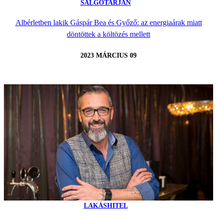
SALGÓTARJÁN
Albérletben lakik Gáspár Bea és Győző: az energiaárak miatt
döntöttek a költözés mellett
2023 MÁRCIUS 09
LAKÁSHITEL