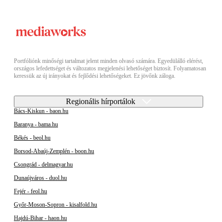
Portfóliónk minőségi tartalmat jelent minden olvasó számára. Egyedülálló elérést,
országos lefedettséget és változatos megjelenési lehetőséget biztosít. Folyamatosan
keressük az új irányokat és fejlődési lehetőségeket. Ez jövőnk záloga.
Regionális hírportálok
Bács-Kiskun - baon.hu
Baranya - bama.hu
Békés - beol.hu
Borsod-Abaúj-Zemplén - boon.hu
Csongrád - delmagyar.hu
Dunaújváros - duol.hu
Fejér - feol.hu
Győr-Moson-Sopron - kisalfold.hu
Hajdú-Bihar - haon.hu