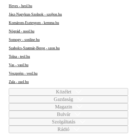
Heves - heol.hu
Jász-Nagykun-Szolnok - szoljon.hu
Komárom-Esztergom - kemma.hu
Nógrád - nool.hu
Somogy - sonline.hu
Szabolcs-Szatmár-Bereg - szon.hu
Tolna - teol.hu
Vas - vaol.hu
Veszprém - veol.hu
Zala - zaol.hu
Közélet
Gazdaság
Magazin
Bulvár
Szolgáltatás
Rádió