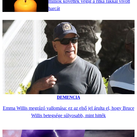
milliók követték végig a ritka rákkal vívott
harcát
DEMENCIA
Emma Willis megrázó vallomása: ez az első jel árulta el, hogy Bruce
Willis betegsége súlyosabb, mint hitték