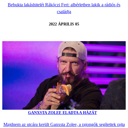
Bebukta lakáshitelét Rákóczi Feri: albérletben lakik a rádiós és
családja
2022 ÁPRILIS 05
GANXSTA ZOLEE ELADTA A HÁZÁT
Majdnem az utcára került Ganxsta Zolee, a rajongók segítettek rajta