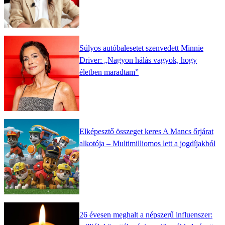
Súlyos autóbalesetet szenvedett Minnie
Driver: „Nagyon hálás vagyok, hogy
életben maradtam”
Elképesztő összeget keres A Mancs őrjárat
alkotója – Multimilliomos lett a jogdíjakból
26 évesen meghalt a népszerű influenszer: