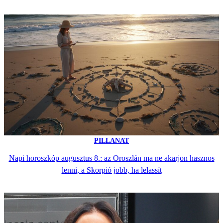
PILLANAT
Napi horoszkóp augusztus 8.: az Oroszlán ma ne akarjon hasznos
lenni, a Skorpió jobb, ha lelassít