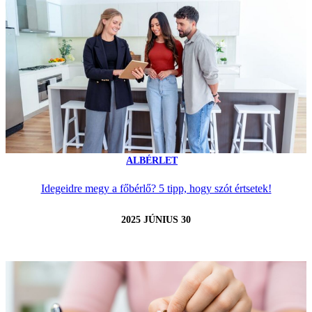
ALBÉRLET
Idegeidre megy a főbérlő? 5 tipp, hogy szót értsetek!
2025 JÚNIUS 30