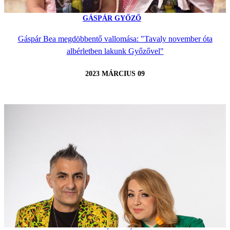
GÁSPÁR GYŐZŐ
Gáspár Bea megdöbbentő vallomása: "Tavaly november óta
albérletben lakunk Győzővel"
2023 MÁRCIUS 09