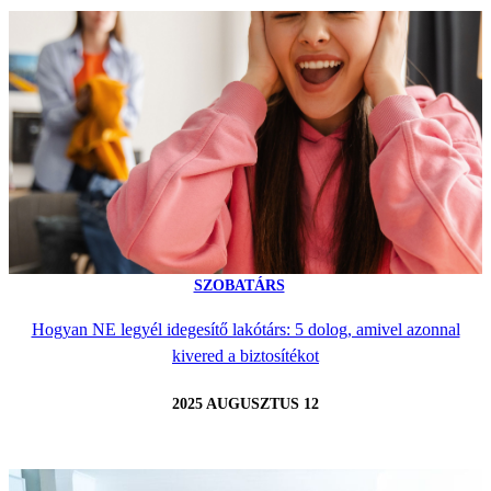
SZOBATÁRS
Hogyan NE legyél idegesítő lakótárs: 5 dolog, amivel azonnal
kivered a biztosítékot
2025 AUGUSZTUS 12