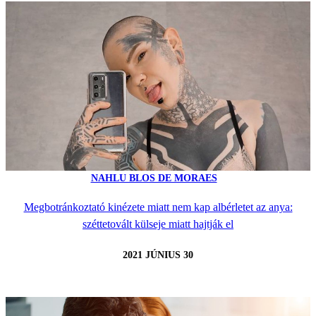
NAHLU BLOS DE MORAES
Megbotránkoztató kinézete miatt nem kap albérletet az anya:
széttetovált külseje miatt hajtják el
2021 JÚNIUS 30