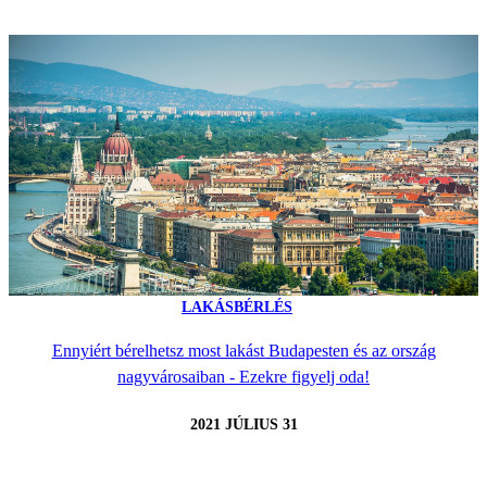
LAKÁSBÉRLÉS
Ennyiért bérelhetsz most lakást Budapesten és az ország
nagyvárosaiban - Ezekre figyelj oda!
2021 JÚLIUS 31