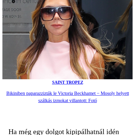
SAINT TROPEZ
Bikiniben paparazzizták le Victoria Beckhamet − Mosoly helyett
szálkás izmokat villantott: Fotó
Ha még egy dolgot kipipálhatnál idén