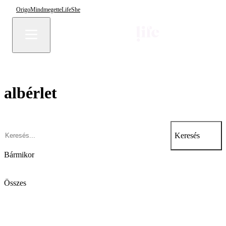
Origo
Mindmegette
Life
She
albérlet
Keresés
Bármikor
Összes