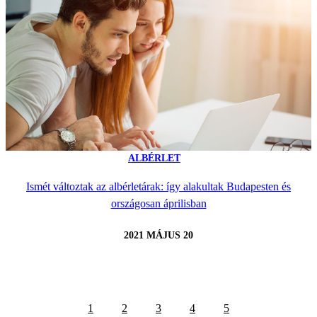
ALBÉRLET
Ismét változtak az albérletárak: így alakultak Budapesten és
országosan áprilisban
2021 MÁJUS 20
1
2
3
4
5