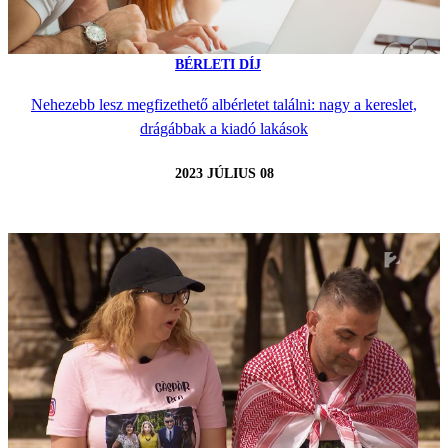
BÉRLETI DÍJ
Nehezebb lesz megfizethető albérletet találni: nagy a kereslet,
drágábbak a kiadó lakások
2023 JÚLIUS 08