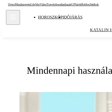
Origo
Mindmegette
Life
She
Videa
Travelo
Ingatlanbazár
GPhírek
Reblog
Játékok
HOROSZKÓP
IDŐJÁRÁS
KATALIN 
Mindennapi használat