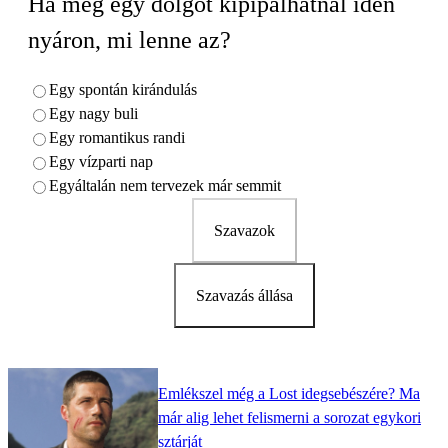
Ha még egy dolgot kipipálhatnál idén
nyáron, mi lenne az?
Egy spontán kirándulás
Egy nagy buli
Egy romantikus randi
Egy vízparti nap
Egyáltalán nem tervezek már semmit
Szavazok
Szavazás állása
Emlékszel még a Lost idegsebészére? Ma
már alig lehet felismerni a sorozat egykori
sztárját