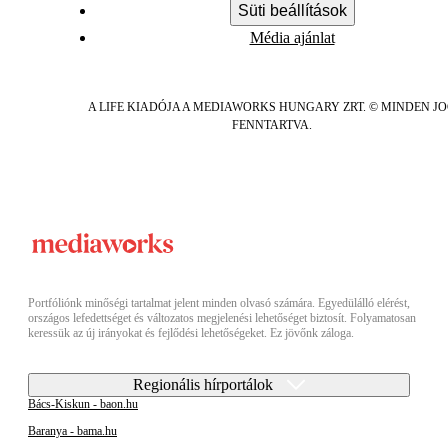
Süti beállítások
Média ajánlat
A LIFE KIADÓJA A MEDIAWORKS HUNGARY ZRT. © MINDEN J
FENNTARTVA.
Portfóliónk minőségi tartalmat jelent minden olvasó számára. Egyedülálló elérést,
országos lefedettséget és változatos megjelenési lehetőséget biztosít. Folyamatosan
keressük az új irányokat és fejlődési lehetőségeket. Ez jövőnk záloga.
Regionális hírportálok
Bács-Kiskun - baon.hu
Baranya - bama.hu