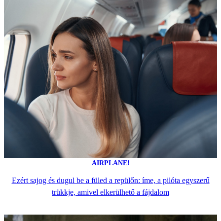
AIRPLANE!
Ezért sajog és dugul be a füled a repülőn: íme, a pilóta egyszerű
trükkje, amivel elkerülhető a fájdalom