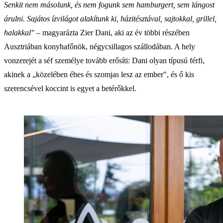
Senkit nem másolunk, és nem fogunk sem hamburgert, sem lángost
árulni. Sajátos ízvilágot alakítunk ki, házitésztával, sajtokkal, grillel,
halakkal"
– magyarázta Zier Dani, aki az év többi részében
Ausztriában konyhafőnök, négycsillagos szállodában. A hely
vonzerejét a séf személye tovább erősíti: Dani olyan típusú férfi,
akinek a „közelében éhes és szomjas lesz az ember", és ő kis
szerencsével koccint is egyet a betérőkkel.