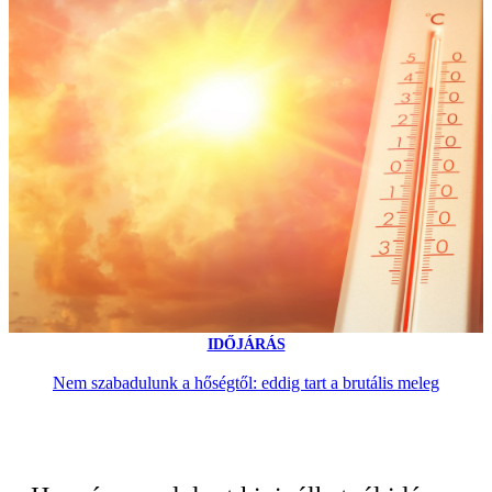
IDŐJÁRÁS
Nem szabadulunk a hőségtől: eddig tart a brutális meleg