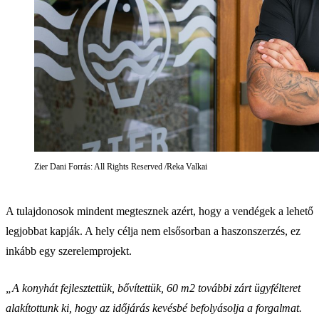
Zier Dani Forrás: All Rights Reserved /Reka Valkai
A tulajdonosok mindent megtesznek azért, hogy a vendégek a lehető
legjobbat kapják. A hely célja nem elsősorban a haszonszerzés, ez
inkább egy szerelemprojekt.
„A konyhát fejlesztettük, bővítettük, 60 m2 további zárt ügyfélteret
alakítottunk ki, hogy az időjárás kevésbé befolyásolja a forgalmat.