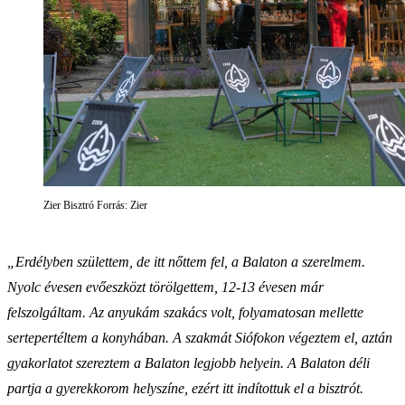
Zier Bisztró Forrás: Zier
„Erdélyben születtem, de itt nőttem fel, a Balaton a szerelmem.
Nyolc évesen evőeszközt törölgettem, 12-13 évesen már
felszolgáltam. Az anyukám szakács volt, folyamatosan mellette
sertepertéltem a konyhában. A szakmát Siófokon végeztem el, aztán
gyakorlatot szereztem a Balaton legjobb helyein. A Balaton déli
partja a gyerekkorom helyszíne, ezért itt indítottuk el a bisztrót.