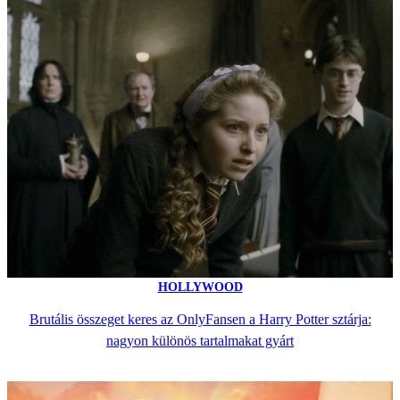
HOLLYWOOD
Brutális összeget keres az OnlyFansen a Harry Potter sztárja:
nagyon különös tartalmakat gyárt