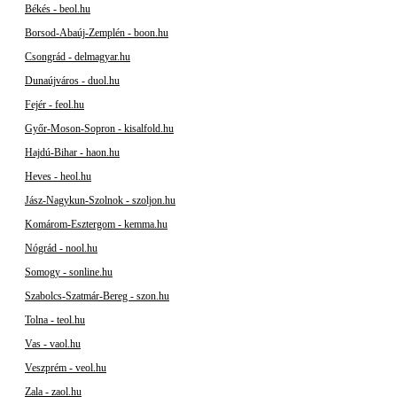
Békés - beol.hu
Borsod-Abaúj-Zemplén - boon.hu
Csongrád - delmagyar.hu
Dunaújváros - duol.hu
Fejér - feol.hu
Győr-Moson-Sopron - kisalfold.hu
Hajdú-Bihar - haon.hu
Heves - heol.hu
Jász-Nagykun-Szolnok - szoljon.hu
Komárom-Esztergom - kemma.hu
Nógrád - nool.hu
Somogy - sonline.hu
Szabolcs-Szatmár-Bereg - szon.hu
Tolna - teol.hu
Vas - vaol.hu
Veszprém - veol.hu
Zala - zaol.hu