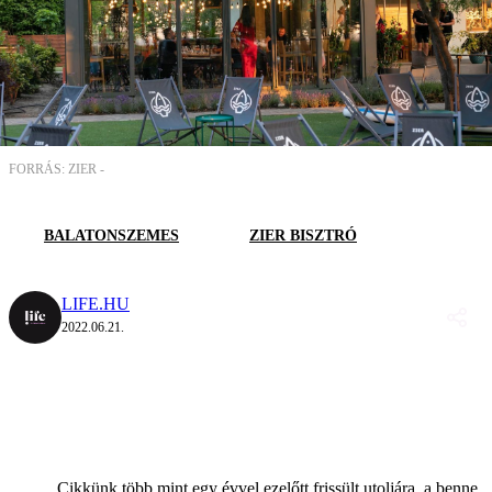
FORRÁS: ZIER -
BALATONSZEMES
ZIER BISZTRÓ
LIFE.HU
2022.06.21.
Cikkünk több mint egy évvel ezelőtt frissült utoljára, a benne