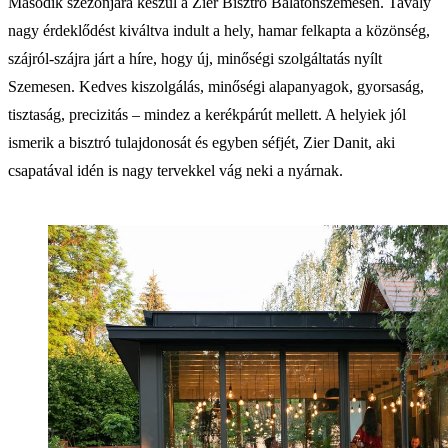
Második szezonjára készül a Zier Bisztró Balatonszemesen. Tavaly
nagy érdeklődést kiváltva indult a hely, hamar felkapta a közönség,
szájról-szájra járt a híre, hogy új, minőségi szolgáltatás nyílt
Szemesen. Kedves kiszolgálás, minőségi alapanyagok, gyorsaság,
tisztaság, precizitás – mindez a kerékpárút mellett. A helyiek jól
ismerik a bisztró tulajdonosát és egyben séfjét, Zier Danit, aki
csapatával idén is nagy tervekkel vág neki a nyárnak.