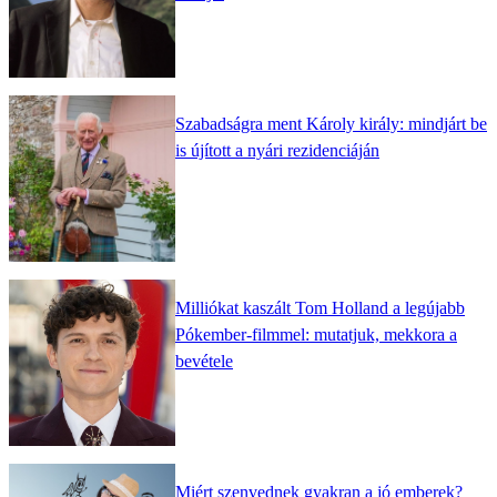
Szabadságra ment Károly király: mindjárt be
is újított a nyári rezidenciáján
Milliókat kaszált Tom Holland a legújabb
Pókember-filmmel: mutatjuk, mekkora a
bevétele
Miért szenvednek gyakran a jó emberek?