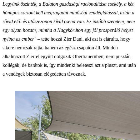
Legyünk őszinték, a Balaton gazdasági racionalitása csekély, a két
hónapos szezont kell megragadni minőségi vendéglátással, aztán a
rövid elő- és utószezonon kívül csend van. Ez inkább szerelem, nem
egy olyan hozam, mintha a Nagykörúton egy jól prosperáló helyet
nyitna az ember"
– tette hozzá Zier Dani, aki azt is elárulta, hogy
sikere nemcsak rajta, hanem az egész csapaton áll. Minden
alkalmazott Zierrel együtt dolgozik Obertrauernben, nem pusztán
kollégák, de barátok is, így mindenki beleteszi azt a pluszt, ami után
a vendégek biztosan elégedetten távoznak.