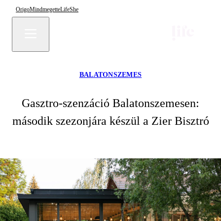
Origo
Mindmegette
Life
She
BALATONSZEMES
Gasztro-szenzáció Balatonszemesen:
második szezonjára készül a Zier Bisztró