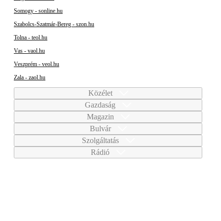
Somogy - sonline.hu
Szabolcs-Szatmár-Bereg - szon.hu
Tolna - teol.hu
Vas - vaol.hu
Veszprém - veol.hu
Zala - zaol.hu
Közélet
Gazdaság
Magazin
Bulvár
Szolgáltatás
Rádió