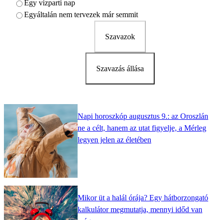
Egy vízparti nap
Egyáltalán nem tervezek már semmit
Szavazok
Szavazás állása
Napi horoszkóp augusztus 9.: az Oroszlán
ne a célt, hanem az utat figyelje, a Mérleg
legyen jelen az életében
Mikor üt a halál órája? Egy hátborzongató
kalkulátor megmutatja, mennyi időd van