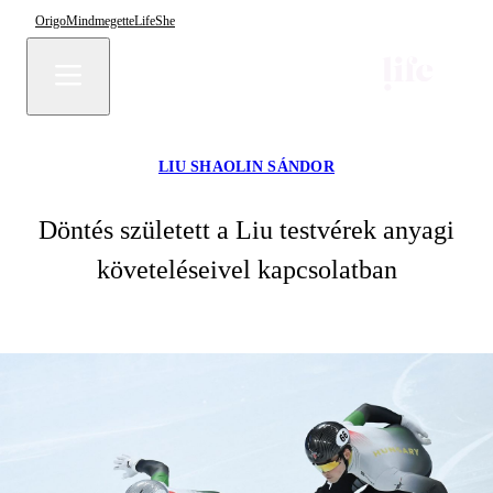
Origo
Mindmegette
Life
She
LIU SHAOLIN SÁNDOR
Döntés született a Liu testvérek anyagi
követeléseivel kapcsolatban