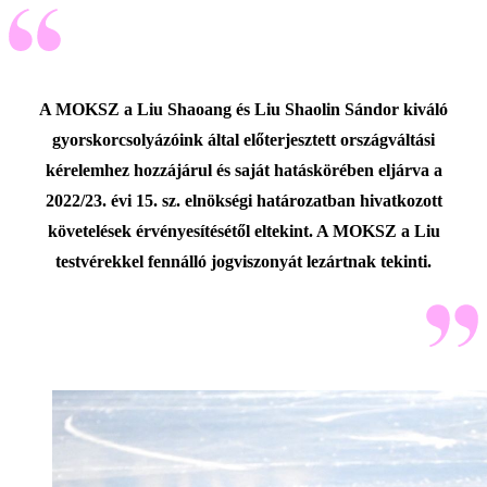
A MOKSZ a Liu Shaoang és Liu Shaolin Sándor kiváló
gyorskorcsolyázóink által előterjesztett országváltási
kérelemhez hozzájárul és saját hatáskörében eljárva a
2022/23. évi 15. sz. elnökségi határozatban hivatkozott
követelések érvényesítésétől eltekint. A MOKSZ a Liu
testvérekkel fennálló jogviszonyát lezártnak tekinti.