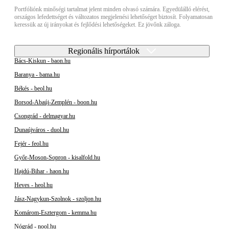
Portfóliónk minőségi tartalmat jelent minden olvasó számára. Egyedülálló elérést,
országos lefedettséget és változatos megjelenési lehetőséget biztosít. Folyamatosan
keressük az új irányokat és fejlődési lehetőségeket. Ez jövőnk záloga.
Regionális hírportálok
Bács-Kiskun - baon.hu
Baranya - bama.hu
Békés - beol.hu
Borsod-Abaúj-Zemplén - boon.hu
Csongrád - delmagyar.hu
Dunaújváros - duol.hu
Fejér - feol.hu
Győr-Moson-Sopron - kisalfold.hu
Hajdú-Bihar - haon.hu
Heves - heol.hu
Jász-Nagykun-Szolnok - szoljon.hu
Komárom-Esztergom - kemma.hu
Nógrád - nool.hu