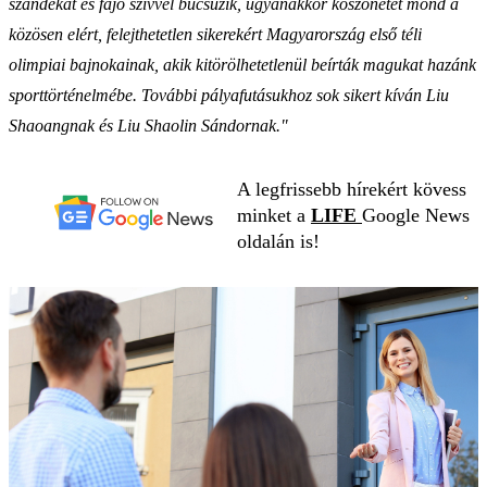
szándékát és fájó szívvel búcsúzik, ugyanakkor köszönetet mond a
közösen elért, felejthetetlen sikerekért Magyarország első téli
olimpiai bajnokainak, akik kitörölhetetlenül beírták magukat hazánk
sporttörténelmébe. További pályafutásukhoz sok sikert kíván Liu
Shaoangnak és Liu Shaolin Sándornak."
A legfrissebb hírekért kövess
minket a
LIFE
Google News
oldalán is!