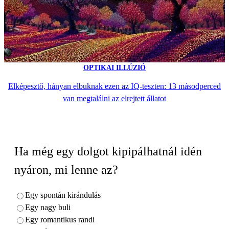
OPTIKAI ILLÚZIÓ
Elképesztő, hányan elbuknak ezen az IQ-teszten: 13 másodperced
van megtalálni az elrejtett állatot
Ha még egy dolgot kipipálhatnál idén
nyáron, mi lenne az?
Egy spontán kirándulás
Egy nagy buli
Egy romantikus randi