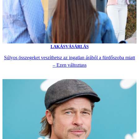
LAKÁSVÁSÁRLÁS
Súlyos összegeket veszíthetsz az ingatlan árából a fürdőszoba miatt
– Ezen változtass