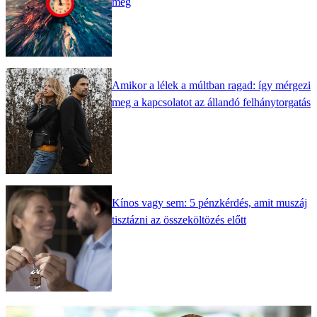
még
Amikor a lélek a múltban ragad: így mérgezi
meg a kapcsolatot az állandó felhánytorgatás
Kínos vagy sem: 5 pénzkérdés, amit muszáj
tisztázni az összeköltözés előtt