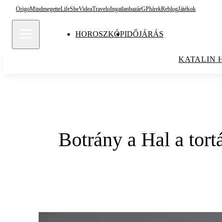
Origo
Mindmegette
Life
She
Videa
Travelo
Ingatlanbazár
GPhírek
Reblog
Játékok
HOROSZKÓP
IDŐJÁRÁS
KATALIN 
Botrány a Hal a tort