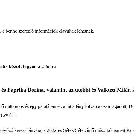
a, a benne szereplő információk elavultak lehetnek.
lsők között legyen a Life.hu
s Paprika Dorina, valamint az utóbbi és Valkusz Milán kö
n ő milliomos és egy palotában él, amit a lány folyamatosan tagadott, Do
 egymást.
r Győző keresztlányára, a 2022-es Séfek Séfe című műsorból ismert Pap