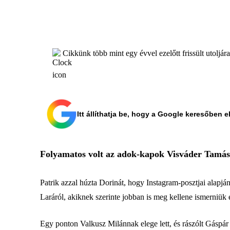
Cikkünk több mint egy évvel ezelőtt frissült utoljár
Itt állíthatja be, hogy a Google keresőben e
Folyamatos volt az adok-kapok Visváder Tamás é
Patrik azzal húzta Dorinát, hogy Instagram-posztjai alapjá
Laráról, akiknek szerinte jobban is meg kellene ismerniük
Egy ponton Valkusz Milánnak elege lett, és rászólt Gáspá