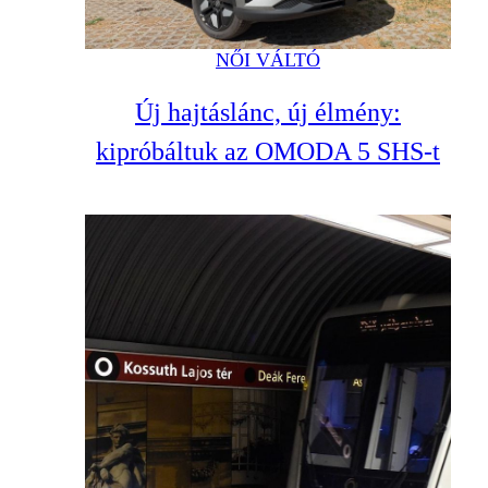
NŐI VÁLTÓ
Új hajtáslánc, új élmény:
kipróbáltuk az OMODA 5 SHS-t