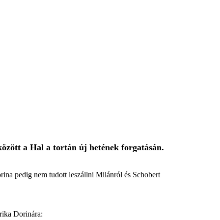
zött a Hal a tortán új hetének forgatásán.
rina pedig nem tudott leszállni Milánról és Schobert
rika Dorinára: