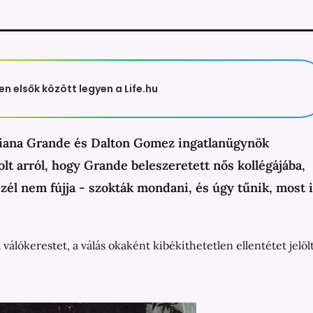
en elsők között legyen a Life.hu
Ariana Grande és Dalton Gomez ingatlanügynök
lt arról, hogy Grande beleszeretett nős kollégájába,
szél nem fújja - szokták mondani, és úgy tűnik, most 
válókerestet, a válás okaként kibékíthetetlen ellentétet jelöl