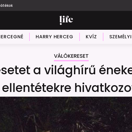
Játékok
HERCEGNÉ
HARRY HERCEG
KVÍZ
SZEMÉLY
VÁLÓKERESET
setet a világhírű éneke
ellentétekre hivatkozo