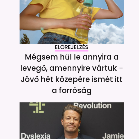
ELŐREJELZÉS
Mégsem hűl le annyira a
levegő, amennyire vártuk −
Jövő hét közepére ismét itt
a forróság