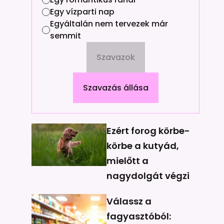
Egy vízparti nap
Egyáltalán nem tervezek már
semmit
Szavazok
Szavazás állása
Ezért forog körbe-
körbe a kutyád,
mielőtt a
nagydolgát végzi
Válassz a
fagyasztóból: