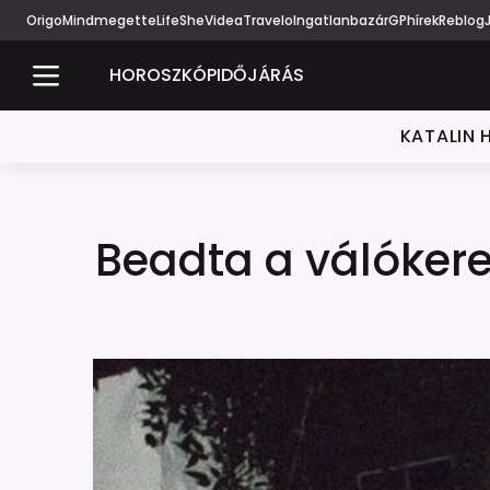
Origo
Mindmegette
Life
She
Videa
Travelo
Ingatlanbazár
GPhírek
Reblog
HOROSZKÓP
IDŐJÁRÁS
KATALIN 
Beadta a válókere