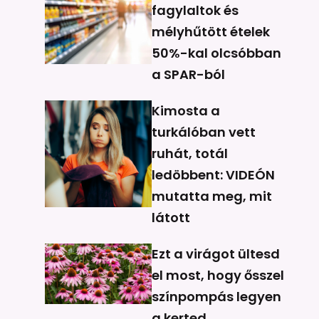
fagylaltok és
mélyhűtött ételek
50%-kal olcsóbban
a SPAR-ból
Kimosta a
turkálóban vett
ruhát, totál
ledöbbent: VIDEÓN
mutatta meg, mit
látott
Ezt a virágot ültesd
el most, hogy ősszel
színpompás legyen
a kerted