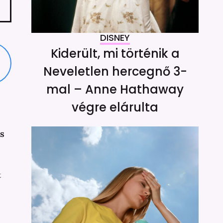
DISNEY
Kiderült, mi történik a
Neveletlen hercegnő 3-
mal – Anne Hathaway
végre elárulta
is
t