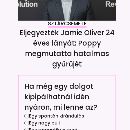
SZTÁRCSEMETE
Eljegyezték Jamie Oliver 24
éves lányát: Poppy
megmutatta hatalmas
gyűrűjét
Ha még egy dolgot
kipipálhatnál idén
nyáron, mi lenne az?
Egy spontán kirándulás
Egy nagy buli
Egy romantikus randi