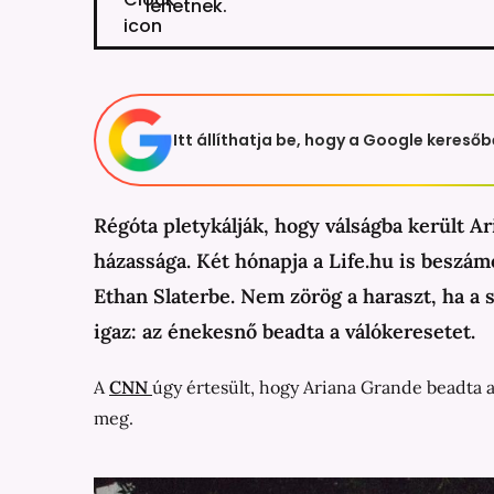
lehetnek.
Itt állíthatja be, hogy a Google keresőb
Régóta pletykálják, hogy válságba került 
házassága. Két hónapja a Life.hu is beszámo
Ethan Slaterbe. Nem zörög a haraszt, ha a 
igaz: az énekesnő beadta a válókeresetet.
A
CNN
úgy értesült, hogy Ariana Grande beadta a 
meg.