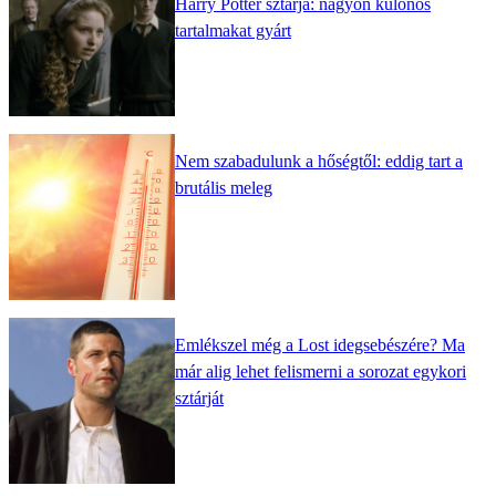
Harry Potter sztárja: nagyon különös
tartalmakat gyárt
Nem szabadulunk a hőségtől: eddig tart a
brutális meleg
Emlékszel még a Lost idegsebészére? Ma
már alig lehet felismerni a sorozat egykori
sztárját