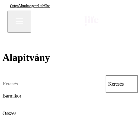
Origo
Mindmegette
Life
She
Alapítvány
Keresés
Bármikor
Összes