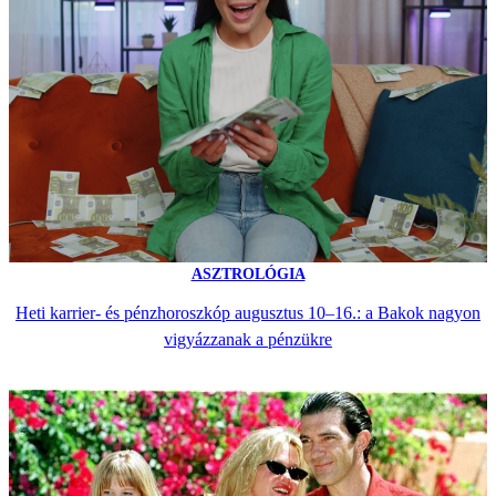
ASZTROLÓGIA
Heti karrier- és pénzhoroszkóp augusztus 10–16.: a Bakok nagyon
vigyázzanak a pénzükre