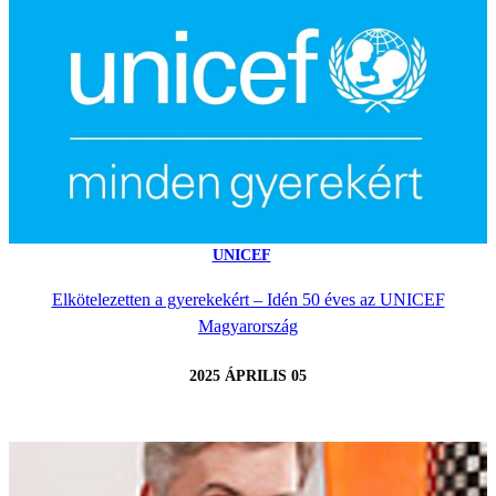
UNICEF
Elkötelezetten a gyerekekért – Idén 50 éves az UNICEF
Magyarország
2025 ÁPRILIS 05