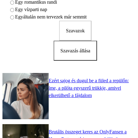
Egy romantikus randi
Egy vízparti nap
Egyáltalán nem tervezek már semmit
Szavazok
Szavazás állása
Ezért sajog és dugul be a füled a repülőn:
íme, a pilóta egyszerű trükkje, amivel
elkerülhető a fájdalom
Brutális összeget keres az OnlyFansen a