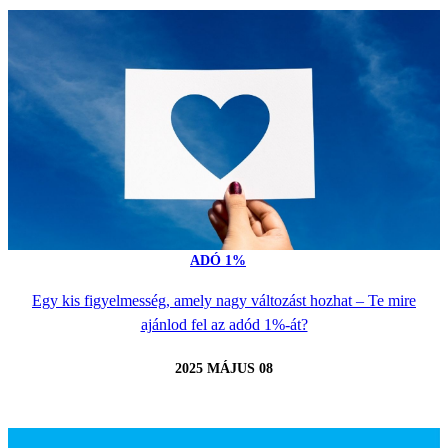
ADÓ 1%
Egy kis figyelmesség, amely nagy változást hozhat – Te mire
ajánlod fel az adód 1%-át?
2025 MÁJUS 08