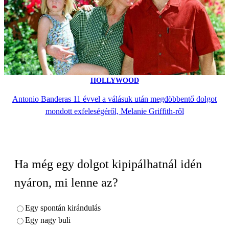
HOLLYWOOD
Antonio Banderas 11 évvel a válásuk után megdöbbentő dolgot
mondott exfeleségéről, Melanie Griffith-ről
Ha még egy dolgot kipipálhatnál idén
nyáron, mi lenne az?
Egy spontán kirándulás
Egy nagy buli