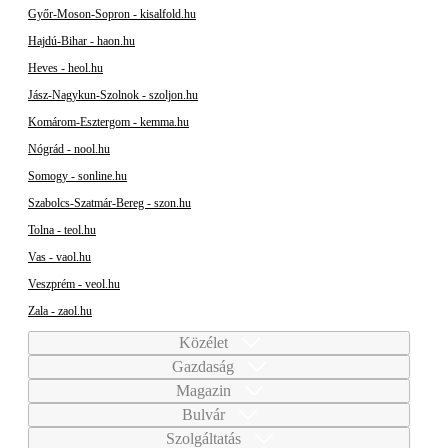
Győr-Moson-Sopron - kisalfold.hu
Hajdú-Bihar - haon.hu
Heves - heol.hu
Jász-Nagykun-Szolnok - szoljon.hu
Komárom-Esztergom - kemma.hu
Nógrád - nool.hu
Somogy - sonline.hu
Szabolcs-Szatmár-Bereg - szon.hu
Tolna - teol.hu
Vas - vaol.hu
Veszprém - veol.hu
Zala - zaol.hu
Közélet
Gazdaság
Magazin
Bulvár
Szolgáltatás