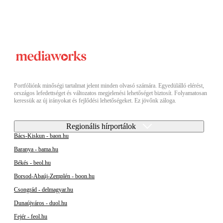
Portfóliónk minőségi tartalmat jelent minden olvasó számára. Egyedülálló elérést,
országos lefedettséget és változatos megjelenési lehetőséget biztosít. Folyamatosan
keressük az új irányokat és fejlődési lehetőségeket. Ez jövőnk záloga.
Regionális hírportálok
Bács-Kiskun - baon.hu
Baranya - bama.hu
Békés - beol.hu
Borsod-Abaúj-Zemplén - boon.hu
Csongrád - delmagyar.hu
Dunaújváros - duol.hu
Fejér - feol.hu