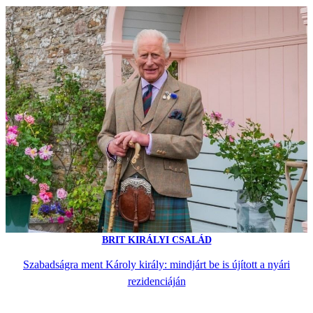
BRIT KIRÁLYI CSALÁD
Szabadságra ment Károly király: mindjárt be is újított a nyári
rezidenciáján